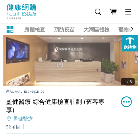
身體檢查
預防疫苗
大灣區體檢
寵物健
送禮物
2 / 6
產品:
HHAL_ESCH001B_OC
盈健醫療 綜合健康檢查計劃 (舊客專
享)
盈健醫療
52項目