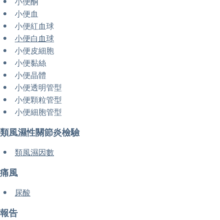
小便酮
小便血
小便紅血球
小便白血球
小便皮細胞
小便黏絲
小便晶體
小便透明管型
小便顆粒管型
小便細胞管型
類風濕性關節炎檢驗
類風濕因數
痛風
尿酸
報告