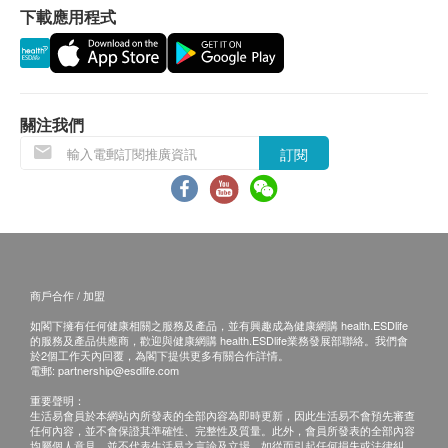
下載應用程式
關注我們
訂閱
商戶合作 / 加盟
如閣下擁有任何健康相關之服務及產品，並有興趣成為健康網購 health.ESDlife
的服務及產品供應商，歡迎與健康網購 health.ESDlife業務發展部聯絡。我們會
於2個工作天內回覆，為閣下提供更多有關合作詳情。
電郵:
partnership@esdlife.com
重要聲明：
生活易會員於本網站內所發表的全部內容為即時更新，因此生活易不會預先審查
任何內容，並不會保證其準確性、完整性及質量。此外，會員所發表的全部內容
均屬個人意見，並不代表生活易之言論及立場。如從而引起任何損失或法律糾