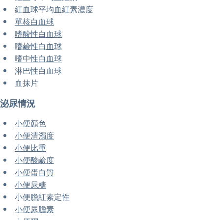
紅血球平均血紅素濃度
單核白血球
嗜酸性白血球
嗜鹼性白血球
嗜中性白血球
淋巴性白血球
血抹片
泌尿情況
小便顏色
小便清濁度
小便比重
小便酸鹼度
小便蛋白質
小便尿糖
小便膽紅素定性
小便尿膽素