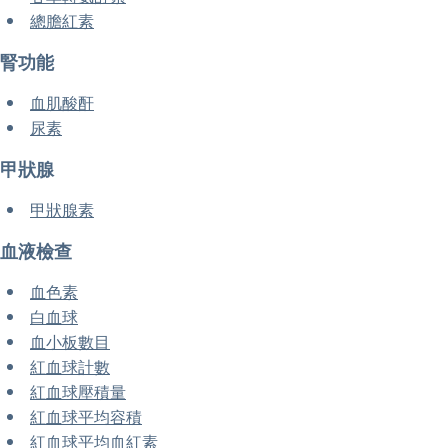
總膽紅素
腎功能
血肌酸酐
尿素
甲狀腺
甲狀腺素
血液檢查
血色素
白血球
血小板數目
紅血球計數
紅血球壓積量
紅血球平均容積
紅血球平均血紅素