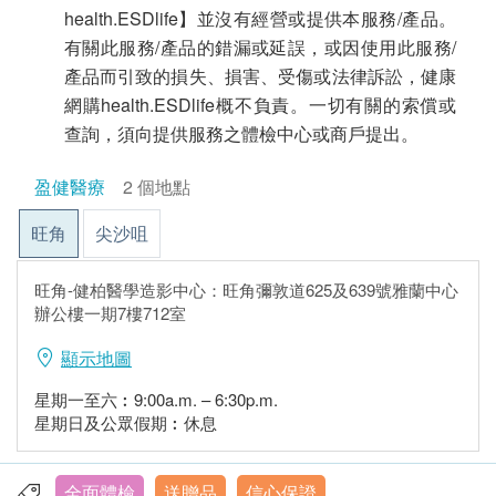
health.ESDlife】並沒有經營或提供本服務/產品。
有關此服務/產品的錯漏或延誤，或因使用此服務/
產品而引致的損失、損害、受傷或法律訴訟，健康
網購health.ESDlife概不負責。一切有關的索償或
查詢，須向提供服務之體檢中心或商戶提出。
盈健醫療
2 個地點
旺角
尖沙咀
旺角-健柏醫學造影中心：旺角彌敦道625及639號雅蘭中心
辦公樓一期7樓712室
顯示地圖
星期一至六︰9:00a.m. – 6:30p.m.
星期日及公眾假期︰休息
全面體檢
送贈品
信心保證