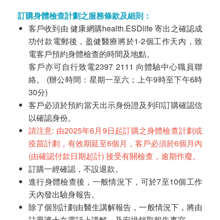
訂購身體檢查計劃之服務條款及細則：
客戶收到由 健康網購health.ESDlife 寄出之確認成
功付款電郵後，盈健醫療將於1-2個工作天內，致
電客戶預約身體檢查的時間及地點。
客戶亦可自行致電2397 2111 向體驗中心職員聯
絡。 (辦公時間：星期一至六；上午9時至下午6時
30分)
客戶必須於預約當天出示身份證及列印訂購確認信
以確認身份。
請注意: 由2025年6月9日起訂購之身體檢查計劃或
疫苗計劃，有效期延至6個月，客戶必須於6個月內
(由確認付款日期起計) 接受有關檢查，逾期作廢。
訂購一經確認，不設退款。
進行身體檢查後，一般情況下，可於7至10個工作
天內發出驗身報告。
除了個別計劃由醫生講解報告，一般情況下，將由
註冊護士在電話上講解，及安排領取報告事宜。