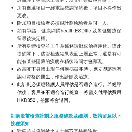
所有自選項目一經電話確認預約後，項目不得作出
更改。
附加項目檢驗者必須跟計劃檢驗者為同一人。
如有爭議，健康網購health.ESDlife 及盈健醫療保
留最後決定權。
所有身體檢查並非作為醫務診斷或治療用途。謹此
提醒閣下，儘管檢查結果表面上屬正常，還是有可
能有某些隱藏的疾病在稍後時間才會顯現。
故當閣下身體出現任何疾病徵兆時，應立即諮詢有
認可資格的醫生，作出診斷及治療。
此計劃必須經醫護人員評估是否適合進行。若經評
估後，客戶並不適合進行檢查，將需支付評估費用
HKD350
，差額將會退回。
訂購疫苗檢查計劃之服務條款及細則，敬請留意以下
接種須知：
對疫苗成份過敏之人士都不宜接受注射。