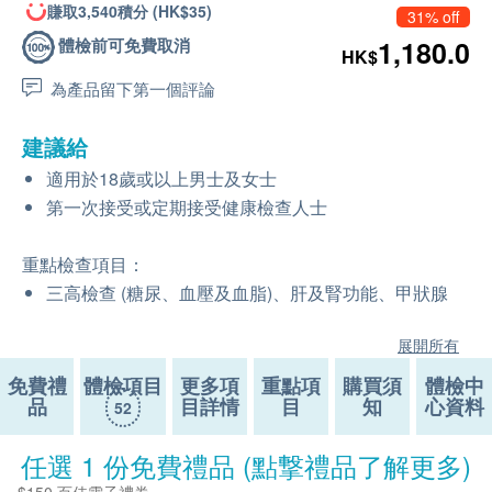
賺取3,540積分 (HK$35)
31% off
體檢前可免費取消
1,180.0
HK$
為產品留下第一個評論
建議給
適用於18歲或以上男士及女士
第一次接受或定期接受健康檢查人士
重點檢查項目：
三高檢查 (糖尿、血壓及血脂)、肝及腎功能、甲狀腺
展開所有
免費禮
體檢項目
更多項
重點項
購買須
體檢中
品
目詳情
目
知
心資料
52
任選 1 份免費禮品 (點撃禮品了解更多)