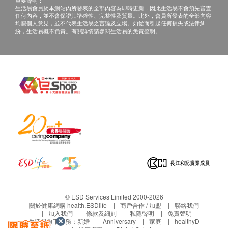
重要聲明：
立體視覺
律作銷毀處理。
生活易會員於本網站內所發表的全部內容為即時更新，因此生活易不會預先審查
任何內容，並不會保證其準確性、完整性及質量。此外，會員所發表的全部內容
良好的立體視覺幫助準確判斷距離及物件的立體形
客人須妥善保存報告，如有遺失，損壞或報告已銷
均屬個人意見，並不代表生活易之言論及立場。如從而引起任何損失或法律糾
狀，對運動表現亦十分重要
紛，生活易概不負責。有關詳情請參閱生活易的免責聲明。
毀，補領需收費$100 (每份報告)
裂隙燈外眼及內眼檢查
聽覺檢查結果講解
可檢測眼乾、角膜損傷及病變、白內障、飛蚊等問
聽覺檢查完畢後，聽覺專業人員或聽力學家會即場
題
講解檢查結果及根據每個人的聽力需求及生活模式
推薦合適的解決方案。
淚膜破裂時間測試
聽覺檢查不會提供報告。
淚膜破裂的時間、方式及規律可反影淚水及眼角膜
表面的狀況，穩定的淚膜可保持眼睛濕潤
免責聲明：
所有健康檢查/服務並非作為醫務診斷或治療用
淚水質素及質量評估
途。當閣下身體健康出現任何疾病徵兆時，應立即
淚水中的油脂分泌過多或過少，淚水量不足都會引
諮詢有認可資格的醫生，作出診斷及治療。
起乾眼症的因素
本服務/產品由商戶提供。生活易【健康網購
© ESD Services Limited 2000-2026
health.ESDlife】並沒有經營或提供本服務/產品。
關於健康網購 health.ESDlife
商戶合作 / 加盟
聯絡我們
加入我們
條款及細則
私隱聲明
免責聲明
瞼板腺照影檢查
有關此服務/產品的錯漏或延誤，或因使用此服務/
生活易旗下業務：
新婚
Anniversary
家庭
healthyD