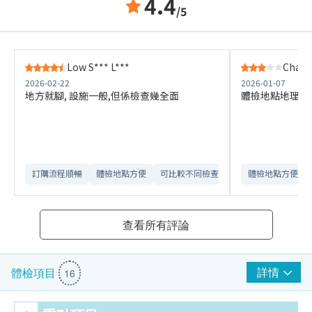
4.4
/5
Low S*** L***
Chan 
2026-02-22
2026-01-07
地方就腳, 設施一般,但係檢查幾全面
體檢地點地理位
訂購流程順暢
體檢地點方便
可比較不同檢查計劃
體檢地點方便
查看所有評論
詳情
體檢項目
16