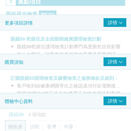
1
重點項目
眼科視光檢查
重點項目
詳情
更多項目詳情
淚膜破裂時間測試
淚水質素及質量評估
眼鏡88 乾眼症及全面眼睛健康護理檢查計劃
瞼板腺照影檢查
眼鏡88乾眼症護理檢查計劃專門為受眼乾症狀影響
的人士而設，計劃包括多項淚水質素及質量測試，
2
基本項目
評估淚膜、瞼板腺及眼角膜的健康狀況。
詳情
購買須知
配合全面詳細的眼科視光檢查，幫助了解乾眼症的
眼科視光檢查
成因及建議適當的改善治療方案。
訂購眼鏡88眼睛檢查及聽覺檢查之服務條款及細則：
由註冊視光師會診
乾眼症是都市人經常面對的眼睛健康問題，影響生
客戶收到由健康網購寄出之確認成功付款電郵後，
視力測試
活質素及工作效率，嚴重情況更會增加眼睛感染發
眼鏡88將於2個工作天內將電子兌換信發送到客戶
眼壓檢查
炎的風險。
登記之電郵。客戶收到電子兌換信後需預先與相關
詳情
體檢中心資料
色覺
乾眼症可由不同因素引致，包括淚水蒸發過快，分
眼鏡88中心預約，請參閱電子兌換信內的聯絡資
立體視覺
眼鏡88
4 個地點
泌量不足及由疾病或藥物引起。須因應其嚴重程度
料。
雙目裂隙燈檢查
及成因作適合的治療，才能有效改善眼乾症狀，保
眼睛檢查服務只適用於香港眼鏡88專業護眼中心；
鰂魚涌
沙田
荃灣
中環
放大瞳孔眼底檢查
持眼睛健康。