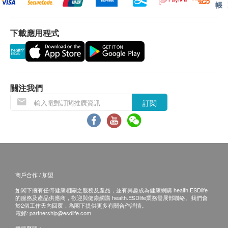
帳
視力檢測
測量看遠及看近視力，評估是否達標及能輕鬆應付
有效期：
下載應用程式
日常生活及工作所需
眼睛及聽覺檢查計劃兌換信的有效期為3個月，客
戶必須於有效期內(由確認付款日期起計)完成有關
量度眼壓
檢查服務，逾期作廢。
眼壓過高有機會引致青光眼，對視力造成永久性損
關注我們
害，最嚴重可致失明
眼睛檢查報告
進行檢查後，一般情況下，需大概10個工作天(工
訂閱
雙眼協調檢查
作天不包括星期六、日及公眾假期)跟進檢查報
檢測斜視、調節能力、眼球追蹤運動等視覺功能，
告。
雙眼協調出現問題或會引致視力模糊、出現重影及
客人可選擇於相關中心或任何一間眼鏡88分店領取
眼睛容易疲勞等問題
報告。
如非本人親身領取報告，委託人必須出示授權文件
商戶合作 / 加盟
色覺普查
及身分證明，並須簽署收取報告。
如閣下擁有任何健康相關之服務及產品，並有興趣成為健康網購 health.ESDlife
檢測分辨顏色的能力，部分色弱或色盲有遺傳性，
的服務及產品供應商，歡迎與健康網購 health.ESDlife業務發展部聯絡。我們會
於2個工作天內回覆，為閣下提供更多有關合作詳情。
更可影響生活及工作
眼睛檢查報告 - 備註
電郵:
partnership@esdlife.com
客人若於檢查後12個月內不提取報告，所有報告一