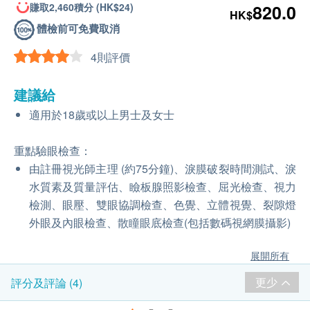
賺取2,460積分 (HK$24)
820.0
HK$
體檢前可免費取消
4則評價
建議給
適用於18歲或以上男士及女士
重點驗眼檢查：
由註冊視光師主理 (約75分鐘)、淚膜破裂時間測試、淚
水質素及質量評估、瞼板腺照影檢查、屈光檢查、視力
檢測、眼壓、雙眼協調檢查、色覺、立體視覺、裂隙燈
外眼及內眼檢查、散瞳眼底檢查(包括數碼視網膜攝影)
展開所有
更少
評分及評論 (4)