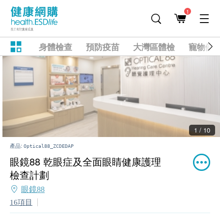
1
身體檢查
預防疫苗
大灣區體檢
寵物健
2 / 10
產品:
Optical88_ZCDEDAP
眼鏡88 乾眼症及全面眼睛健康護理
檢查計劃
眼鏡88
16項目