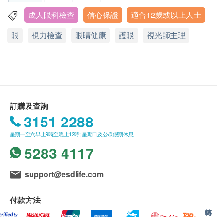
聽覺檢查服務只適用於香港眼鏡88聽覺護理中心。
數碼視網膜攝影
眼睛／聽覺檢查服務只可使用一次。
成人眼科檢查
信心保證
適合12歲或以上人士
香港鰂魚涌康山道1號康怡廣場辦公大樓1306室 (太古站A2
瞳孔反射
訂購一經確認，不設更改已訂購的計劃或退款。
出口)
眼睛內外健康檢查
眼
視力檢查
眼睛健康
護眼
視光師主理
小貼士: 視光師可能會為顧客作散瞳眼睛檢查。建議
必須預約以享用眼睛／聽覺檢查服務，如欲更改服
雙眼協調能力 (如斜視、立體感)
顯示地圖
檢查後配戴太陽眼鏡，及避免駕駛車輛或使用電腦和
務時間，請於預約時間24小時前致電通知(香港公
屈光檢查 (近視、遠視、散光及老花的度數檢查)
閱讀。視覺功能一般會於4至6小時後回復正常。
眾假期除外)。眼鏡88有權不安排預約時間24小時
專業護眼中心 - 康怡
報告
Tel: 2569 3389
內的服務時間更改及視作已使用服務。
星期一至日︰10:00a.m. – 7:00p.m.
檢查當天必須出示出示電子兌換信及身分證明，方
報告及解釋 （由註冊視光師主理）
公眾假期：休息
眼鏡88 乾眼症護理檢查計劃 包括：
可享用檢查。
訂購及查詢
乾眼症問卷及病歷諮詢
如有任何爭議，眼鏡88及 健康網購health.ESDlife
3151 2288
了解乾眼症狀的頻率及程度，對生活及工作的影
將保留最後決定權。
星期一至六早上9時至晚上12時; 星期日及公眾假期休息
響，以及其他相關眼睛與身體的健康狀況
5283 4117
年齡：
屈光檢查
十八歲以下客人檢查指引
support@esdlife.com
檢驗屈光不正，如近視、遠視、散光及老花度數，
未滿十六歲人士必須家長或監護人陪同出席檢查
評估現有光學矯正會否引起眼睛疲勞，增加乾眼症
十六歲至未滿十八歲人士若沒有家長或監護人陪同
付款方法
風險
出席檢查，家長或監護人須預先通知中心並提供聯
轉
絡資料