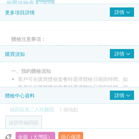
超聲波檢查
重點項目
詳情
更多項目詳情
肝臟超聲波
甲狀腺超聲波
膽臟超聲波
脾臟超聲波
體檢注意事項：
胰臟超聲波
體檢前一天20點后開始禁食，避免劇烈運動，避免
詳情
購買須知
頸部淋巴結超聲波
進食高蛋白、高嘌呤、高鹽食物和酒，保持空腹狀
泌尿系統超聲波 （輸尿管及膀胱）
態。
雙側頸、椎+鎖骨下動脈超聲波
一、預約體檢須知
糖尿病、高血壓、心臟病等慢性病患者，在必須要
門靜脈超聲波
客戶可在購買體檢套餐時選擇體檢日期與時間。如
服藥的情況下可以服藥，建議以少量白開水送服藥
子宮及雙附件超聲波
客戶未在購買體檢套餐時選擇體檢日期與時間，福
物。
田第二人民醫院將會於訂單成功付款後的2個工作
詳情
體檢中心資料
注意事項：備孕或已孕者勿做放射檢查（包括
癌症指標
重點項目
日內致電客戶進行預約。客戶亦可至少提前1個工
CT、X片、胸片、MRI磁共振、呼氣試驗）。
福田區第二人民醫院
1 個地點
甲種胎蛋白 (肝癌)
作日聯絡醫療中心進行預約（聯絡電話：+86-
已婚女士經期結束后3天方可做婦科檢查
癌胚抗原(腸癌普查)
0755-83117954、+86-0755-83110237-
如有呼氣試驗需空腹4小時且禁水2小時。如1個月
深圳市福田區
癌抗原 19.9 (胰臟)
1681、+86-0755-83310237-2900）。
內有服用消炎藥、護胃藥，此項延後檢查.
癌抗原 125 (卵巢) - 只限女士
客戶至現場後，醫療中心工作人員會核對客戶的姓
受檢當日請着輕便裝，女士建議着褲裝，勿穿有金
全面（大灣區）
信心保證
龍尾院區：深圳市梅林街道梅亭路1號4棟深圳市福田區第