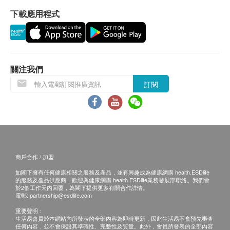
重點項目
擇以下途徑查看體檢報告：
下載應用程式
1. 體檢報告完成後，醫療中心會發送提醒訊息
雙光子或X線能量骨密度
提醒客戶查看報告 。
2. 預留E-mail，醫療中心會在報告完成後發送至
2
基本項目
客人電郵地址。
關注我們
3. 預留郵寄地址，醫療中心會在報告完成後郵
基本健康評估
寄，郵費到付（可送到港澳地區）
訂閱
血壓
體檢報告完成後可預約醫生講解報告，客戶可選
身高
擇以下渠道：
體重
1. 電話講解：需至少提前1個工作日預約具體時間
外科檢查
（聯絡電話：+86-0755-83117954、+86-0755-
内科檢查
83110237-1681、+86-0755-83310237-2900），
商戶合作 / 加盟
五官科檢查：眼耳鼻口舌
醫生會按預約時間主動聯絡客戶。
如閣下擁有任何健康相關之服務及產品，並有興趣成為健康網購 health.ESDlife
2. 當面講解：需至少提前1個工作日預約具體時間
血脂
的服務及產品供應商，歡迎與健康網購 health.ESDlife業務發展部聯絡。我們會
於2個工作天內回覆，為閣下提供更多有關合作詳情。
（聯絡電話：+86-0755-83117954、+86-0755-
電郵:
partnership@esdlife.com
總膽固醇
83110237-1681、+86-0755-83310237-2900），
重要聲明：
三酸甘油脂
體檢客戶在約定時間到醫療中心聼醫生當面講解。
生活易會員於本網站內所發表的全部內容為即時更新，因此生活易不會預先審查
高密度脂蛋白膽固醇
任何內容，並不會保證其準確性、完整性及質量。此外，會員所發表的全部內容