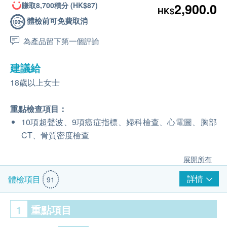
賺取8,700積分 (HK$87)
2,900.0
HK$
體檢前可免費取消
為產品留下第一個評論
建議給
18歲以上女士
重點檢查項目：
10項超聲波、9項癌症指標、婦科檢查、心電圖、胸部
CT、骨質密度檢查
展開所有
詳情
體檢項目
91
1
重點項目