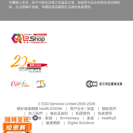
如預約當面講解，以下地點可供選擇：
均屬個人意見，並不代表生活易之言論及立場。如從而引起任何損失或法律糾
低密度脂蛋白膽固醇
紛，生活易概不負責。有關詳情請參閱生活易的免責聲明。
地址：深圳市梅林街道梅亭路1號4棟深圳市福
田區第二人民醫院1樓
糖尿
空腹血糖
三、免責聲明
糖化血紅蛋白
如有爭議，健康網購health.ESDlife及醫療中心保留最
肝功能
後決定權。
白蛋白
1. 所有健康檢查/服務並非作為醫務診斷或治療用途。
總膽紅素
當閣下身體健康出現任何疾病徵兆時，應立即諮詢有
直接膽紅素
認可資格的醫生，作出診斷及治療。
總蛋白質
2. 本服務/產品由商戶提供。生活易【健康網購
丙種谷氨轉移酶
health.ESDlife】並沒有經營或提供本服務/產品。有
膽鹼酯酶
關此服務/產品的錯漏或延誤，或因使用此服務/產品而
© ESD Services Limited 2000-2026
天門冬氨酸氨基轉移酶
引致的損失、損害、受傷或法律訴訟，健康網購
關於健康網購 health.ESDlife
商戶合作 / 加盟
聯絡我們
加入我們
條款及細則
私隱聲明
免責聲明
health.ESDlife概不負責。一切有關的索償或查詢，須
腎功能
生活易旗下業務：
新婚
Anniversary
家庭
healthyD
健康網購
Digital Solutions
向提供服務之體檢中心或商戶提出。
尿素