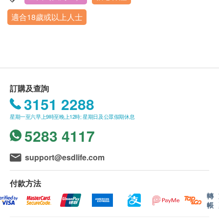
癌抗原 15.3 (乳房) - 只限女士
名、出生年月日、手機號及健康網購
屬內衣褲，勿攜帶貴重飾品。
二人民醫院1樓
癌抗原 72.4 (胃)
適合18歲或以上人士
health.ESDlife訂購成功之電郵。
周一至周日8：00-12：00，14：00-17：00，節假日另行通
鱗狀細胞癌抗原
訂單如需改期，請至少提前1個工作日聯絡醫療中
內地與香港身體檢查項目名稱對照
知
第四人類附睪蛋白質（卵巢）
心（聯絡電話：+86-0755-83117954、+86-0755-
EB病毒Rta-IgG（鼻咽癌）
83110237-1681、+86-0755-83310237-2900）。
內地
香港
身體檢查計劃有效期為3個月，客戶必須於3個月內
婦科檢查
重點項目
（由確認付款日期起計）接受有關檢查，逾期作
訂購及查詢
双侧颈、椎+锁骨下动脉彩
頸動脈超聲波
白帶常規檢查
廢。
3151 2288
超
細菌性陰道病
體檢時, 如果遇到醫生不會説廣東話的情況，醫療
星期一至六早上9時至晚上12時; 星期日及公眾假期休息
中心可安排醫護人員陪同提供翻譯服務。
心臟檢查
重點項目
5283 4117
如果商戶頁面與體檢計劃頁面的繁體中文、簡體中
同型半胱氨酸
文、英文三個版本有任何抵觸或不相符之處，應以
support@esdlife.com
十二導聯心電圖
繁體中文版本為準。
電腦掃描
重點項目
付款方法
二、體檢報告領取和講解
轉
胸部CT
報告語言為簡體中文。
帳
體檢報告會在體檢後10個工作日內完成，客戶可選
骨質密度