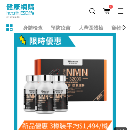
1
身體檢查
預防疫苗
大灣區體檢
寵物健