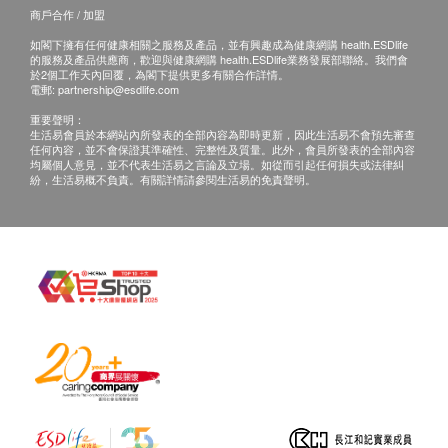
商戶合作 / 加盟
如閣下擁有任何健康相關之服務及產品，並有興趣成為健康網購 health.ESDlife
的服務及產品供應商，歡迎與健康網購 health.ESDlife業務發展部聯絡。我們會
於2個工作天內回覆，為閣下提供更多有關合作詳情。
電郵:
partnership@esdlife.com
重要聲明：
生活易會員於本網站內所發表的全部內容為即時更新，因此生活易不會預先審查
任何內容，並不會保證其準確性、完整性及質量。此外，會員所發表的全部內容
均屬個人意見，並不代表生活易之言論及立場。如從而引起任何損失或法律糾
紛，生活易概不負責。有關詳情請參閱生活易的免責聲明。