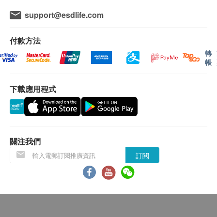
短、抗氧化、消除自由基、改善睡眠、提升肌膚品
或電郵通知顧客再作安排。
support@esdlife.com
質、改善腦記憶、抗衰逆齡、身體機能年輕化。
保用：
付款方法
適用人群：
貨品質量保證，於顧客收到產品當日起計，食用期
轉
• 延緩衰老人群
應最少有9個月或以上。
帳
• 關注腦記憶、專注力表現
• 熬夜、失眠人群
退換條款：
下載應用程式
• 逆齡養顏需求者
當顧客收取已訂購之貨品時，有責任檢查貨品是否
有損毀情況，一經確認簽收，恕不接受退換。
食用方法：
退換產品必須包裝完整，如退換之產品有任何殘缺
每日 1 次，每次 2 粒
或過期退回，供應商有權不受理。
關注我們
如有其他損壞或遺漏查詢，顧客必須保留有效收據
訂閱
產品規格：
正本，並於送貨後3個工作天內按下列方式聯絡 萊
每樽 80 粒，每粒 580 毫克
特維健 客戶服務部跟進。
電郵: cs@wrightlife.com.hk
查詢熱線: 2114 2333 / 6735 6223