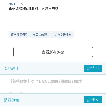
2024-10-27
產品功效與描述相符，有實質功效
價格優惠吸引
產品功效顯著
送貨安排流暢
查看所有評論
詳情
產品詳情
【萊特維健】金至NMN32000 (黑鑽版) 80粒
商品重點:
詳情
購買須知
【萊特維健】金至NMN32000 (黑鑽版) ，採用99.9%