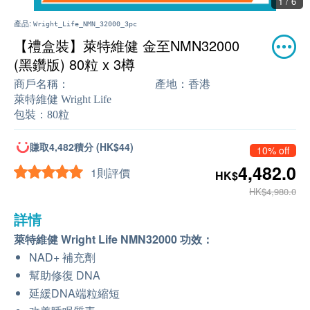
1 / 6
產品:
Wright_Life_NMN_32000_3pc
【禮盒裝】萊特維健 金至NMN32000
(黑鑽版) 80粒 x 3樽
商戶名稱：
產地：
香港
萊特維健 Wright Life
包裝：
80粒
賺取4,482積分 (HK$44)
10% off
4,482.0
1則評價
HK$
HK$4,980.0
詳情
萊特維健 Wright Life NMN32000 功效：
NAD+ 補充劑
幫助修復 DNA
延緩DNA端粒縮短