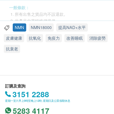
高純度NMN，每粒含量高達400mg，全面提升抗衰功
一般條款：
效。升級配方另加入「殿堂級抗衰成分」麥角硫因
所有出售之貨品均不設退款。
（EGT），市場唯一高含量，具有獨特AI細胞追蹤能
此產品由萊特維健提供。
力，有助延緩DNA端粒縮短，配合NMN一同發揮協同
如有任何爭議，萊特維健及健康網購
NMN
NMN18000
提高NAD+水平
效應，延長細胞存活率。麥角硫因更可深入細胞核心
Health.ESDlife 保留最終決議權。
皮膚健康
抗氧化
免疫力
改善睡眠
消除疲勞
進行抗氧化、抗醣化、抗UV，多角度抗衰逆齡。配以
大熱抗衰精粹PQQ及紫檀芪，有助提升細胞線粒體質
送貨條款：
抗衰老
量、加強細胞抵禦力，達到有史以來最高級別的細胞
購買萊特維健產品總額滿HK$400，即可享本地免
保護，由內而外激活年輕。
費送貨服務。賬單總額未滿HK$400需附加HK$50
運費。
我們將於確定訂單後3-5個工作天內安排發貨。
主要成份：
不排除運送時間會因節日而有所影響。當八號烈風
訂購及查詢
NMN（β-煙酰胺單核苷酸）- 每粒NMN 400mg、 麥
訊號懸掛或黑色暴雨警告生效時，送貨服務時間將
3151 2288
角硫因、PQQ、紫檀芪
會延遲。
所有訂單須視乎相關貨品的供應情況再作最後確
星期一至六早上9時至晚上12時; 星期日及公眾假期休息
保健功效：
認。倘若生活易未能提供任何訂單上的貨品，生活
5283 4117
提升體內NAD 水平、修復DNA、延緩DNA端粒縮
易有權拒絕接受該訂單，並且會於送貨前透過電話