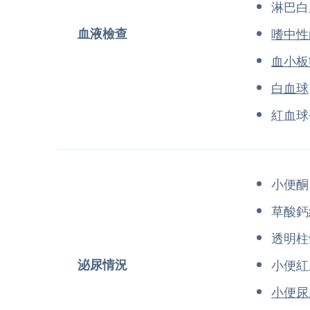
淋巴白
血液檢查
嗜中性
血小板
白血球
紅血球
小便酮
草酸鈣
透明柱
泌尿情況
小便紅
小便尿