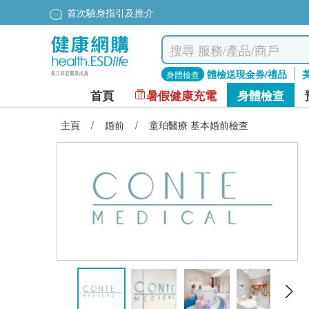
首次驗身指引及推介
體檢送現金券/禮品
身體檢查
首頁
暑假健康充電
身體檢查
主頁
/
婚前
/
童珀醫療 基本婚前檢查