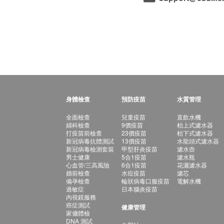
身體檢查
預防疫苗
水質管理
全面檢查
兒童疫苗
直飲水機
婦科檢查
9價疫苗
枱上式濾水器
打疫苗前檢查
23價疫苗
枱下式濾水器
新冠病毒抗體測試
13價疫苗
水龍頭式濾水器
新冠病毒檢測套裝
甲型肝炎疫苗
濾水壺
男士健康
5合1疫苗
濾水瓶
心血管/三高風險
6合1疫苗
花灑濾水器
婚前檢查
水痘疫苗
濾芯
備孕檢查
輪狀病毒口服疫苗
電解水機
過敏症
日本腦炎疫苗
內視鏡服務
癌症測試
健康管理
家傭體檢
DNA 測試