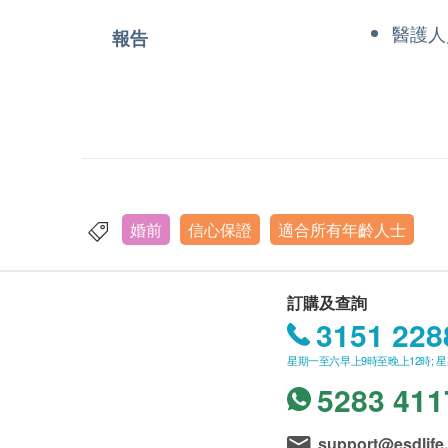
醫護人
報告
婚前
信心保證
適合所有年齡人士
訂購及查詢
3151 228
星期一至六早上9時至晚上12時; 
5283 411
support@esdlife