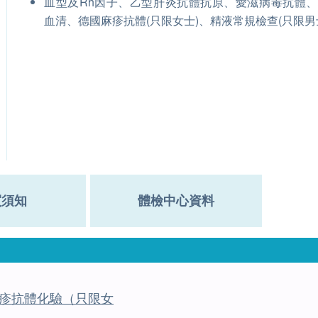
血型及Rh因子、乙型肝炎抗體抗原、愛滋病毒抗體
血清、德國麻疹抗體(只限女士)、精液常規檢查(只限男
買須知
體檢中心資料
疹抗體化驗（只限女