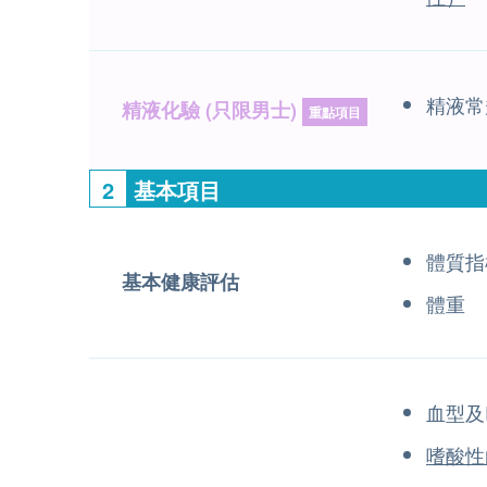
精液常
精液化驗 (只限男士)
重點項目
2
基本項目
體質指
基本健康評估
體重
血型及
嗜酸性