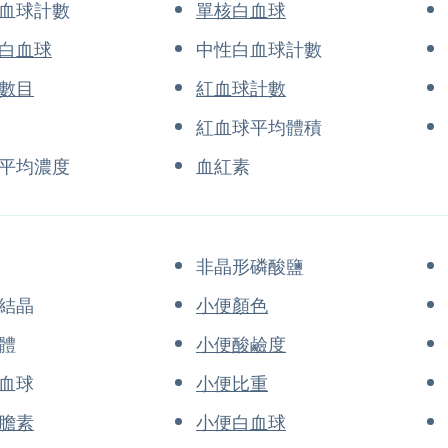
血球計數
單核白血球
白血球
中性白血球計數
數目
紅血球計數
紅血球平均體積
平均濃度
血紅素
非晶形磷酸鹽
結晶
小便顏色
體
小便酸鹼度
血球
小便比重
膽素
小便白血球