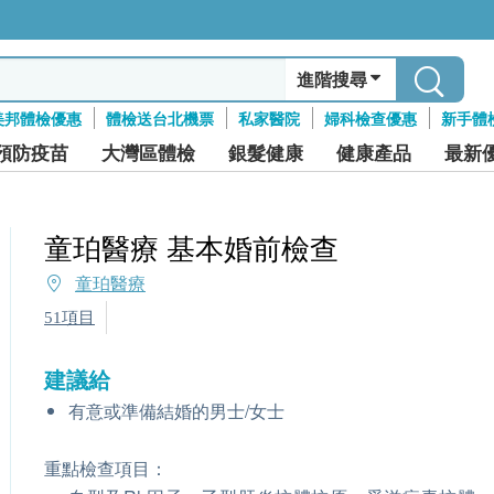
進階搜尋
美邦體檢優惠
體檢送台北機票
私家醫院
婦科檢查優惠
新手體
預防疫苗
大灣區體檢
銀髮健康
健康產品
最新
童珀醫療 基本婚前檢查
童珀醫療
51項目
建議給
有意或準備結婚的男士/女士
重點檢查項目：