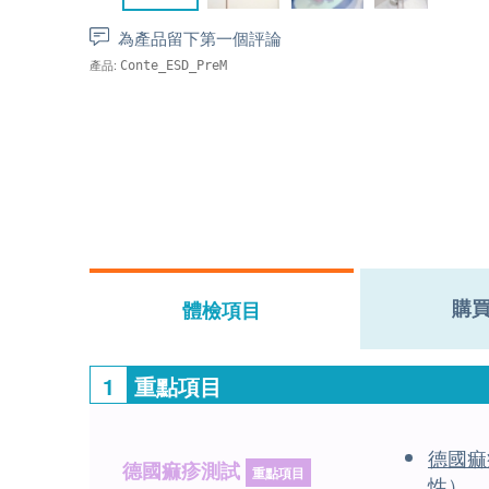
為產品留下第一個評論
產品:
Conte_ESD_PreM
購
體檢項目
1
重點項目
德國痲
德國痲疹測試
重點項目
性）