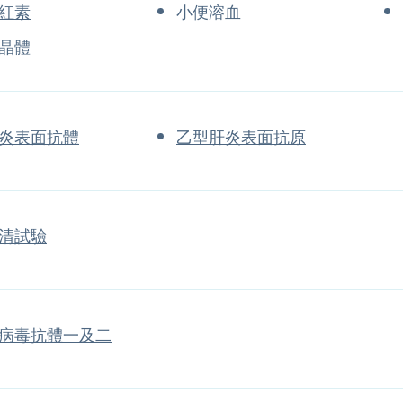
紅素
小便溶血
晶體
炎表面抗體
乙型肝炎表面抗原
清試驗
病毒抗體一及二