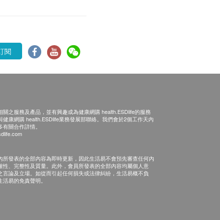
訂閱
之服務及產品，並有興趣成為健康網購 health.ESDlife的服務
康網購 health.ESDlife業務發展部聯絡。我們會於2個工作天內
多有關合作詳情。
dlife.com
內所發表的全部內容為即時更新，因此生活易不會預先審查任何內
確性、完整性及質量。此外，會員所發表的全部內容均屬個人意
之言論及立場。如從而引起任何損失或法律糾紛，生活易概不負
生活易的免責聲明。