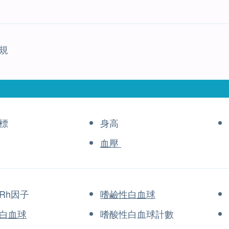
規
標
身高
血壓
Rh因子
嗜鹼性白血球
白血球
嗜酸性白血球計數