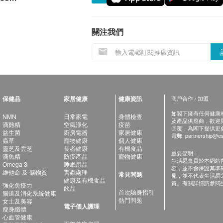
關注我們
保健品
家居健康
健康資訊
商戶合作 / 加盟
如閣下擁有任何健康相關
NMN
日常家電
身體檢查
及產品供應商，歡迎與健
滴雞精
空氣淨化
疫苗
回覆，為閣下提供更
益生菌
廚房電器
家居健康
電郵:
partnership@es
蟲草
寵物健康
個人健康
靈芝及雲芝
長者健康
有機食品
重要聲明：
滴魚精
防疫產品
寵物健康
生活易會員於本網站
Omega 3
睡眠用品
容，並不會保證其準
維他命 及 礦物質
害蟲處理
常見問題
見，並不代表生活易
健康及有機食品
責。有關詳情請參閱
強化免疫力
飲品
首次驗身指引
腸道及消化系統健康
熱門問題
女士及美容
電子個人護理
瘦身纖體
心血管健康