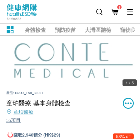
1
身體檢查
預防疫苗
大灣區體檢
寵物健
1 / 5
產品:
Conte_ESD_BCU01
童珀醫療 基本身體檢查
童珀醫療
55項目
賺取2,940積分 (HK$29)
53% off