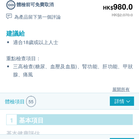
體檢前可免費取消
980.0
HK$
HK$2,070.0
為產品留下第一個評論
建議給
適合18歲或以上人士
重點檢查項目：
三高檢查(糖尿、血壓及血脂)、腎功能、肝功能、甲狀
腺、痛風
展開所有
詳情
體檢項目
55
1
基本項目
基本健康評估