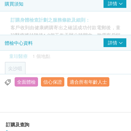
詳情
購買須知
血壓
體質指標
訂購身體檢查計劃之服務條款及細則：
身高
客戶收到由健康網購寄出之確認成功付款電郵後，童
脈搏率
珀醫療將於隨後1-2個工作天辦公時間內，致電客戶預
體重
約身體檢查的時間及地點。客戶亦可致電2117 0035
詳情
體檢中心資料
血脂
查詢。
童珀醫療
1 個地點
總膽固醇
年齡
高密度膽固醇
尖沙咀
身體檢查計劃只適用於18歲或以上之人士。
低密度膽固醇
三酸甘油脂
全面體檢
信心保證
適合所有年齡人士
香港九龍尖沙咀彌敦道132號美麗華廣場一期19樓1917室
有效期
糖尿
顯示地圖
本身體檢查計劃有效期為6個月，客戶必須於6個月內
(由確認付款日期起計)接受有關檢查，客戶需提前一
空腹血糖
星期一至五︰上午9時半至下午7時
個月預約相關檢查，逾期作廢。
星期六：上午9時半至下午6時半
肝功能
星期日及公眾假期︰休息
訂購及查詢
報告
谷丙轉氨酵素