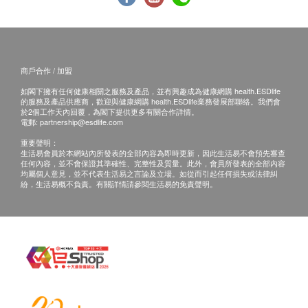
B. 國內客戶
單核白血球計數
(1) 親身領取：親身前往童珀醫療
嗜中性白血球
(2) 速遞報告，運費客人到付自理
中性白血球計數
紅血球壓積量
商戶合作 / 加盟
備註
血小板數目
如果客戶已完成電話或面解服務,若再要求講解,需
如閣下擁有任何健康相關之服務及產品，並有興趣成為健康網購 health.ESDlife
紅血球計數
的服務及產品供應商，歡迎與健康網購 health.ESDlife業務發展部聯絡。我們會
另外收取$230解析報告費。
於2個工作天內回覆，為閣下提供更多有關合作詳情。
紅血球分佈寬度
電郵:
partnership@esdlife.com
客戶若體檢後3個月內不提取報告，所有報告一律
白血球
重要聲明：
作銷毀處理及不會存底，客戶如需額外索取報告複
紅血球平均體積
生活易會員於本網站內所發表的全部內容為即時更新，因此生活易不會預先審查
印本
任何內容，並不會保證其準確性、完整性及質量。此外，會員所發表的全部內容
紅血球平均值
均屬個人意見，並不代表生活易之言論及立場。如從而引起任何損失或法律糾
(體檢後3個月內)，將收取$150行政費。
紅血球平均濃度
紛，生活易概不負責。有關詳情請參閱生活易的免責聲明。
客人需自行承擔郵寄報告之風險。
血紅素
所有身體檢查並非作為醫務診斷或治療用途,如需
泌尿情況
撰寫醫生轉介信,將作額外收費$230。
如有爭議，健康網購health.ESDlife 及 童珀醫療
非晶形磷酸鹽
保留最後決定權。
非晶形尿酸鹽
草酸鈣結晶
免責聲明：