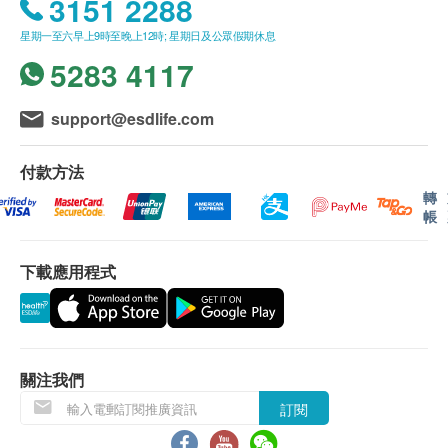
3151 2288
進行健康檢查後，一般情況下，需大概5至12個工作
谷草轉氨酵素
天跟進檢查報告， 工作天不包括星期六、日及公眾假
星期一至六早上9時至晚上12時; 星期日及公眾假期休息
鹼性磷酸酶
期。 輪侯報告講解時間會因應不同情況(如個別化驗
5283 4117
腎功能
項目所需時間或客人指明特定時段)而有所延長。
support@esdlife.com
血肌酸酐
A. 本地及海外客戶
(1) 親身領取：親身前往童珀醫療
甲狀腺
付款方法
(2) 電話講解報告(電子報告)
轉
游離四碘甲狀腺氨酸
帳
(3) 電話講解報告(自取報告)
*影像類報告請與童珀醫療聯絡及安排
血液檢查
*取報告前請聯絡童珀醫療
下載應用程式
嗜鹼性白血球
嗜鹼粒白血球計數
郵寄報告
嗜酸性白血球
a.本地平郵$15郵費；掛號收取$30郵費；
嗜酸性白血球計數
b.國內或澳門收取$50郵費；
關注我們
淋巴性白血球
c.海外收取$100郵費
訂閱
淋巴白血球計數
單核白血球