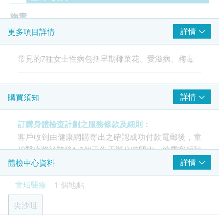
梅毒
詳情
更多項目詳情
梅毒螺旋菌抗體
梅毒血清試驗
常見的7種女士性病包括早期椰菜花、愛滋病、梅毒
人類乳頭瘤狀病毒基因分型測試(HPVDNA)
椰菜花
詳情
購買須知
肛門癌
口咽癌
訂購身體檢查計劃之服務條款及細則：
性病基因測試
客戶收到由健康網購寄出之確認成功付款電郵後，童
珀醫療將於隨後1-2個工作天辦公時間內，致電客戶預
衣原體抗體
約身體檢查的時間及地點。客戶亦可致電2117 0035
詳情
體檢中心資料
性病檢查
查詢。
童珀醫療
1 個地點
愛滋病抗體
年齡
尖沙咀
愛滋病抗原
身體檢查計劃只適用於18歲或以上之人士。
疱疹病毒1型IgG抗體