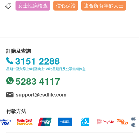
女士性病檢查
信心保證
適合所有年齡人士
疱疹病毒2型IgG抗體
香港九龍尖沙咀彌敦道132號美麗華廣場一期19樓1917室
有效期
細菌培養及藥物敏感試驗
顯示地圖
本身體檢查計劃有效期為6個月，客戶必須於6個月內
報告
(由確認付款日期起計)接受有關檢查，客戶需提前一
星期一至五︰上午9時半至下午7時
個月預約相關檢查，逾期作廢。
星期六：上午9時半至下午6時半
醫護人員講解報告
星期日及公眾假期︰休息
2個工作天
訂購及查詢
報告
3151 2288
進行健康檢查後，一般情況下，需大概5至12個工作
天跟進檢查報告， 工作天不包括星期六、日及公眾假
星期一至六早上9時至晚上12時; 星期日及公眾假期休息
期。 輪侯報告講解時間會因應不同情況(如個別化驗
5283 4117
項目所需時間或客人指明特定時段)而有所延長。
support@esdlife.com
A. 本地及海外客戶
(1) 親身領取：親身前往童珀醫療
付款方法
(2) 電話講解報告(電子報告)
轉
帳
(3) 電話講解報告(自取報告)
*影像類報告請與童珀醫療聯絡及安排