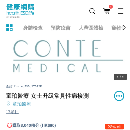
1
身體檢查
預防疫苗
大灣區體檢
寵物健
1 / 5
產品:
Conte_ESD_STD12F
童珀醫療 女士升級常見性病檢測
童珀醫療
13項目
賺取8,040積分 (HK$80)
22% off