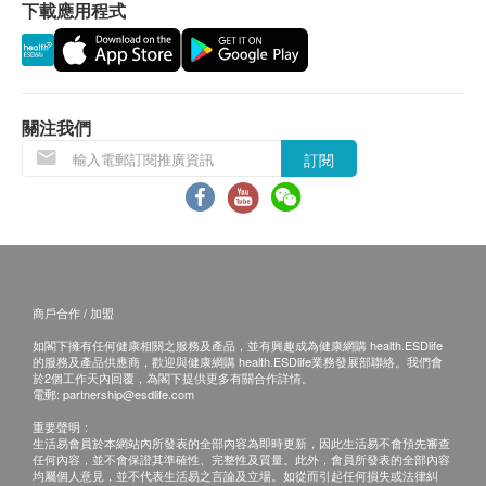
*取報告前請聯絡童珀醫療
下載應用程式
郵寄報告
a.本地平郵$15郵費；掛號收取$30郵費；
b.國內或澳門收取$50郵費；
關注我們
c.海外收取$100郵費
訂閱
B. 國內客戶
(1) 親身領取：親身前往童珀醫療
(2) 速遞報告，運費客人到付自理
商戶合作 / 加盟
備註
如果客戶已完成電話或面解服務,若再要求講解,需
如閣下擁有任何健康相關之服務及產品，並有興趣成為健康網購 health.ESDlife
的服務及產品供應商，歡迎與健康網購 health.ESDlife業務發展部聯絡。我們會
另外收取$230解析報告費。
於2個工作天內回覆，為閣下提供更多有關合作詳情。
電郵:
partnership@esdlife.com
客戶若體檢後3個月內不提取報告，所有報告一律
重要聲明：
作銷毀處理及不會存底，客戶如需額外索取報告複
生活易會員於本網站內所發表的全部內容為即時更新，因此生活易不會預先審查
印本
任何內容，並不會保證其準確性、完整性及質量。此外，會員所發表的全部內容
均屬個人意見，並不代表生活易之言論及立場。如從而引起任何損失或法律糾