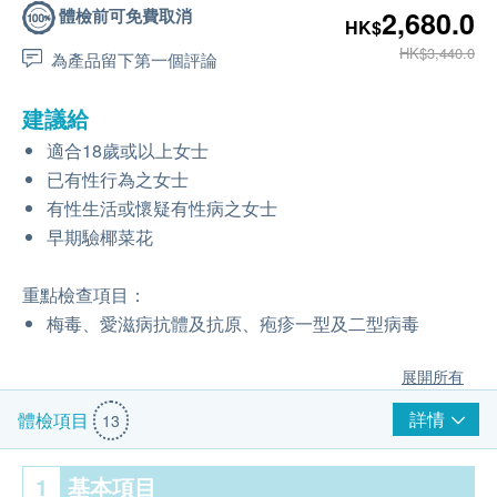
體檢前可免費取消
2,680.0
HK$
HK$3,440.0
為產品留下第一個評論
建議給
適合18歲或以上女士
已有性行為之女士
有性生活或懷疑有性病之女士
早期驗椰菜花
重點檢查項目：
梅毒、愛滋病抗體及抗原、疱疹一型及二型病毒
展開所有
詳情
體檢項目
13
1
基本項目