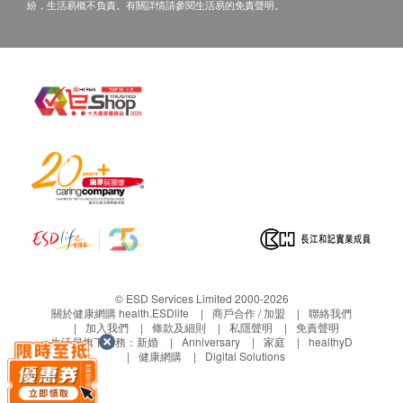
(體檢後3個月內)，將收取$150行政費。
紛，生活易概不負責。有關詳情請參閱生活易的免責聲明。
客人需自行承擔郵寄報告之風險。
所有身體檢查並非作為醫務診斷或治療用途,如需
撰寫醫生轉介信,將作額外收費$230。
如有爭議，健康網購health.ESDlife 及 童珀醫療
保留最後決定權。
免責聲明：
所有健康檢查/服務並非作為醫務診斷或治療用
途。當閣下身體健康出現任何疾病徵兆時，應立即
諮詢有認可資格的醫生，作出診斷及治療。
本服務/產品由商戶提供。生活易【健康網購
health.ESDlife】並沒有經營或提供本服務/產品。
© ESD Services Limited 2000-2026
有關此服務/產品的錯漏或延誤，或因使用此服務/
關於健康網購 health.ESDlife
商戶合作 / 加盟
聯絡我們
產品而引致的損失、損害、受傷或法律訴訟，健康
加入我們
條款及細則
私隱聲明
免責聲明
生活易旗下業務：
新婚
Anniversary
家庭
healthyD
網購health.ESDlife概不負責。一切有關的索償或
健康網購
Digital Solutions
查詢，須向提供服務之體檢中心或商戶提出。