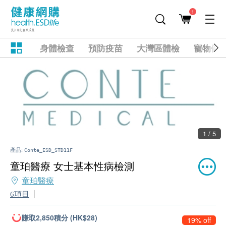
1
身體檢查
預防疫苗
大灣區體檢
寵物健
1 / 5
產品:
Conte_ESD_STD11F
童珀醫療 女士基本性病檢測
童珀醫療
6項目
賺取2,850積分 (HK$28)
19% off