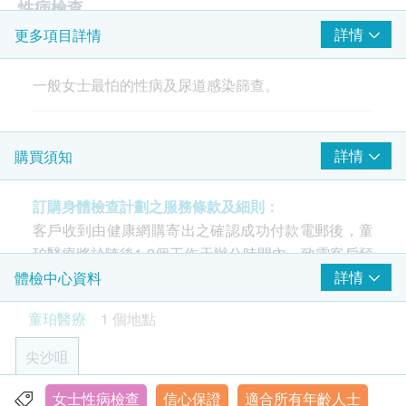
性病檢查
詳情
更多項目詳情
梅毒血清測試
愛滋病抗體
一般女士最怕的性病及尿道感染篩查。
愛滋病抗原
疱疹病毒2型IgG抗體
報告
詳情
購買須知
2個工作天
訂購身體檢查計劃之服務條款及細則：
醫護人員講解報告
客戶收到由健康網購寄出之確認成功付款電郵後，童
珀醫療將於隨後1-2個工作天辦公時間內，致電客戶預
約身體檢查的時間及地點。客戶亦可致電2117 0035
詳情
體檢中心資料
查詢。
童珀醫療
1 個地點
年齡
尖沙咀
身體檢查計劃只適用於18歲或以上之人士。
女士性病檢查
信心保證
適合所有年齡人士
香港九龍尖沙咀彌敦道132號美麗華廣場一期19樓1917室