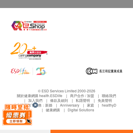
客人需自行承擔郵寄報告之風險。
所有身體檢查並非作為醫務診斷或治療用途,如需
撰寫醫生轉介信,將作額外收費$230。
如有爭議，健康網購health.ESDlife 及 童珀醫療
保留最後決定權。
免責聲明：
所有健康檢查/服務並非作為醫務診斷或治療用
途。當閣下身體健康出現任何疾病徵兆時，應立即
諮詢有認可資格的醫生，作出診斷及治療。
本服務/產品由商戶提供。生活易【健康網購
health.ESDlife】並沒有經營或提供本服務/產品。
© ESD Services Limited 2000-2026
有關此服務/產品的錯漏或延誤，或因使用此服務/
關於健康網購 health.ESDlife
商戶合作 / 加盟
聯絡我們
產品而引致的損失、損害、受傷或法律訴訟，健康
加入我們
條款及細則
私隱聲明
免責聲明
生活易旗下業務：
新婚
Anniversary
家庭
healthyD
網購health.ESDlife概不負責。一切有關的索償或
健康網購
Digital Solutions
查詢，須向提供服務之體檢中心或商戶提出。