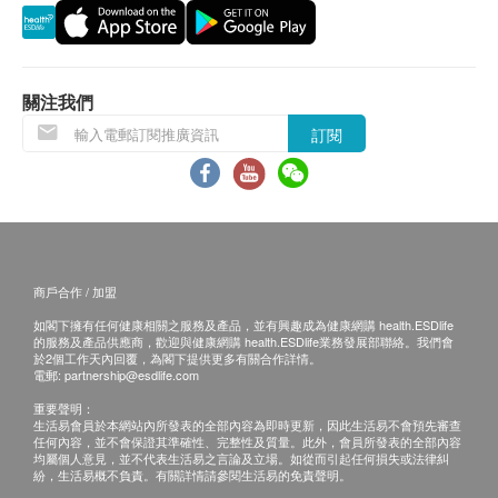
郵寄報告
a.本地平郵$15郵費；掛號收取$30郵費；
b.國內或澳門收取$50郵費；
關注我們
c.海外收取$100郵費
訂閱
B. 國內客戶
(1) 親身領取：親身前往童珀醫療
(2) 速遞報告，運費客人到付自理
商戶合作 / 加盟
備註
如果客戶已完成電話或面解服務,若再要求講解,需
如閣下擁有任何健康相關之服務及產品，並有興趣成為健康網購 health.ESDlife
的服務及產品供應商，歡迎與健康網購 health.ESDlife業務發展部聯絡。我們會
另外收取$230解析報告費。
於2個工作天內回覆，為閣下提供更多有關合作詳情。
電郵:
partnership@esdlife.com
客戶若體檢後3個月內不提取報告，所有報告一律
重要聲明：
作銷毀處理及不會存底，客戶如需額外索取報告複
生活易會員於本網站內所發表的全部內容為即時更新，因此生活易不會預先審查
印本
任何內容，並不會保證其準確性、完整性及質量。此外，會員所發表的全部內容
均屬個人意見，並不代表生活易之言論及立場。如從而引起任何損失或法律糾
(體檢後3個月內)，將收取$150行政費。
紛，生活易概不負責。有關詳情請參閱生活易的免責聲明。