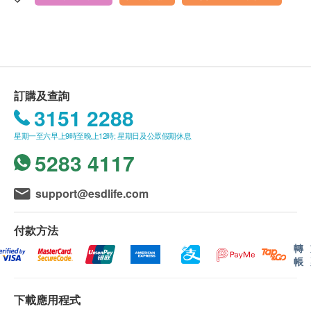
有效期
顯示地圖
本身體檢查計劃有效期為6個月，客戶必須於6個月內
(由確認付款日期起計)接受有關檢查，客戶需提前一
星期一至五︰上午9時半至下午7時
個月預約相關檢查，逾期作廢。
星期六：上午9時半至下午6時半
星期日及公眾假期︰休息
訂購及查詢
報告
3151 2288
進行健康檢查後，一般情況下，需大概5至12個工作
天跟進檢查報告， 工作天不包括星期六、日及公眾假
星期一至六早上9時至晚上12時; 星期日及公眾假期休息
期。 輪侯報告講解時間會因應不同情況(如個別化驗
5283 4117
項目所需時間或客人指明特定時段)而有所延長。
support@esdlife.com
A. 本地及海外客戶
(1) 親身領取：親身前往童珀醫療
付款方法
(2) 電話講解報告(電子報告)
轉
帳
(3) 電話講解報告(自取報告)
*影像類報告請與童珀醫療聯絡及安排
*取報告前請聯絡童珀醫療
下載應用程式