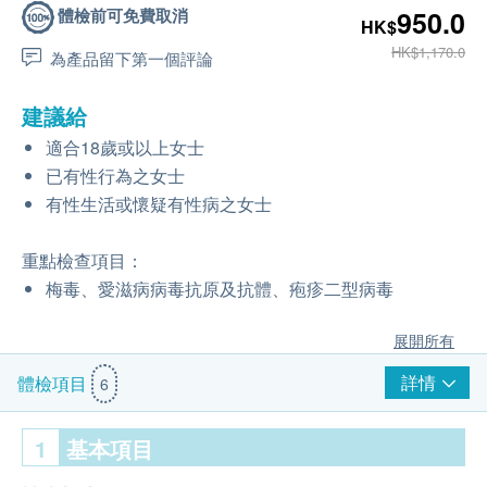
體檢前可免費取消
950.0
HK$
HK$1,170.0
為產品留下第一個評論
建議給
適合18歲或以上女士
已有性行為之女士
有性生活或懷疑有性病之女士
重點檢查項目：
梅毒、愛滋病病毒抗原及抗體、疱疹二型病毒
展開所有
詳情
體檢項目
6
1
基本項目