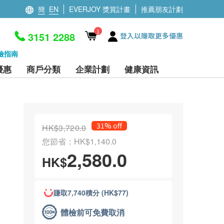
簡
EN
EVERJOY 獎賞計畫
推薦朋友計劃
1
3151 2288
登入以賺取更多優惠
檢指南
優惠
商戶分類
企業計劃
健康資訊
31% off
HK$3,720.0
您節省：HK$1,140.0
2,580.0
HK$
賺取7,740積分 (HK$77)
體檢前可免費取消