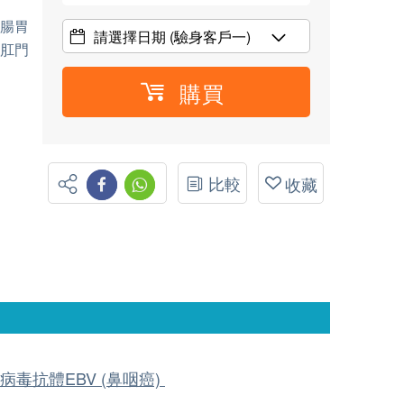
、腸胃
請選擇日期
(驗身客戶一)
肛門
購買
比較
收藏
病毒抗體EBV (鼻咽癌)