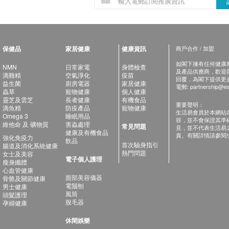
保健品
家居健康
健康資訊
商戶合作 / 加盟
如閣下擁有任何健康相關
NMN
日常家電
身體檢查
及產品供應商，歡迎與健
滴雞精
空氣淨化
疫苗
回覆，為閣下提供更
益生菌
廚房電器
家居健康
電郵:
partnership@es
蟲草
寵物健康
個人健康
靈芝及雲芝
長者健康
有機食品
重要聲明：
滴魚精
防疫產品
寵物健康
生活易會員於本網站
Omega 3
睡眠用品
容，並不會保證其準
維他命 及 礦物質
害蟲處理
常見問題
見，並不代表生活易
健康及有機食品
責。有關詳情請參閱
強化免疫力
飲品
首次驗身指引
腸道及消化系統健康
熱門問題
女士及美容
電子個人護理
瘦身纖體
心血管健康
面部美容儀器
骨骼及關節健康
電鬚刨
男士健康
風筒
頭髮護理
脫毛器
孕婦健康
休閑娛樂