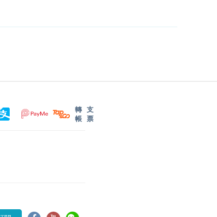
轉
支
帳
票