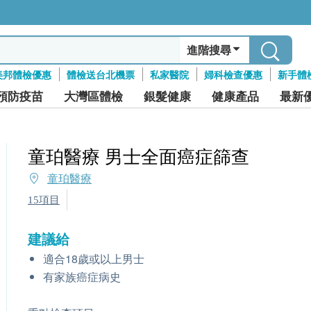
進階搜尋
美邦體檢優惠
體檢送台北機票
私家醫院
婦科檢查優惠
新手體
預防疫苗
大灣區體檢
銀髮健康
健康產品
最新
童珀醫療 男士全面癌症篩查
童珀醫療
15項目
建議給
適合18歲或以上男士
有家族癌症病史