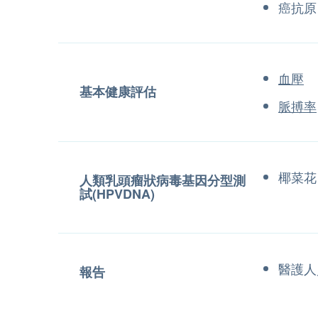
癌抗原 
血壓
基本健康評估
脈搏率
椰菜花
人類乳頭瘤狀病毒基因分型測
試(HPVDNA)
醫護人
報告