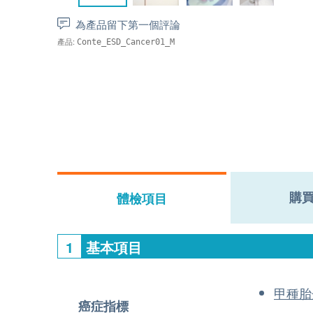
為產品留下第一個評論
產品:
Conte_ESD_Cancer01_M
購
體檢項目
1
基本項目
甲種胎
癌症指標