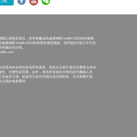
訂閱
之服務及產品，並有興趣成為健康網購 health.ESDlife的服務
康網購 health.ESDlife業務發展部聯絡。我們會於2個工作天內
多有關合作詳情。
dlife.com
內所發表的全部內容為即時更新，因此生活易不會預先審查任何內
確性、完整性及質量。此外，會員所發表的全部內容均屬個人意
之言論及立場。如從而引起任何損失或法律糾紛，生活易概不負
生活易的免責聲明。