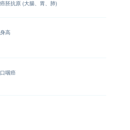
癌胚抗原 (大腸、胃、肺)
身高
口咽癌