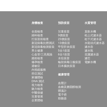
身體檢查
預防疫苗
水質管理
全面檢查
兒童疫苗
直飲水機
婦科檢查
9價疫苗
枱上式濾水器
打疫苗前檢查
23價疫苗
枱下式濾水器
新冠病毒抗體測試
13價疫苗
水龍頭式濾水器
新冠病毒檢測套裝
甲型肝炎疫苗
濾水壺
男士健康
5合1疫苗
濾水瓶
心血管/三高風險
6合1疫苗
花灑濾水器
婚前檢查
水痘疫苗
濾芯
備孕檢查
輪狀病毒口服疫苗
電解水機
過敏症
日本腦炎疫苗
內視鏡服務
癌症測試
健康管理
家傭體檢
DNA 測試
血壓計
視力檢查
血糖及膽固醇檢測
聽力檢查
體溫計
中醫保健
電子磅
兒童發展
助聽器
企業體檢