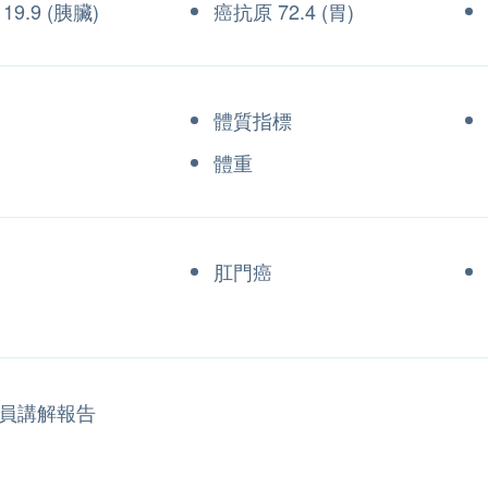
19.9 (胰臟)
癌抗原 72.4 (胃)
體質指標
體重
肛門癌
員講解報告