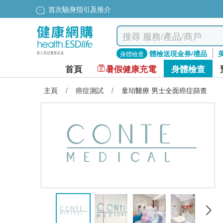
首次驗身指引及推介
體檢送現金券/禮品
身體檢查
首頁
暑假健康充電
身體檢查
主頁
/
癌症測試
/
童珀醫療 男士全面癌症篩查