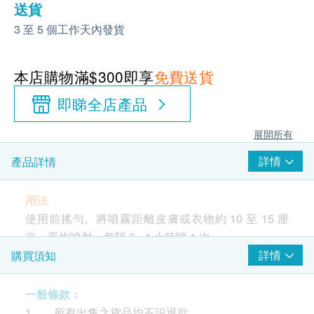
送貨
3 至 5 個工作天內發貨
本店購物滿$300即享
免費送貨
即睇全店產品
展開所有
詳情
產品詳情
用法
使用前搖勻。將噴霧距離皮膚或衣物約 10 至 15 厘
米，平均噴射。每隔 3 - 4 小時噴 1 次。
成分
詳情
購買須知
Cipeller®PMD、薰衣草油
一般條款：
1. 所有出售之貨品均不設退款。