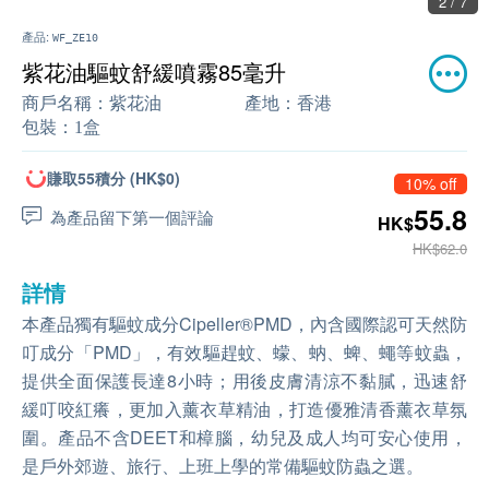
2 / 7
產品:
WF_ZE10
紫花油驅蚊舒緩噴霧85毫升
商戶名稱：
紫花油
產地：
香港
包裝：
1盒
賺取55積分 (HK$0)
10% off
55.8
為產品留下第一個評論
HK$
HK$62.0
詳情
本產品獨有驅蚊成分Cipeller®PMD，內含國際認可天然防
叮成分「PMD」，有效驅趕蚊、蠓、蚋、蜱、蠅等蚊蟲，
提供全面保護長達8小時；用後皮膚清涼不黏膩，迅速舒
緩叮咬紅癢，更加入薰衣草精油，打造優雅清香薰衣草氛
圍。產品不含DEET和樟腦，幼兒及成人均可安心使用，
是戶外郊遊、旅行、上班上學的常備驅蚊防蟲之選。