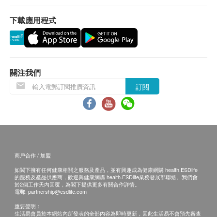
單，並且會於送貨前透過電話或電郵通知顧客再作安
下載應用程式
排。
保證：
1. 貨品質量保證，於顧客收到產品當日起計，食
用期應最少有6個月或以上。
關注我們
訂閱
退換條款：
1. 當顧客收取已訂購之貨品時，有責任檢查貨品
是否有損毀情況，一經確認簽收，恕不接受退換。
2. 退換產品必須包裝完整，如退換之產品有任何
殘缺或過期退回，供應商有權不受理。
商戶合作 / 加盟
3. 如有其他損壞或遺漏查詢，顧客必須保留有效
如閣下擁有任何健康相關之服務及產品，並有興趣成為健康網購 health.ESDlife
收據正本，並於送貨後3個工作天內按下列方式聯絡
的服務及產品供應商，歡迎與健康網購 health.ESDlife業務發展部聯絡。我們會
健康網購health.ESDlife客戶服務部跟進。
於2個工作天內回覆，為閣下提供更多有關合作詳情。
電郵:
partnership@esdlife.com
電郵: support@esdlife.com / 健康網購health.ESDlife
重要聲明：
客服熱線: (852) 3151-2288
生活易會員於本網站內所發表的全部內容為即時更新，因此生活易不會預先審查