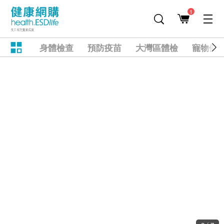
1
身體檢查
預防疫苗
大灣區體檢
寵物健