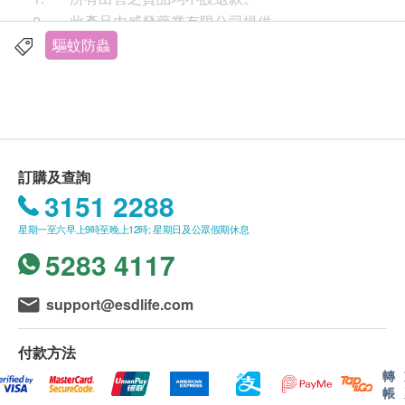
2. 此產品由威發藥業有限公司提供。
3. 如有任何爭議，威發藥業有限公司及健康網購
驅蚊防蟲
health.ESDlife保留最終決議權。
送貨條款：
1. 每張訂單購買古寶, 紐美, 澳洲淨痘, 佳力, 紫花油,
調理個等品牌產品總額滿HK$300，即可享香港本地
訂購及查詢
免費送貨服務（不包括需入倉等附加費）。每張訂單
3151 2288
賬單總額未滿HK$300需附加HK$30運費。(該費用並
星期一至六早上9時至晚上12時; 星期日及公眾假期休息
不包括任何運輸附加費)。
5283 4117
2. 我們將於確定訂單後3-5個工作天內安排發貨。
3. 不排除運送時間會因節日而有所影響。當八號
烈風訊號懸掛或黑色暴雨警告生效時，送貨服務時間
support@esdlife.com
將會延遲。
4. 所有訂單須視乎相關貨品的供應情況再作最後
付款方法
確認。倘若健康網購health.ESDlife未能提供任何訂單
轉
帳
上的貨品，健康網購health.ESDlife有權拒絕接受該訂