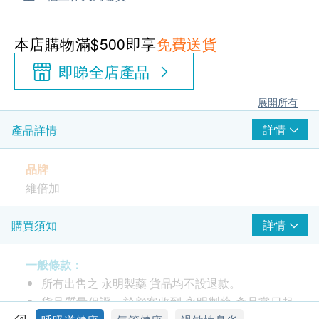
本店購物滿$500即享
免費送貨
即睇全店產品
展開所有
詳情
產品詳情
品牌
維倍加
產地
詳情
購買須知
美國
一般條款：
包裝
所有出售之 永明製藥 貨品均不設退款。
90粒
貨品質量保證，於顧客收到 永明製藥 產品當日起