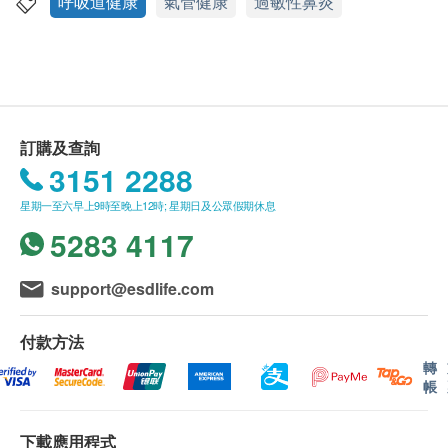
計，食用期應最少有9個月或以上。
呼吸道健康
氣管健康
過敏性鼻炎
功效
此產品由 香港永明藥業有限公司 提供。
維倍加咳喘寧採用多種草本植物煉而成，對於改善呼
如有任何爭議，香港永明藥業有限公司 及 健康網
吸系統健康尤其有效。奧勒岡葉原產地中海沿岸、北
購health.ESDlife保留最終決議權。
非等地方，具有顯著之舒緩氣管不適及止咳作用，苦
薄荷祛痰效果極佳，又能促汗排熱，能有效減輕感冒
送貨條款：
訂購及查詢
不適症狀。本產品不含西藥成份，無不良副作用。
購買 永明製藥 產品總額滿HK$500，即可享本地
3151 2288
免費送貨服務。賬單總額未滿HK$500需附加
服用方法
星期一至六早上9時至晚上12時; 星期日及公眾假期休息
HK$30運費。
每日2次，每次1粒
5283 4117
我們將於確定訂單後3-5個工作天內安排發貨。
不排除運送時間會因節日而有所影響。當八號烈風
注意事項
訊號懸掛或黑色暴雨警告生效時，送貨服務時間將
support@esdlife.com
用後如有不良反應或過敏反應，請立刻停止使用
會延遲。
密封、置於陰涼乾燥處；勿讓兒童自取
所有訂單須視乎相關貨品的供應情況再作最後確
付款方法
認。倘若健康網購health.ESDlife未能提供任何訂
轉
帳
單上的貨品，健康網購health.ESDlife有權拒絕接
受該訂單，並且會於送貨前透過電話或電郵通知顧
下載應用程式
客再作安排。