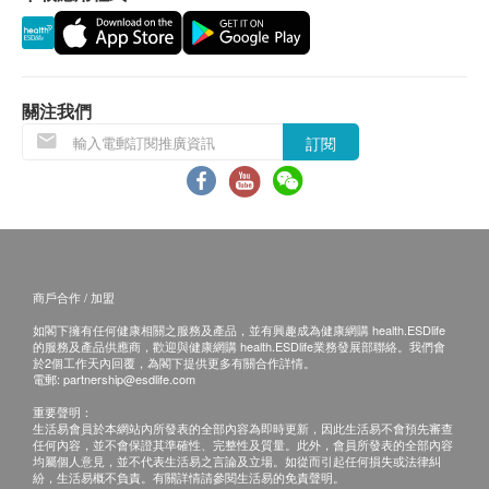
退換條款：
當顧客收取已訂購之貨品時，有責任檢查貨品是否
有損毀情況，一經確認簽收，恕不接受退換。
關注我們
退換產品必須包裝完整，如退換之產品有任何殘缺
訂閱
或過期退回，供應商有權不受理。
如有其他損壞或遺漏查詢，顧客必須保留有效收據
正本，並於送貨後3個工作天內按下列方式聯絡 永
明製藥 客戶服務部跟進。
電郵:
marketing@wmm.com.hk
商戶合作 / 加盟
如閣下擁有任何健康相關之服務及產品，並有興趣成為健康網購 health.ESDlife
的服務及產品供應商，歡迎與健康網購 health.ESDlife業務發展部聯絡。我們會
於2個工作天內回覆，為閣下提供更多有關合作詳情。
電郵:
partnership@esdlife.com
重要聲明：
生活易會員於本網站內所發表的全部內容為即時更新，因此生活易不會預先審查
任何內容，並不會保證其準確性、完整性及質量。此外，會員所發表的全部內容
均屬個人意見，並不代表生活易之言論及立場。如從而引起任何損失或法律糾
紛，生活易概不負責。有關詳情請參閱生活易的免責聲明。