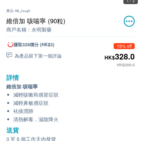
1 / 2
產品:
RB_Cough
維倍加 咳喘寧 (90粒)
商戶名稱：
永明製藥
賺取328積分 (HK$3)
15% off
328.0
為產品留下第一個評論
HK$
HK$386.0
詳情
維倍加 咳喘寧
減輕咳嗽和感冒症狀
減輕鼻敏感症狀
袪痰潤肺
清熱解毒，滋陰降火
送貨
3 至 5 個工作天內發貨