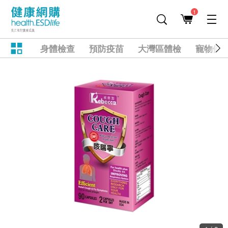
1
身體檢查
預防疫苗
大灣區體檢
寵物健