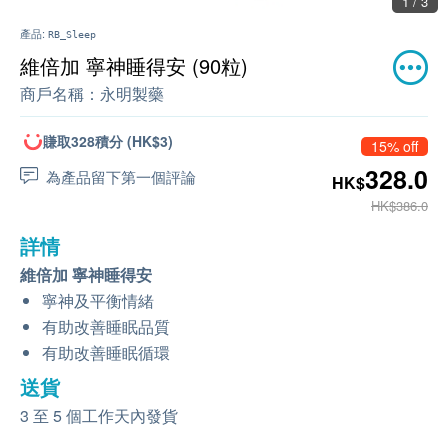
1 / 3
產品:
RB_Sleep
維倍加 寧神睡得安 (90粒)
商戶名稱：
永明製藥
賺取328積分 (HK$3)
15% off
328.0
為產品留下第一個評論
HK$
HK$386.0
詳情
維倍加 寧神睡得安
寧神及平衡情緒
有助改善睡眠品質
有助改善睡眠循環
送貨
3 至 5 個工作天內發貨