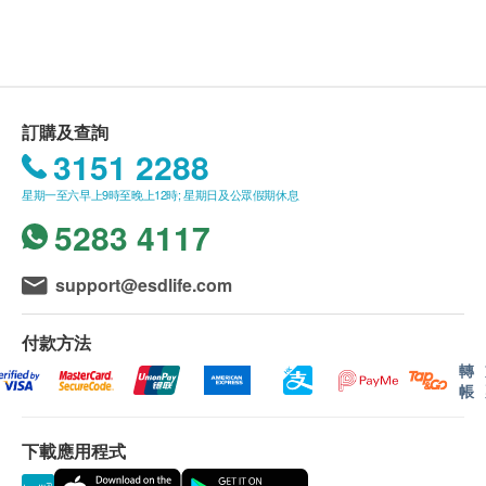
此產品由 香港永明藥業有限公司 提供。
維倍加寧神睡得安 以聖約翰草及其他天然草本精華研
如有任何爭議，香港永明藥業有限公司 及 健康網
製，有寧神及舒緩情緒的效用，從而改善情緒緊張、
購health.ESDlife保留最終決議權。
失眠，提升睡眠質素，讓你每晚得到充足的休息及睡
眠，增強記憶力，精神地迎接每一天。
送貨條款：
訂購及查詢
購買 永明製藥 產品總額滿HK$500，即可享本地
3151 2288
聖約翰草︰又名貫葉連翹，在歐美被廣泛使用，有寧
免費送貨服務。賬單總額未滿HK$500需附加
神及平衡情緒的作用，從而減輕失眠的狀況。
星期一至六早上9時至晚上12時; 星期日及公眾假期休息
HK$30運費。
5283 4117
我們將於確定訂單後3-5個工作天內安排發貨。
褪黑素︰有助調節人體生理時鐘，控制睡眠循環及改
不排除運送時間會因節日而有所影響。當八號烈風
變睡眠週期，包括加速入眠、改善睡眠品質、及減少
訊號懸掛或黑色暴雨警告生效時，送貨服務時間將
support@esdlife.com
因時差所引起的睡眠問題。另因其抗氧化能力，可以
會延遲。
清除自由基，進而提高人體免疫力。
所有訂單須視乎相關貨品的供應情況再作最後確
付款方法
認。倘若健康網購health.ESDlife未能提供任何訂
轉
帳
主要成份
單上的貨品，健康網購health.ESDlife有權拒絕接
聖約翰草、褪黑素
受該訂單，並且會於送貨前透過電話或電郵通知顧
下載應用程式
客再作安排。
服用方法