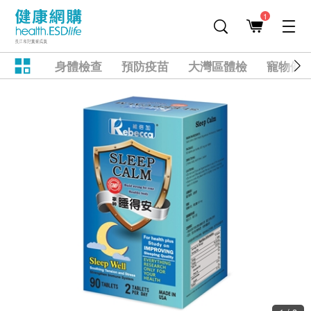
1
身體檢查
預防疫苗
大灣區體檢
寵物健