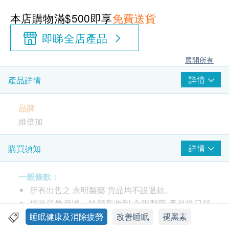
本店購物滿$500即享
免費送貨
即睇全店產品
展開所有
詳情
產品詳情
品牌
維倍加
產地
詳情
購買須知
美國
一般條款：
包裝
所有出售之 永明製藥 貨品均不設退款。
60粒
貨品質量保證，於顧客收到 永明製藥 產品當日起
計，食用期應最少有9個月或以上。
睡眠健康及消除疲勞
改善睡眠
褪黑素
功效