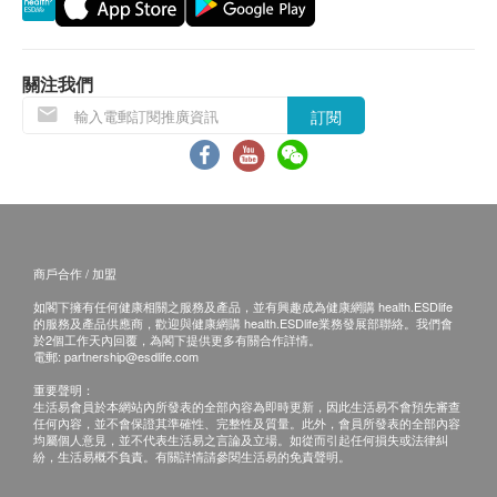
每日2次，每次1粒
退換條款：
當顧客收取已訂購之貨品時，有責任檢查貨品是否
有損毀情況，一經確認簽收，恕不接受退換。
關注我們
退換產品必須包裝完整，如退換之產品有任何殘缺
訂閱
或過期退回，供應商有權不受理。
如有其他損壞或遺漏查詢，顧客必須保留有效收據
正本，並於送貨後3個工作天內按下列方式聯絡 永
明製藥 客戶服務部跟進。
電郵:
marketing@wmm.com.hk
商戶合作 / 加盟
如閣下擁有任何健康相關之服務及產品，並有興趣成為健康網購 health.ESDlife
的服務及產品供應商，歡迎與健康網購 health.ESDlife業務發展部聯絡。我們會
於2個工作天內回覆，為閣下提供更多有關合作詳情。
電郵:
partnership@esdlife.com
重要聲明：
生活易會員於本網站內所發表的全部內容為即時更新，因此生活易不會預先審查
任何內容，並不會保證其準確性、完整性及質量。此外，會員所發表的全部內容
均屬個人意見，並不代表生活易之言論及立場。如從而引起任何損失或法律糾
紛，生活易概不負責。有關詳情請參閱生活易的免責聲明。