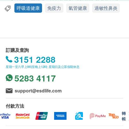
貨品質量保證，於顧客收到 永明製藥 產品當日起
計，食用期應最少有9個月或以上。
呼吸道健康
免疫力
氣管健康
過敏性鼻炎
功效
此產品由 香港永明藥業有限公司 提供。
維倍加紐西蘭蜂膠精華 提煉百分百新西蘭純天然蜂
如有任何爭議，香港永明藥業有限公司 及 健康網
膠。其生產流程完全按照優良藥品製造規範，確保產
購health.ESDlife保留最終決議權。
品不會受到任何污染。維倍加紐西蘭蜂膠精華 含有多
種人體所需的類黃酮素，而類黃酮素對於增強免疫系
送貨條款：
訂購及查詢
統起了重要作用。其成份絕對安全可靠，並無副作
購買 永明製藥 產品總額滿HK$500，即可享本地
3151 2288
用。每天服用可以改善呼吸道健康及加強抵抗疾病的
免費送貨服務。賬單總額未滿HK$500需附加
能力，特別適合鼻部容易出現敏感及煙酒過多之人士
星期一至六早上9時至晚上12時; 星期日及公眾假期休息
HK$30運費。
服用。
5283 4117
我們將於確定訂單後3-5個工作天內安排發貨。
不排除運送時間會因節日而有所影響。當八號烈風
服用方法
訊號懸掛或黑色暴雨警告生效時，送貨服務時間將
support@esdlife.com
每日2次，每次1粒
會延遲。
所有訂單須視乎相關貨品的供應情況再作最後確
付款方法
主要成份
認。倘若健康網購health.ESDlife未能提供任何訂
轉
帳
蜂膠精華
單上的貨品，健康網購health.ESDlife有權拒絕接
受該訂單，並且會於送貨前透過電話或電郵通知顧