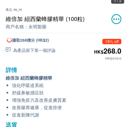
1 / 2
產品:
RB_PE
維倍加 紐西蘭蜂膠精華 (100粒)
商戶名稱：
永明製藥
賺取268積分 (HK$2)
15% off
268.0
為產品留下第一個評論
HK$
HK$316.0
詳情
維倍加 紐西蘭蜂膠精華
強化呼吸道系統
舒緩鼻敏感症狀
增強免疫力及改善皮膚質素
改善腸胃健康，促進排便
促進新陳代謝
送貨