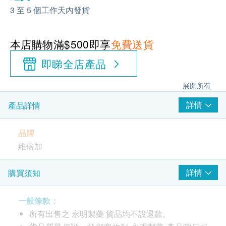
3 至 5 個工作天內發貨
本店購物滿$500即享
免費送貨
即睇全店產品
展開所有
詳情
產品詳情
品牌
維倍加
產地
詳情
購買須知
紐西蘭
一般條款：
包裝
所有出售之 永明製藥 貨品均不設退款。
100粒