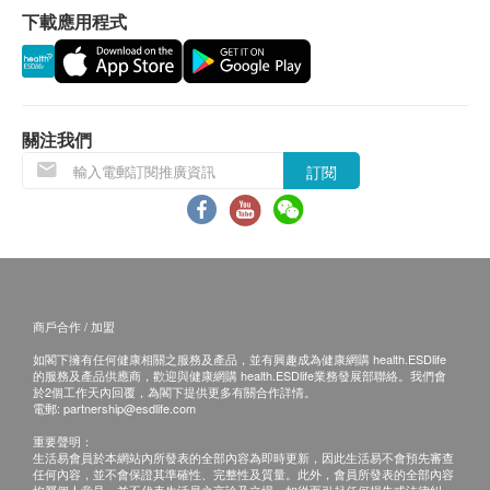
下載應用程式
客再作安排。
退換條款：
當顧客收取已訂購之貨品時，有責任檢查貨品是否
有損毀情況，一經確認簽收，恕不接受退換。
關注我們
退換產品必須包裝完整，如退換之產品有任何殘缺
訂閱
或過期退回，供應商有權不受理。
如有其他損壞或遺漏查詢，顧客必須保留有效收據
正本，並於送貨後3個工作天內按下列方式聯絡 永
明製藥 客戶服務部跟進。
電郵:
marketing@wmm.com.hk
商戶合作 / 加盟
如閣下擁有任何健康相關之服務及產品，並有興趣成為健康網購 health.ESDlife
的服務及產品供應商，歡迎與健康網購 health.ESDlife業務發展部聯絡。我們會
於2個工作天內回覆，為閣下提供更多有關合作詳情。
電郵:
partnership@esdlife.com
重要聲明：
生活易會員於本網站內所發表的全部內容為即時更新，因此生活易不會預先審查
任何內容，並不會保證其準確性、完整性及質量。此外，會員所發表的全部內容