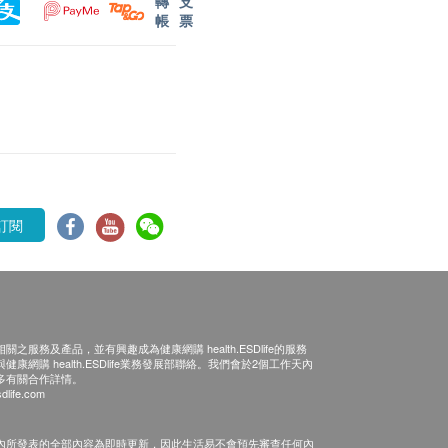
轉
支
帳
票
訂閱
之服務及產品，並有興趣成為健康網購 health.ESDlife的服務
康網購 health.ESDlife業務發展部聯絡。我們會於2個工作天內
多有關合作詳情。
dlife.com
內所發表的全部內容為即時更新，因此生活易不會預先審查任何內