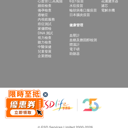
心血管/三高風險
6合1疫苗
花灑濾水器
婚前檢查
水痘疫苗
濾芯
備孕檢查
輪狀病毒口服疫苗
電解水機
過敏症
日本腦炎疫苗
內視鏡服務
癌症測試
健康管理
家傭體檢
DNA 測試
血壓計
視力檢查
血糖及膽固醇檢測
聽力檢查
體溫計
中醫保健
電子磅
兒童發展
助聽器
企業體檢
© ESD Services Limited 2000-2026