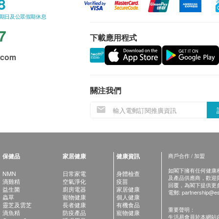
8
星期日及公眾假期休息
7
下載應用程式
.com
關注我們
保健品
家居健康
健康資訊
商戶合作 / 加盟
如閣下擁有任何健康相關
NMN
日常家電
身體檢查
及產品供應商，歡迎與健
滴雞精
空氣淨化
疫苗
回覆，為閣下提供更
益生菌
廚房電器
家居健康
電郵:
partnership@es
蟲草
寵物健康
個人健康
靈芝及雲芝
長者健康
有機食品
重要聲明：
滴魚精
防疫產品
寵物健康
生活易會員於本網站