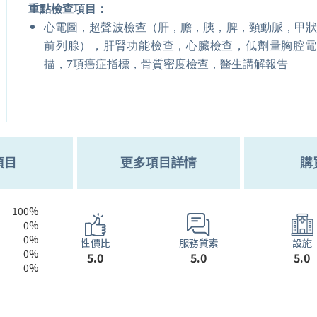
重點檢查項目：
心電圖，超聲波檢查（肝，膽，胰，脾，頸動脈，甲
前列腺），肝腎功能檢查，心臟檢查，低劑量胸腔電
描，7項癌症指標，骨質密度檢查，醫生講解報告
項目
更多項目詳情
購
100%
0%
0%
服務質素
性價比
設施
0%
5.0
5.0
5.0
0%