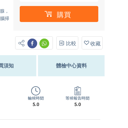
狀腺，
購買
腦掃
比較
收藏
買須知
體檢中心資料
輪候時間
等候報告時間
5.0
5.0