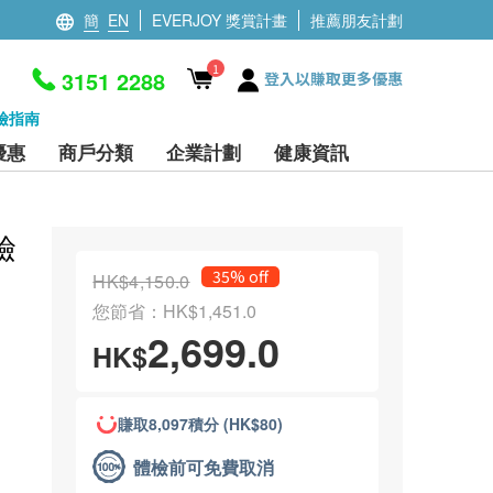
簡
EN
EVERJOY 獎賞計畫
推薦朋友計劃
1
3151 2288
登入以賺取更多優惠
檢指南
優惠
商戶分類
企業計劃
健康資訊
檢
35% off
HK$4,150.0
您節省：HK$1,451.0
2,699.0
HK$
賺取8,097積分 (HK$80)
體檢前可免費取消