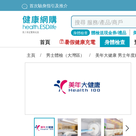
首次驗身指引及推介
體檢送現金券/禮品
身體檢查
首頁
暑假健康充電
身體檢查
主頁
/
男士體檢（大灣區）
/
美年大健康 男士年