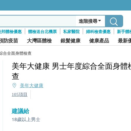
進階搜尋
美邦體檢優惠
體檢送台北機票
私家醫院
婦科檢查優惠
新手體
預防疫苗
大灣區體檢
銀髮健康
健康產品
最新
度綜合全面身體檢查
美年大健康 男士年度綜合全面身體
查
美年大健康
105項目
建議給
18歲以上男士