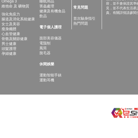
Omega 3
睡眠用品
容，並不會保證其準
維他命 及 礦物質
害蟲處理
常見問題
見，並不代表生活易
健康及有機食品
責。有關詳情請參閱
強化免疫力
飲品
首次驗身指引
腸道及消化系統健康
熱門問題
女士及美容
電子個人護理
瘦身纖體
心血管健康
面部美容儀器
骨骼及關節健康
電鬚刨
男士健康
風筒
頭髮護理
脫毛器
孕婦健康
休閑娛樂
運動智能手錶
運動耳機