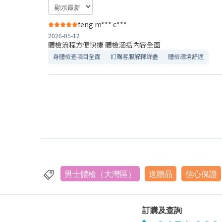
feng m*** c***
2026-05-12
體檢流程方便快捷 體檢涵括內容全面
身體檢查項目全面
訂購客服解釋詳盡
體檢環境舒適​
男士體檢（大灣區）
送贈品
信心保證
訂購及查詢