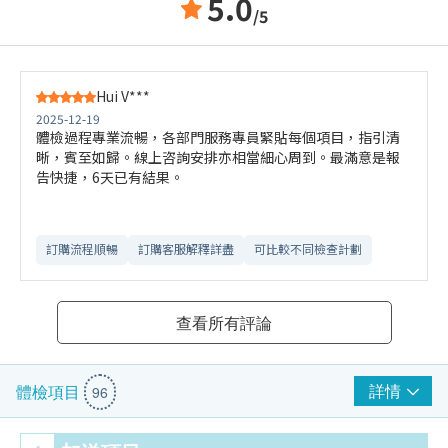
5.0
/5
Hui V***
2025-12-19
體檢過程專業流暢，各部門服務專員緊貼每個項目，指引清
晰，賓至如歸。線上咨詢安排亦相當細心周到。最滿意是報
告快捷，6天已有結果。
訂購流程順暢
訂購客服解釋詳盡
可比較不同檢查計劃
查看所有評論
詳情
體檢項目
96