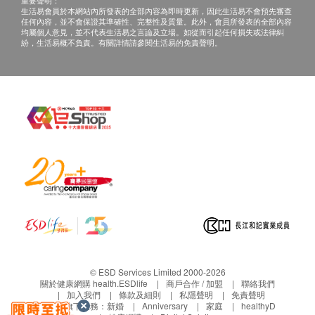
重要聲明：
聯絡電話：+852 6663 4351），體檢人在約定
10.尿樣本/便樣本留取：
外科檢查（男）
生活易會員於本網站內所發表的全部內容為即時更新，因此生活易不會預先審查
任何內容，並不會保證其準確性、完整性及質量。此外，會員所發表的全部內容
時間到體檢中心聼醫生當面講解。
(1)留取中段尿，尿量不得低於提示刻度線
均屬個人意見，並不代表生活易之言論及立場。如從而引起任何損失或法律糾
血脂
紛，生活易概不負責。有關詳情請參閱生活易的免責聲明。
(2)留取當日新鮮糞便黃豆粒大小即可，如肉眼可見血
三、免責聲明：
跡，挑去有血跡的部分。
總膽固醇
如有爭議，健康網購health.ESDlife 及美年大健康保
11. C13/C14檢測需注意：
高密度脂膽固醇
留最後決定權。
(1) 檢查前需保持空腹，以免影響檢測結果；
低密度脂膽固醇
所有健康檢查/服務並非作為醫務診斷或治療用
(2)檢查膠囊用溫水完整送服，不可咬碎；
三酸甘油脂
途。當閣下身體健康出現任何疾病徵兆時，應立即
(3)服藥30分鐘後，向專用的呼氣卡中吹氣留取樣本，
脂蛋白(a)
諮詢有認可資格的醫生，作出診斷及治療。
中途請勿喝水或進食；
糖尿
本服務/產品由商戶提供。生活易【健康網購
(4) 近期1個月服用抗生素及胃藥者不做此項目，避免
health.ESDlife】並沒有經營或提供本服務/產品。
服用藥物後有可能引起假陰性。
空腹血糖
有關此服務/產品的錯漏或延誤，或因使用此服務/
——————————————
脂聯素測定
產品而引致的損失、損害、受傷或法律訴訟，健康
12.關於穿戴:
肝功能
網購health.ESDlife概不負責。一切有關的索償或
(1)有眼壓、眼底、裂隙燈檢查專案的請勿佩藏隱形眼
查詢，須向提供服務之體檢中心或商戶提出。
鏡;
白蛋白
© ESD Services Limited 2000-2026
(2)建議褲裝,方便穿脫;
關於健康網購 health.ESDlife
商戶合作 / 加盟
聯絡我們
總膽紅素
加入我們
條款及細則
私隱聲明
免責聲明
(3)不帶亮片、金屬外衣,不穿帶鋼圈或金屬扣內衣,不
直接膽紅素
生活易旗下業務：
新婚
Anniversary
家庭
healthyD