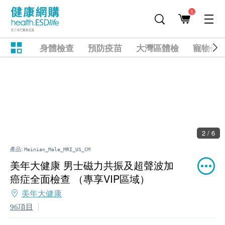
1
身體檢查
預防疫苗
大灣區體檢
寵物健
2 / 6
產品:
Meinian_Male_MRI_US_CM
美年大健康 男士磁力共振及超聲波加
癌症全面檢查 （專享VIP區域）
美年大健康
96項目