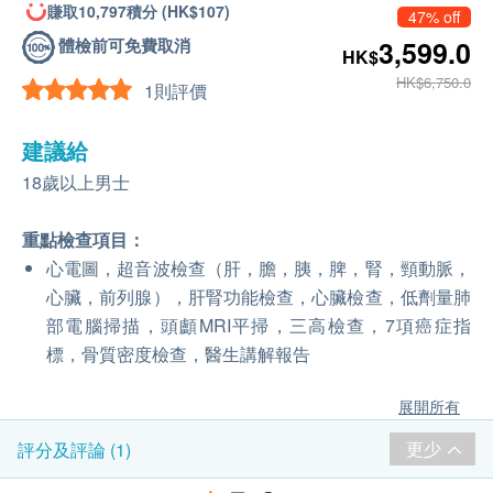
賺取10,797積分 (HK$107)
47% off
體檢前可免費取消
3,599.0
HK$
HK$6,750.0
1則評價
建議給
18歲以上男士
重點檢查項目：
心電圖，超音波檢查（肝，膽，胰，脾，腎，頸動脈，
心臟，前列腺），肝腎功能檢查，心臟檢查，低劑量肺
部電腦掃描，頭顱MRI平掃，三高檢查，7項癌症指
標，骨質密度檢查，醫生講解報告
展開所有
更少
評分及評論 (1)