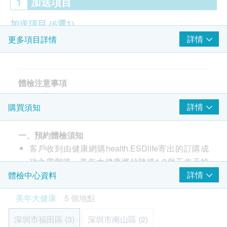
1
加送項目
加送項目
(6選1)
詳情
更多項目詳情
中醫脈診
動脈硬化檢測
經顱多普勒TCD
腰椎側位DR
體檢注意事項
數字化肝超
＊身份證件：
詳情
購買須知
頸椎側位DR
請在體檢當天，攜帶有效身份證件（身份證/護照/回鄉
證）到分院前檯登記，領取體檢項目清單。
一、預約體檢須知
【檢前須知】
2
重點項目
客戶收到由健康網購health.ESDlife寄出的訂購成
1.飲食清淡：
超聲波檢查
功之電郵後，美年大健康將於隨後1-2個工作天的
體檢前1-3天飲食宜清淡，避免高糖、高脂肪、高蛋白
重點項目
辦公時間內，致電客戶預約身體檢查的時間及地
詳情
體檢中心資料
食物，減少動物內臟、動物血製品等攝入。不飲酒及
骨質密度超聲波
點。客戶亦可至少提前1日致電美年大健康進行預
暴飲暴食，盡量避免飲濃茶、咖啡等刺激性飲料，體
上腹部超聲波: 膽囊
美年大健康
5 個地點
約（聯絡電話：+852 6663 4351）。
檢前一天晚8點後不再進食進水；
上腹部超聲波: 肝臟
客戶至現場後，美年大健康工作人員會核對客戶的
2.避免劇烈運動：
深圳市福田區 (3)
深圳市南山區 (2)
上腹部超聲波: 脾臟