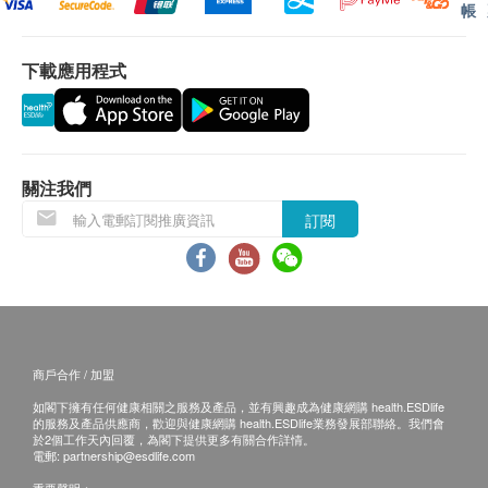
乳酸脫氫酶
帳
預留E-mail，美年大健康會在報告完成後發送
請準時按預約時間到達，分院最早上午7:50開檢，(上
肌酸激酶
至客人電郵地址；
午10:00後停止抽血)
谷草轉氨酶
下載應用程式
預留郵寄地址，美年大健康會在報告完成後郵
7.如實告知：
電腦掃描
寄，郵費到付(可送到港澳地區)；
重點項目
如實告知醫生自身健康狀況：
報告完成後到體檢中心領取，列印費10元人民
(1)盡可能詳細的告訴醫生自己的既往病史及手術史目
低放射劑量胸腔檢查
幣；
前不舒服的地方，便於醫生根據具體情況對體檢結果
關注我們
磁力共振
微信搜索“美年大健康”小程式，點擊查詢報告，
做出準確判斷並給予合理建議；
重點項目
輸入個人資訊，就可以進行查詢。
(2)半年內備孕的男性不能做放射性專案如DR/X光、
訂閱
頭顱MRI平掃
體檢報告出具後可預約醫生講解報告，客戶可選擇
CT/電腦斷層掃、碳十四呼氣等。
以下渠道：
8.空腹項目：
3
基本項目
微信講解：需至少提前1日預約具體時間（預約
空腹血糖、血脂、肝腎功能等採血項目、腹部超聲波
聯絡電話：+852 6663 4351），醫生會添加客
檢查、C13/C14等項目均需要空腹。
基本健康評估
人微信，並通過微信聯絡客人解讀。
9.需要憋尿項目：
商戶合作 / 加盟
電話講解：需至少提前1日預約具體時間（預約
進行膀胱、前列腺等相關部位的超聲波檢查時需要憋
血壓
如閣下擁有任何健康相關之服務及產品，並有興趣成為健康網購 health.ESDlife
聯絡電話：+852 6663 4351），醫生會按預約
尿，如感覺尿意不足，需進行適當補水。一般在超聲
身高
的服務及產品供應商，歡迎與健康網購 health.ESDlife業務發展部聯絡。我們會
於2個工作天內回覆，為閣下提供更多有關合作詳情。
時間主動聯絡客戶。
波檢查前飲入500-800ML左右的(約2瓶礦泉水)水就可
體重
電郵:
partnership@esdlife.com
當面講解：需至少提前1日預約具體時間（預約
以滿足檢查需要。
口腔檢查