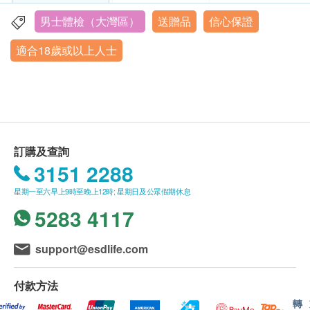
姓名、出生年月日、手機號及健康網購。
體檢前2-3天，應避免長跑、游泳、登山、踢足球等劇
上腹部超聲波: 胰臟
health.ESDlife訂購成功之電郵以確認客戶身份。
烈運動。劇烈運動後會引起血液及體液成分的變化，
男士體檢（大灣區）
送贈品
信心保證
深圳市福田區紅嶺南路紅嶺大廈 4 棟5 棟裙樓 2 樓
上腹腔超聲波:腎
訂單如需改期，請至少提前1日聯絡美年大健康
體檢當天早上亦不宜進行高強度鍛煉。
前列腺超聲波- 只限男士
適合18歲或以上人士
營業時間：週二至週日 07:50-17:00
（聯絡電話：+852 6663 4351）。
3.充足睡眠：
頸動脈超聲波
抽血時間段：上午7：00-10：00
身體檢查計劃有效期為3個月，客戶必須於3個月內
熬夜會導致體內內分泌失調，影響體檢結果，故體檢
心臟超聲波
（由確認付款日期起計）接受有關檢查，逾期作
前需確保有充足睡眠。習慣長期熬夜者，應在體檢前
癌症指標
深圳市福田區福強路 3004 號中港城 3 樓(平安銀行樓上)
廢。
盡快調整作息。
重點項目
體檢時, 如果遇到醫生不會説廣東話的情況，美年
4.不要貿然停藥：
營業時間：週三至週一 07:50-16:00
癌胚抗原 (腸癌)
大健康可安排醫護人員陪同提供翻譯服務。
高血壓、冠心病等慢性病患者可按日常習慣，少量飲
抽血時間段：上午7：00-10：00
訂購及查詢
甲種胎蛋白 (肝癌)
如果商戶頁面與體檢計劃頁面的繁體中文、簡體中
水正常服藥。糖尿病患者可攜帶藥物，完成空腹項目
3151 2288
癌抗原15.3 (乳癌)
文、英文三個版本有任何抵觸或不相符之處，應以
後及時服藥，以降低漏服風險。
癌抗原 19.9 (胰臟)
深圳市福田區泰然七路 25 號蒼松大廈北座 F2 層
星期一至六早上9時至晚上12時; 星期日及公眾假期休息
繁體中文版本為準。
5.合理空腹：
總前列腺癌抗原 (只限男士)
5283 4117
營業時間：週二至週日 07:50-17:00
進行血生化檢查、腹部超聲、幽門螺桿菌呼氣試驗、
鱗狀細胞癌抗原
抽血時間段：上午7：50-10：00
二、報告領取和講解
胃鏡等項目前需空腹，完成空腹項目後請及時用早
EB病毒衣殼抗原IgA抗體（鼻咽癌）
support@esdlife.com
體檢報告領取和講解
餐。
心臟檢查
重點項目
體檢報告為簡體中文版本。
——————————————
付款方法
體檢報告會在體檢後5-7日內完成，並通過短訊通
【檢中須知】
十二導聯心電圖
轉
知客戶，客戶可選擇以下途徑查看體檢報告：
6.體檢時間：