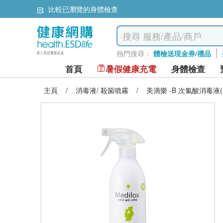
比較已瀏覽的身體檢查
熱門搜尋：
體檢送現金券/禮品
首頁
暑假健康充電
身體檢查
主頁
/
消毒液/ 殺箘噴霧
/
美滴樂 -B 次氯酸消毒液(