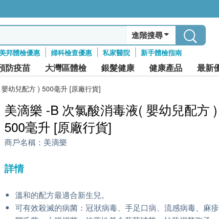
進階搜尋
美邦體檢優惠
婦科檢查優惠
私家醫院
新手體檢指南
預防疫苗
大灣區體檢
銀髮健康
健康產品
最新
 嬰幼兒配方 ) 500毫升 [原廠行貨]
美滴樂 -B 次氯酸消毒液( 嬰幼兒配方 )
500毫升 [原廠行貨]
商戶名稱：
美滴樂
詳情
溫和的配方最適合新生兒。
可有效殺滅的病菌：冠狀病毒、手足口病、流感病毒、麻