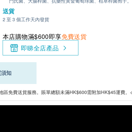
門氏菌、大腸桿菌、抗藥性黃金葡萄球菌、枯草桿菌孢子。
送貨
2 至 3 個工作天內發貨
本店購物滿$600即享
免費送貨
即睇全店產品
買須知
地區免費送貨服務。賬單總額未滿HK$600需附加HK$45運費。