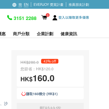
簡
EN
EVERJOY 獎賞計畫
推薦朋友計劃
1
3151 2288
登入以賺取更多優惠
優惠
商戶分類
企業計劃
健康資訊
43% off
HK$280.0
您節省：HK$120.0
160.0
HK$
賺取160積分 (HK$1)
疹、沙
暫時缺貨