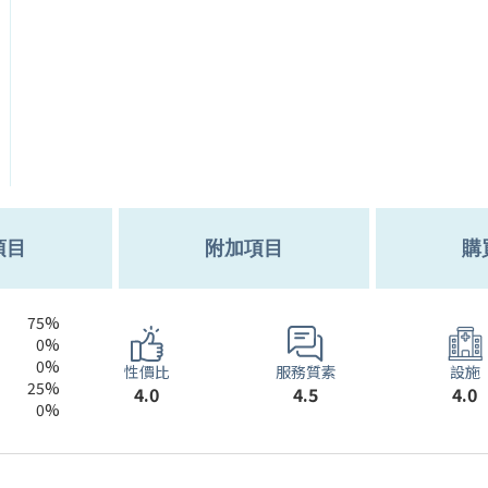
項目
附加項目
購
75%
0%
0%
服務質素
性價比
設施
25%
4.5
4.0
4.0
0%