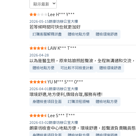
Lee H*** Y***
2026-05-15
朗豪坊辦公室大樓
若等候時間可快些就更加好
訂購客服解釋詳盡
體檢地點方便
體檢環境舒適​
LAW K*** T***
2026-04-28
以為是醫生照，原來姑娘照超聲波，全程無溝通和交流，
體檢地點方便
可比較不同檢查計劃
體檢環境舒適​
YU M*** S*** O***
2026-04-01
朗豪坊辦公室大樓
環境舒適,地方便利,價錢合理,服務有禮!
身體檢查項目全面
訂購流程順暢
體檢地點方便
Lee S*** T***
2026-03-02
朗豪坊辦公室大樓
朗豪坊檢查中心地點方便，環境舒適，超聲波負責職員態
身體檢查項目全面
體檢地點方便
體檢環境舒適​