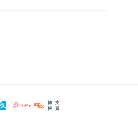
轉
支
帳
票