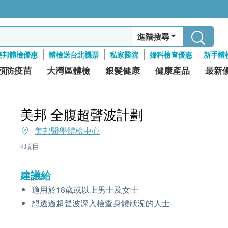
進階搜尋
美邦體檢優惠
體檢送台北機票
私家醫院
婦科檢查優惠
新手體
預防疫苗
大灣區體檢
銀髮健康
健康產品
最新
美邦 全腹超聲波計劃
美邦醫學體檢中心
4項目
建議給
適用於18歲或以上男士及女士
想透過超聲波深入檢查身體狀況的人士