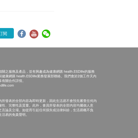
訂閱
之服務及產品，並有興趣成為健康網購 health.ESDlife的服務
康網購 health.ESDlife業務發展部聯絡。我們會於2個工作天內
多有關合作詳情。
dlife.com
內所發表的全部內容為即時更新，因此生活易不會預先審查任何內
確性、完整性及質量。此外，會員所發表的全部內容均屬個人意
之言論及立場。如從而引起任何損失或法律糾紛，生活易概不負
生活易的免責聲明。