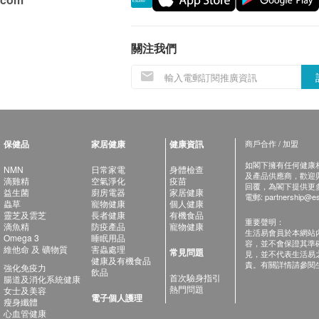
關注我們
保健品
家居健康
健康資訊
商戶合作 / 加盟
如閣下擁有任何健康相關
NMN
日常家電
身體檢查
及產品供應商，歡迎與健
滴雞精
空氣淨化
疫苗
回覆，為閣下提供更
益生菌
廚房電器
家居健康
電郵:
partnership@es
蟲草
寵物健康
個人健康
靈芝及雲芝
長者健康
有機食品
重要聲明：
滴魚精
防疫產品
寵物健康
生活易會員於本網站
Omega 3
睡眠用品
容，並不會保證其準
維他命 及 礦物質
害蟲處理
常見問題
見，並不代表生活易
健康及有機食品
責。有關詳情請參閱
強化免疫力
飲品
首次驗身指引
腸道及消化系統健康
熱門問題
女士及美容
電子個人護理
瘦身纖體
心血管健康