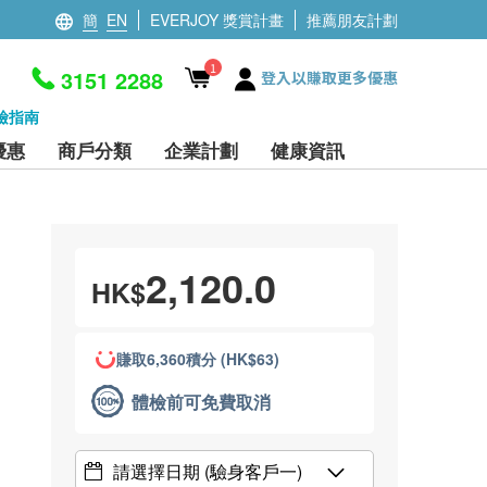
簡
EN
EVERJOY 獎賞計畫
推薦朋友計劃
1
3151 2288
登入以賺取更多優惠
檢指南
優惠
商戶分類
企業計劃
健康資訊
2,120.0
HK$
賺取6,360積分 (HK$63)
體檢前可免費取消
請選擇日期
(驗身客戶一)