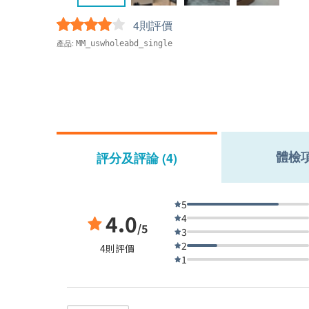
4則評價
產品:
MM_uswholeabd_single
體檢
評分及評論 (4)
5
4.0
4
/5
3
2
4則評價
1