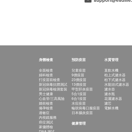
身體檢查
預防疫苗
水質管理
全面檢查
兒童疫苗
直飲水機
婦科檢查
9價疫苗
枱上式濾水器
打疫苗前檢查
23價疫苗
枱下式濾水器
新冠病毒抗體測試
13價疫苗
水龍頭式濾水器
新冠病毒檢測套裝
甲型肝炎疫苗
濾水壺
男士健康
5合1疫苗
濾水瓶
心血管/三高風險
6合1疫苗
花灑濾水器
婚前檢查
水痘疫苗
濾芯
備孕檢查
輪狀病毒口服疫苗
電解水機
過敏症
日本腦炎疫苗
內視鏡服務
癌症測試
健康管理
家傭體檢
DNA 測試