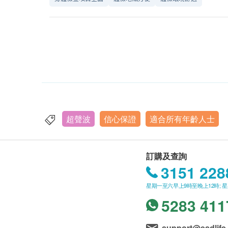
超聲波
信心保證
適合所有年齡人士
訂購及查詢
3151 228
星期一至六早上9時至晚上12時; 
5283 411
support@esdlife