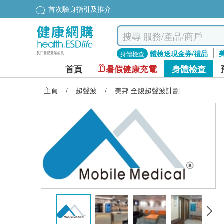
首次驗身指引及推介
體檢送現金券/禮品
身體檢查
首頁
暑假健康充電
身體檢查
主頁
/
超聲波
/
美邦 全腹超聲波計劃