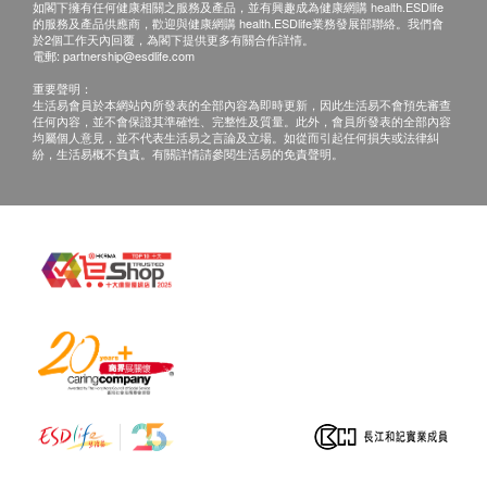
如閣下擁有任何健康相關之服務及產品，並有興趣成為健康網購 health.ESDlife
下午2時至6時)。
的服務及產品供應商，歡迎與健康網購 health.ESDlife業務發展部聯絡。我們會
於2個工作天內回覆，為閣下提供更多有關合作詳情。
電郵:
partnership@esdlife.com
備註：
重要聲明：
a. 醫生講解報告
只限旺角分店
，若有需要請聯
生活易會員於本網站內所發表的全部內容為即時更新，因此生活易不會預先審查
任何內容，並不會保證其準確性、完整性及質量。此外，會員所發表的全部內容
絡旺角分店查詢。
均屬個人意見，並不代表生活易之言論及立場。如從而引起任何損失或法律糾
紛，生活易概不負責。有關詳情請參閱生活易的免責聲明。
b. 如果客戶已完成電話或面解服務，若再要求
講解，需另外收取解析報告費，價錢請向美邦查
詢。
c. 客戶若體檢後3個月內不提取報告，所有報告
一律作銷毀處理及不會存底，客戶如需額外索取
報告複印本 (體檢後3個月內)，將收取$150行政
費。注意：複印本報告未必完整。
d. 客人需自行承擔郵寄報告之風險。
e. 所有身體檢查並非作為醫務診斷或治療用
途，如需撰寫醫生轉介信，將作額外收費，價錢
請向美邦查詢。