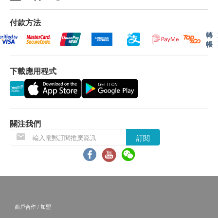
簽署者的身份證明文件副本，經核實無誤後可提供
付款方法
服務。
轉
帳
B.16歳至未滿18歲者：
預先取同意書並由家長或監護人簽署妥當，可接受
下載應用程式
客人自行到中心，出示已簽署的同意書及簽署者的
身份證明文件副本核實無誤後可提供服務。
一般身體檢查計劃有效期為12個月，客戶必須於
關注我們
12個月內(由確認付款日期起計)接受有關檢查，客
戶需提前1個月預約相關檢查，逾期作廢。
訂閱
所有疫苗都必須經過評估才可注射，如有需要，醫生
亦會在場解答問題及提供協助。如醫生認為不適合注
射疫苗，將取消此計劃的服務，全數費用退回。
疫苗注射均由註冊醫生/醫護人員負責注射程序及此服
商戶合作 / 加盟
務只適用於佐敦檢驗中心 (辦公時間 : 星期一, 三及 六