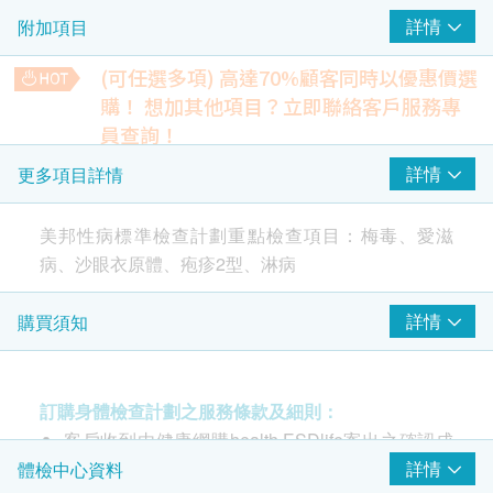
詳情
附加項目
梅毒螺旋菌體血球凝集試驗
(可任選多項) 高達70%顧客同時以優惠價選
愛滋病 HIV
重點項目
購！
想加其他項目？立即聯絡客戶服務專
愛滋病病毒抗體一及二
員查詢！
愛滋病病毒P24抗原
柏氏子宮頸液基薄片檢查
詳情
更多項目詳情
除可檢查子宮頸癌前期病變外，亦可知是否有其他婦科隱患
(只限有性經驗女性)
2
基本項目
美邦性病標準檢查計劃重點檢查項目：梅毒、愛滋
34% off
410.0
病、沙眼衣原體、疱疹2型、淋病
HK$
淋病檢測
HK$620
淋球菌抗原
4合1心血管疾病伸延檢查
詳情
購買須知
檢查能反映患多種心血管疾病的可能性、預測中風危險及血凝
固問題
衣原體檢測
64% off
沙眼衣原體抗原
訂購身體檢查計劃之服務條款及細則：
600.0
HK$
HK$1,670
客戶收到由健康網購health.ESDlife寄出之確認成
性病檢查
功付款電郵後，美邦醫學體檢中心將於隨後1-2個
詳情
體檢中心資料
癌症指標測試組合A
包括肝癌指標、胰臟癌指標、胃腫瘤指標、鼻咽癌腫瘤指標