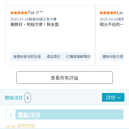
Tse J***
Liu J*
2025-07-16
朗豪坊辦公室大樓
2025-03-26
南豐中
服務好，地點方便！夠全面
相当不错的一次
身體檢查項目全面
禮品吸引
訂購客服解釋詳盡
體檢地點方便
查看所有評論
詳情
體檢項目
8
1
重點項目
梅毒
重點項目