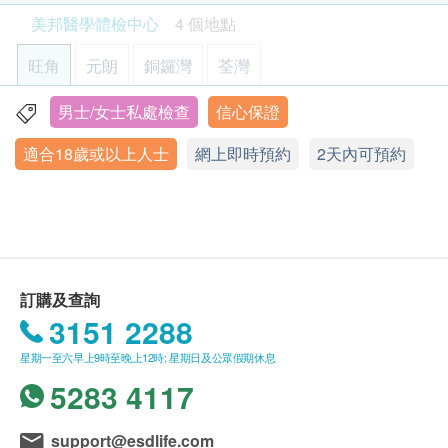
工作天的辦公時間內，致電客戶預約身體檢查的時
單純疱疹病毒II型抗體測試
990.0
HK$
美邦醫學體檢中心
4 個地點
間及地點。客戶亦可致電查詢或在訂單確認後1個
報告
工作天致電該中心預約 (電話：2369 0680)。
旺角
元朗
銅鑼灣
荃灣
空腹血糖及血脂常規化驗
購買計劃後可安排由健康網購health.ESDlife發出
2 -3個工作天電郵報告
檢測空腹情況下血糖中的葡萄糖含量及血液裡脂肪含量
450.0
的正式收據，並於7-14個工作天後寄出。客戶可於
醫護人員(註冊西醫或註冊護士等)講解報告
HK$
男士/女士私處檢查
信心保證
旺角亞皆老街8號朗豪坊辦公室大樓11樓
購買時提出收據要求，或經以下方法聯絡客戶服務
適合18歲或以上人士
網上即時預約
2天內可預約
顯示地圖
員: 電郵 (
support@esdlife.com
) 或電話 (3151
2288)。
星期一至六︰9:00a.m. – 1:00p.m.; 2:00p.m. – 6:00p.m.
健康檢查計劃只適用於10歲或以上之人士
星期日及公眾假期︰休息
熱線電話：(852) 2369 0680
未成年客人體檢指引 (10歲至18歳以下人士)
A. 10歳至未滿16歲者：
(1) 有家長或監護人陪同者
訂購及查詢
在中心即場簽署同意書，並出示身份證明文件，經
3151 2288
核實無誤後可提供服務。
星期一至六早上9時至晚上12時; 星期日及公眾假期休息
5283 4117
(2) 沒有家長或監護人陪同者
預先取同意書並由家長或監護人簽署妥當，客人可
support@esdlife.com
由其他成年人陪同到中心，出示已簽署的同意書及