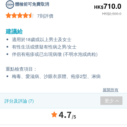
體檢前可免費取消
710.0
HK$
HK$2,500.0
7則評價
建議給
適用於18歲或以上男士及女士
有性生活或懷疑有性病之男/女士
伴侶有疱疹或已出現病徵 (不明水泡或肉粒)
重點檢查項目：
梅毒、愛滋病、沙眼衣原體、疱疹2型、淋病
展開所有
更少
評分及評論 (7)
4.7
/5