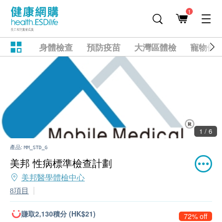
1
身體檢查
預防疫苗
大灣區體檢
寵物健
1 / 6
產品:
MM_STD_G
美邦 性病標準檢查計劃
美邦醫學體檢中心
8項目
賺取2,130積分 (HK$21)
72% off