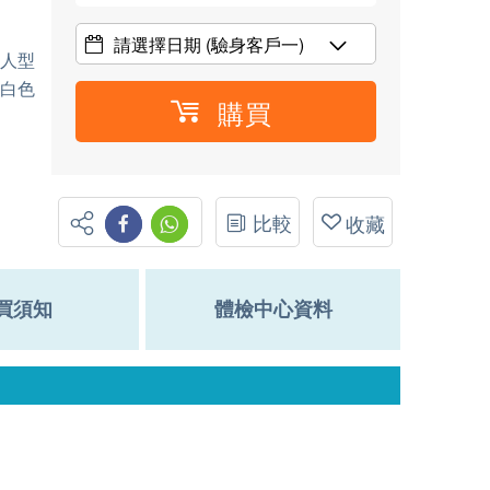
請選擇日期
(驗身客戶一)
、人型
、白色
購買
比較
收藏
買須知
體檢中心資料