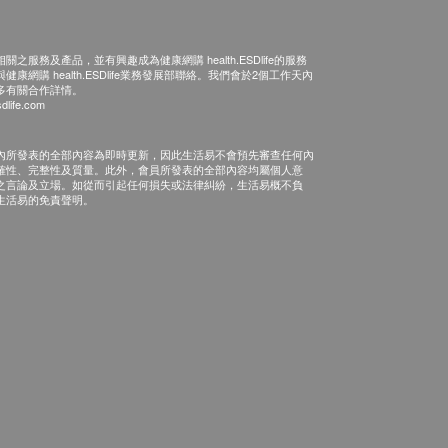
之服務及產品，並有興趣成為健康網購 health.ESDlife的服務
康網購 health.ESDlife業務發展部聯絡。我們會於2個工作天內
多有關合作詳情。
dlife.com
內所發表的全部內容為即時更新，因此生活易不會預先審查任何內
確性、完整性及質量。此外，會員所發表的全部內容均屬個人意
之言論及立場。如從而引起任何損失或法律糾紛，生活易概不負
生活易的免責聲明。