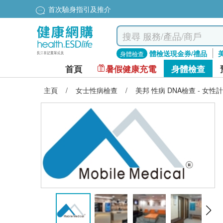
首次驗身指引及推介
體檢送現金券/禮品
身體檢查
首頁
暑假健康充電
身體檢查
主頁
/
女士性病檢查
/
美邦 性病 DNA檢查 - 女性計