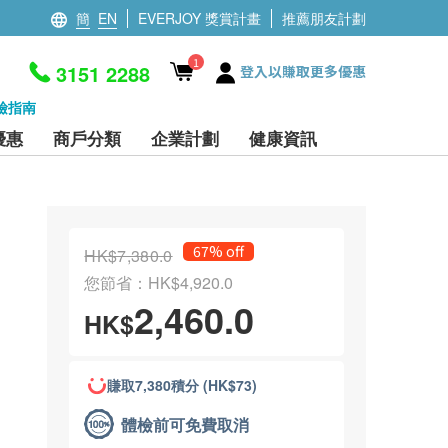
簡
EN
EVERJOY 獎賞計畫
推薦朋友計劃
1
3151 2288
登入以賺取更多優惠
檢指南
優惠
商戶分類
企業計劃
健康資訊
67% off
HK$7,380.0
您節省：HK$4,920.0
2,460.0
HK$
賺取7,380積分 (HK$73)
體檢前可免費取消