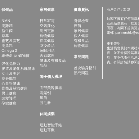
保健品
家居健康
健康資訊
商戶合作 / 加盟
如閣下擁有任何健康相關
NMN
日常家電
身體檢查
及產品供應商，歡迎與健
滴雞精
空氣淨化
疫苗
回覆，為閣下提供更
益生菌
廚房電器
家居健康
電郵:
partnership@es
蟲草
寵物健康
個人健康
靈芝及雲芝
長者健康
有機食品
重要聲明：
滴魚精
防疫產品
寵物健康
生活易會員於本網站
Omega 3
睡眠用品
容，並不會保證其準
維他命 及 礦物質
害蟲處理
常見問題
見，並不代表生活易
健康及有機食品
責。有關詳情請參閱
強化免疫力
飲品
首次驗身指引
腸道及消化系統健康
熱門問題
女士及美容
電子個人護理
瘦身纖體
心血管健康
面部美容儀器
骨骼及關節健康
電鬚刨
男士健康
風筒
頭髮護理
脫毛器
孕婦健康
休閑娛樂
運動智能手錶
運動耳機