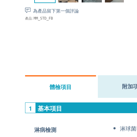
為產品留下第一個評論
產品:
MM_STD_FB
附加
體檢項目
1
基本項目
淋球菌
淋病檢測