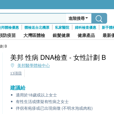
進階搜尋
美邦體檢優惠
體檢送台北機票
私家醫院
婦科檢查優惠
新手體
預防疫苗
大灣區體檢
銀髮健康
健康產品
最新
劃 B
美邦 性病 DNA檢查 - 女性計劃 B
美邦醫學體檢中心
13項目
建議給
適用於18歲或以上女士
有性生活或懷疑有性病之女士
伴侶有疱疹或已出現病徵 (不明水泡或肉粒)