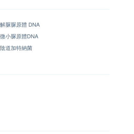
解脲脲原體 DNA
微小脲原體DNA
陰道加特納菌