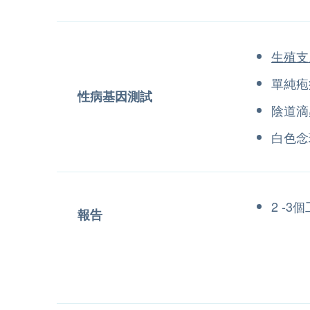
生殖支
單純疱
性病基因測試
陰道滴
白色念
2 -
報告