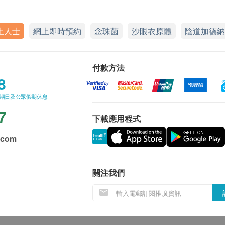
上人士
網上即時預約
念珠菌
沙眼衣原體
陰道加德納
付款方法
8
星期日及公眾假期休息
7
下載應用程式
.com
關注我們