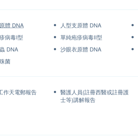
原體 DNA
人型支原體 DNA
疹病毒I型
單純疱疹病毒II型
蟲 DNA
沙眼衣原體 DNA
珠菌
3個工作天電郵報告
醫護人員(註冊西醫或註冊護
士等)講解報告