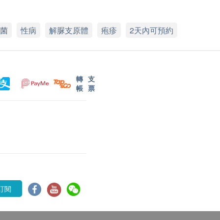
菌
性病
解脲支原體
疱疹
2天內可預約
轉
支
帳
票
訂閱