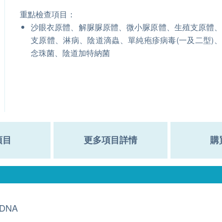
重點檢查項目：
沙眼衣原體、解脲脲原體、微小脲原體、生殖支原體
支原體、淋病、陰道滴蟲、單純疱疹病毒(一及二型)
念珠菌、陰道加特納菌
項目
更多項目詳情
購
DNA