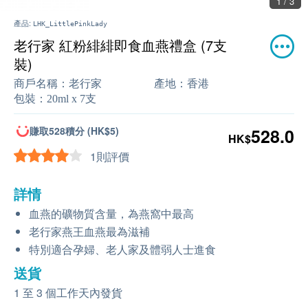
2 / 3
產品:
LHK_LittlePinkLady
老行家 紅粉緋緋即食血燕禮盒 (7支
裝)
商戶名稱：
老行家
產地：
香港
包裝：
20ml x 7支
賺取528積分 (HK$5)
528.0
HK$
1則評價
詳情
血燕的礦物質含量，為燕窩中最高
老行家燕王血燕最為滋補
特別適合孕婦、老人家及體弱人士進食
送貨
1 至 3 個工作天內發貨