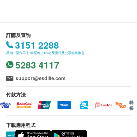
增強抵抗力
供。
如有任何爭議，Lo Hong Ka (Hong Kong) Limited
血燕的礦物質含量，為燕窩中最高，加上產量稀少，
及 健康網購health.ESDlife保留最終決議權。
被稱為最有價值的燕窩。老行家燕王血燕最為滋補，
訂購及查詢
特別適合孕婦、老人家及體弱人士進食。
送貨條款：
3151 2288
購買產品總額滿HK$500，即可享本地免費送貨服
服用方法
星期一至六早上9時至晚上12時; 星期日及公眾假期休息
務。賬單總額未滿HK$500需附加HK$50運費。
每日一樽，即開即食，持續給每寸肌膚及身體充分滋
5283 4117
我們將於確定訂單後1-3個工作天內安排發貨。
養
不排除運送時間會因節日而有所影響。當八號烈風
訊號懸掛或黑色暴雨警告生效時，送貨服務時間將
support@esdlife.com
成份
會延遲。
頂級血燕、純水、冰糖
所有訂單須視乎相關貨品的供應情況再作最後確
付款方法
認。倘若健康網購health.ESDlife未能提供任何訂
轉
帳
儲存方法
單上的貨品，健康網購health.ESDlife有權拒絕接
請存於陰涼乾爽處，避免陽光直接照射；開蓋後請即
受該訂單，並且會於送貨前透過電話或電郵通知顧
食用。
下載應用程式
客再作安排。