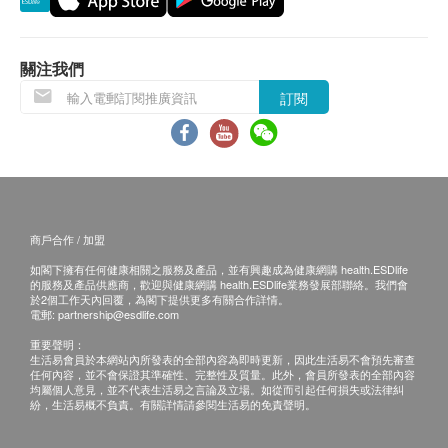
退換條款：
當顧客收取已訂購之貨品時，有責任檢查貨品是否
有損毀情況，一經確認簽收，恕不接受退換。
關注我們
退換產品必須包裝完整，如退換之產品有任何殘缺
訂閱
或過期退回，供應商有權不受理。
如有其他損壞或遺漏查詢，顧客必須保留有效收據
正本，並於送貨後3個工作天內按下列方式聯絡 Lo
Hong Ka (Hong Kong) Limited 客戶服務部跟進。
電郵: support@lohongka.com.hk
商戶合作 / 加盟
如閣下擁有任何健康相關之服務及產品，並有興趣成為健康網購 health.ESDlife
的服務及產品供應商，歡迎與健康網購 health.ESDlife業務發展部聯絡。我們會
於2個工作天內回覆，為閣下提供更多有關合作詳情。
電郵:
partnership@esdlife.com
重要聲明：
生活易會員於本網站內所發表的全部內容為即時更新，因此生活易不會預先審查
任何內容，並不會保證其準確性、完整性及質量。此外，會員所發表的全部內容
均屬個人意見，並不代表生活易之言論及立場。如從而引起任何損失或法律糾
紛，生活易概不負責。有關詳情請參閱生活易的免責聲明。