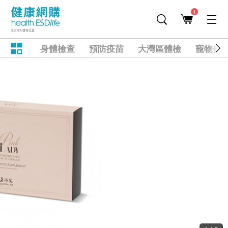
1
身體檢查
預防疫苗
大灣區體檢
寵物健