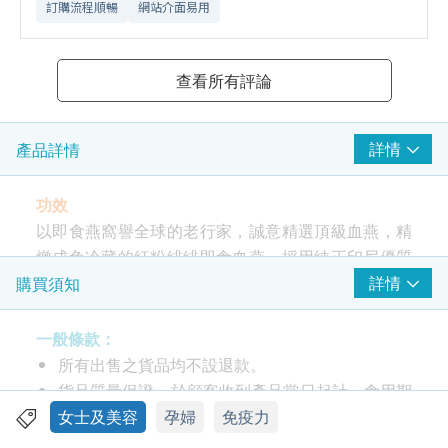
訂購流程順暢
網站介面易用
查看所有評論
詳情
產品詳情
功效
以即食燕窩譽全球的老行家，誠意精選頂級血燕，精
燉成免冷藏的紅粉緋緋即食血燕，採用純正印尼優質
燕窩，百分百真材實料，健康天然零添加，即開即
詳情
購買須知
食，方便簡易，含有豐富的表皮生長因子、細胞分裂
元素、唾液酸、膠原蛋白等，有助：
一般條款：
所有出售之貨品均不設退款。
養顏抗衰老
貨品質量保證，於顧客收到產品當日起計，食用期
提高記憶力
應最少有12個月或以上。
女士及美容
孕婦
免疫力
潤肺補元氣
此產品由 Lo Hong Ka (Hong Kong) Limited 提