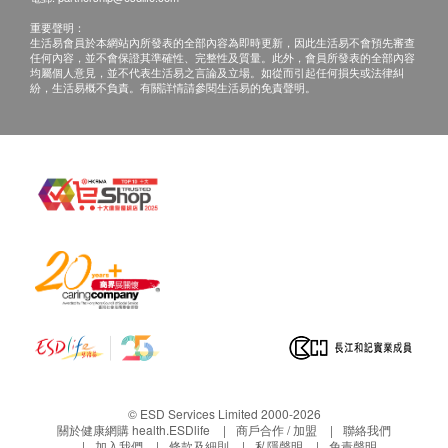
Q: 基因檢測準確嗎?
重要聲明：
A: 基因檢測技術上是非常複雜的，準確度有保證的檢
生活易會員於本網站內所發表的全部內容為即時更新，因此生活易不會預先審查
任何內容，並不會保證其準確性、完整性及質量。此外，會員所發表的全部內容
測，可於美國 FDA, CLIA 及德國 DAkkS 認證的檢測
均屬個人意見，並不代表生活易之言論及立場。如從而引起任何損失或法律糾
中心進行。
紛，生活易概不負責。有關詳情請參閱生活易的免責聲明。
Q: 為何基因測試比一般的化驗昂貴呢?
A: 為確保高標準的精確度，基因檢測中心的操作環境
是受到嚴謹監控的，封密式的全自動檢測程序，以及
所有儀器及試劑都是特別設計的。與此同時，遺傳學
專家的分析，及利用最先進的基因資料庫作對比，都
大大提昇了檢測報告的應用價值。
© ESD Services Limited 2000-2026
關於健康網購 health.ESDlife
商戶合作 / 加盟
聯絡我們
加入我們
條款及細則
私隱聲明
免責聲明