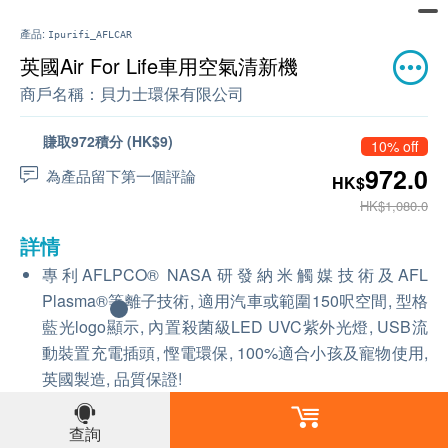
產品:
Ipurifi_AFLCAR
英國Air For Life車用空氣清新機
商戶名稱：
貝力士環保有限公司
賺取972積分 (HK$9)
10% off
972.0
為產品留下第一個評論
HK$
HK$1,080.0
詳情
專利AFLPCO® NASA研發納米觸媒技術及AFL
Plasma®等離子技術, 適用汽車或範圍150呎空間, 型格
藍光logo顯示, 內置殺菌級LED UVC紫外光燈, USB流
動裝置充電插頭, 慳電環保, 100%適合小孩及寵物使用,
英國製造, 品質保證!
送貨
查詢
6 至 7 個工作天內發貨