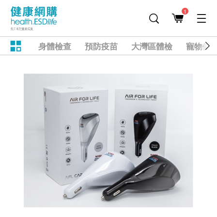
1
身體檢查
預防疫苗
大灣區體檢
寵物健