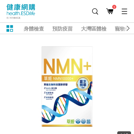
1
身體檢查
預防疫苗
大灣區體檢
寵物健