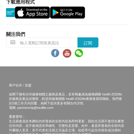
下載應用程式
DNA、激活細胞年輕化、全面提高身體內部機能，達
到延緩、改善及防止衰老。
草姬 NMN10000+ 採用專利破壁技術製造，破壁率高
關注我們
達98%，有效消除孢子壁之雜質，草姬
訂閱
NMN10000+成功保存靈芝孢子內活性成分，啟動細
胞抗氧屏障，守護身體年輕化，與NMN全方位發揮抗
衰老協同效應，令延緩衰老機制更全面、更極致。
適合人士
逆齡抗衰老人群
商戶合作 / 加盟
免疫力不足人群
如閣下擁有任何健康相關之服務及產品，並有興趣成為健康網購 health.ESDlife
調理身體機能人群
的服務及產品供應商，歡迎與健康網購 health.ESDlife業務發展部聯絡。我們會
於2個工作天內回覆，為閣下提供更多有關合作詳情。
改善血管疾病人群
電郵:
partnership@esdlife.com
高壓工作熬夜人群
重要聲明：
生活易會員於本網站內所發表的全部內容為即時更新，因此生活易不會預先審查
睡眠質素差人群
任何內容，並不會保證其準確性、完整性及質量。此外，會員所發表的全部內容
均屬個人意見，並不代表生活易之言論及立場。如從而引起任何損失或法律糾