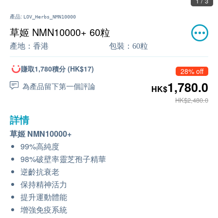
1 / 3
產品:
LOV_Herbs_NMN10000
草姬 NMN10000+ 60粒
產地：
香港
包裝：
60粒
賺取1,780積分 (HK$17)
28% off
1,780.0
為產品留下第一個評論
HK$
HK$2,480.0
詳情
草姬 NMN10000+
99%高純度
98%破壁率靈芝孢子精華
逆齡抗衰老
保持精神活力
提升運動體能
增強免疫系統