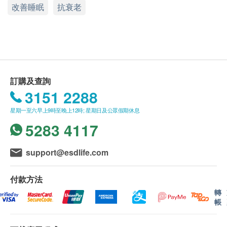
改善睡眠
抗衰老
包裝
60粒
功效
草姬 NMN10000+結合NMN及靈芝孢子精華．雙重抗
訂購及查詢
衰老長壽科研。
3151 2288
星期一至六早上9時至晚上12時; 星期日及公眾假期休息
草姬 NMN10000+ 經草姬生物科技團隊專業研發，結
5283 4117
合99%高純度、高含量、高穩定性、快吸收NMN和
98%破壁率靈芝孢子精華，直接提高體內NAD+水
support@esdlife.com
平，從而修復受損DNA、激活細胞年輕化，啟動細胞
抗氧屏障，守護身體年輕化，全面提高身體機能，令
付款方法
延緩衰老機制更全面、更極致。
轉
帳
NMN為健康因子NAD+的前體物質，負責修復細胞，
補充NMN直接提高體內NAD+水平，從而修復受損