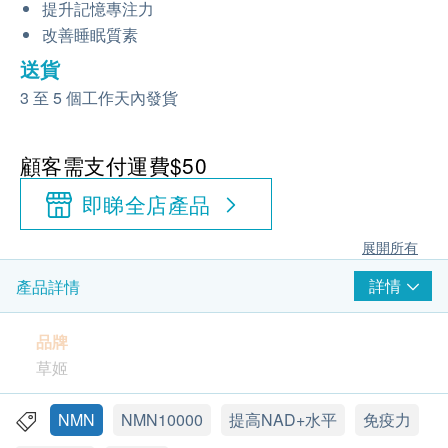
提升記憶專注力
改善睡眠質素
送貨
3 至 5 個工作天內發貨
顧客需支付運費$50
即睇全店產品
展開所有
詳情
產品詳情
品牌
草姬
產地
NMN
NMN10000
提高NAD+水平
免疫力
香港