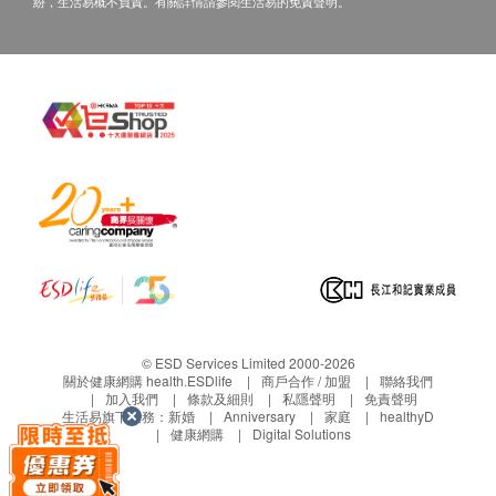
紛，生活易概不負責。有關詳情請參閱生活易的免責聲明。
服用方法
每日1次，每次1-2粒
建議早上/下午服用，避免晚上服用
成份
β-煙醯胺單核苷酸、靈芝孢子、靈芝子實體、食用明
膠囊、色素(E171)
注意事項
不適合孕婦使用，長期病患及對配方敏感者，請諮
詢醫生意見。
以上產品為日常生活保健食品而非醫藥用品，無醫
療功效。 以上產品沒有根據《藥劑業及毒藥條
© ESD Services Limited 2000-2026
關於健康網購 health.ESDlife
商戶合作 / 加盟
聯絡我們
例》或《中醫藥條例》註冊。 為此以上產品作出
加入我們
條款及細則
私隱聲明
免責聲明
的任何聲稱亦沒有為進行該等註冊而接受評
生活易旗下業務：
新婚
Anniversary
家庭
healthyD
健康網購
Digital Solutions
核。 此以上產品並不供作診斷、治療或預防任何
疾病之用。本品安全、無副作用