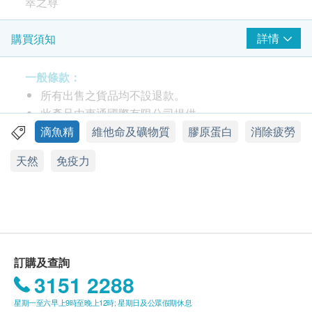
萃之尊
包裝
詳情
購買須知
每盒6包，每包50毫升
一般條款：
功效
所有出售之貨品均不設退款。
高營養價值的虱目魚萃飲，優質蛋白質能迅速修復
此產品由惠通國際有限公司提供。
身體細胞，提高免疫力；小分子容易吸收，促進新
如有任何爭議，惠通國際有限公司及健康網購
滴魚精
維他命及礦物質
膠原蛋白
消除疲勞
陳代謝。
Health.ESDlife 保留最終決議權。
天然
免疫力
採用獨特先進萃取技術，保留魚的鮮美而不帶腥
味，留給您充份的營養精華。豐富營養素，純度
送貨條款：
100%無腥味！產品經高溫殺菌，絕無含防腐劑，
購買萃之尊產品總額滿HK$300，即可享本地免費
可常溫保存，無需冷凍、冷藏。零藥物殘留、零膽
送貨服務。賬單總額未滿HK$300需附加HK$30運
固醇、富含菸鹼素及豐富的水解胺基酸。
費。
増強免疫力，幫助恢復體力，幫助上奶，適合產前
我們將於確定訂單後3個工作天內安排發貨。
訂購及查詢
產後飲用，可以給一歲以上兒童飲用，也適合中老
不排除運送時間會因節日而有所影響。當八號烈風
3151 2288
年人減慢肌肉流失。
訊號懸掛或黑色暴雨警告生效時，送貨服務時間將
星期一至六早上9時至晚上12時; 星期日及公眾假期休息
虱目魚肉不但味道鮮美，且營養價值高。含有豐富