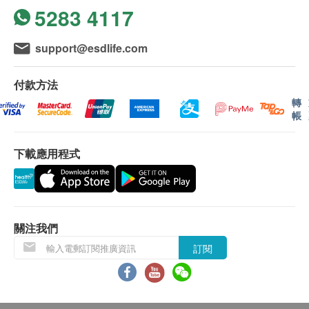
會延遲。
5283 4117
的蛋白質及人體必需胺基酸，魚肉中的蛋白質約有
所有訂單須視乎相關貨品的供應情況再作最後確
87-98%可完全被人體所吸收利用，比起禽畜類的
認。倘若生活易未能提供任何訂單上的貨品，生活
support@esdlife.com
肉品更易為人體消化吸收，對正在成長發育的小孩
易有權拒絕接受該訂單，並且會於送貨前透過電話
或術後恢復期的病患，是補充蛋白質很好的來源。
或電郵通知顧客再作安排。
付款方法
可幫助牙齒骨骼正常發育，調節生理機能。
轉
滋補強身、增強體力。
保用：
帳
養顏美容、幫助入睡。
貨品質量保證，於顧客收到產品當日起計，食用期
營養補給、健康維持、延年益壽。
應最少有9個月或以上。
下載應用程式
產前產後或病後之補養。
促進新陳代謝、減少疲勞感。
退換條款：
製作工廠有ISO及食品安全HACCP認證，過程中
當顧客收取已訂購之貨品時，有責任檢查貨品是否
不加任何水份地萃取每一滴虱目魚的精華，再過濾
有損毀情況，一經確認簽收，恕不接受退換。
關注我們
油脂以達到零脂肪及零膽固醇，然後經由日本原裝
退換產品必須包裝完整，如退換之產品有任何殘缺
進口自動化充填包裝，包裝物料採用不含塑化劑及
訂閱
或過期退回，供應商有權不受理。
重金屬積層袋。充填後經高溫殺菌，可於常溫保
如有其他損壞或遺漏查詢，顧客必須保留有效收據
存，保證不含防腐劑，安心服用，對身體零負擔，
正本，並於送貨後3個工作天內按下列方式聯絡 惠
可以把營養完整吸收。產品通過國際檢測公司SGS
通國際有限公司客戶服務部跟進。