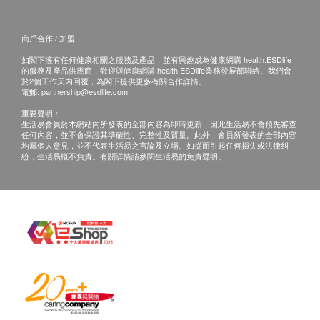
認證品質。
電郵: wisechannel.intl@gmail.com
查詢熱線: 6591 7028
商戶合作 / 加盟
適合人士
如閣下擁有任何健康相關之服務及產品，並有興趣成為健康網購 health.ESDlife
孕媽咪（產前、坐月、母乳餵哺）、手術或病後調
的服務及產品供應商，歡迎與健康網購 health.ESDlife業務發展部聯絡。我們會
於2個工作天內回覆，為閣下提供更多有關合作詳情。
理、老人家或身體虛弱、兒童偏食、養顏保健。
電郵:
partnership@esdlife.com
* 六個月以下或嬰幼兒，不建議使用；六個月以上～
重要聲明：
三歲以下兒童，可混入食物中食用；三歲以上兒童，
生活易會員於本網站內所發表的全部內容為即時更新，因此生活易不會預先審查
任何內容，並不會保證其準確性、完整性及質量。此外，會員所發表的全部內容
可直接飲用（每日不超過60毫升）；痛風、高血壓、
均屬個人意見，並不代表生活易之言論及立場。如從而引起任何損失或法律糾
紛，生活易概不負責。有關詳情請參閱生活易的免責聲明。
腎臟病患及幼兒飲用前請先諮詢醫生
服用方法
簡單連包裝袋放入熱水溫熱3分鐘後撕開倒入小碗
中直接飲用。
成份
虱目魚