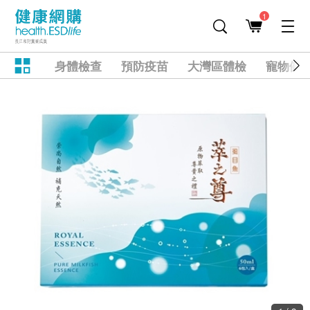
1
身體檢查
預防疫苗
大灣區體檢
寵物健