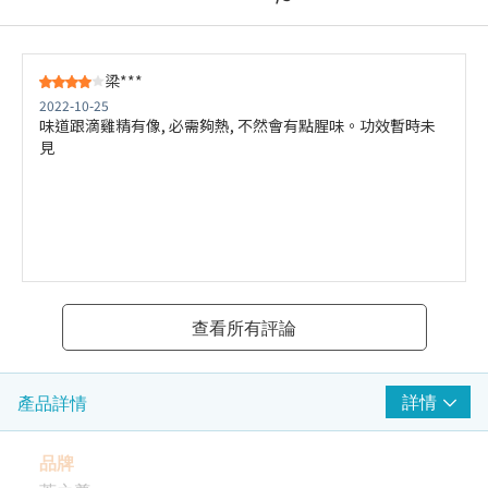
梁***
2022-10-25
味道跟滴雞精有像, 必需夠熱, 不然會有點腥味。功效暫時未
見
查看所有評論
詳情
產品詳情
品牌