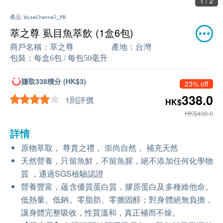
1 / 2
產品:
WiseChannel_PB
萃之尊 虱目魚萃飲 (1盒6包)
商戶名稱：
萃之尊
產地：
台灣
包裝：
每盒6包 / 每包50毫升
賺取338積分 (HK$3)
23% off
338.0
1則評價
HK$
HK$438.0
詳情
原物萃取， 尊貴之禮， 崇尚自然， 補充天然
天然營養，只留魚鮮，不留魚腥，絕不添加任何化學物
質 ，通過SGS檢驗認證
營養豐富，蘊含優質蛋白質，膠原蛋白及多種維他命。
低熱量、低鈉。零脂肪、零膽固醇；對身體絕無負擔，
讓身體完整吸收，性質溫和，真正補而不燥。