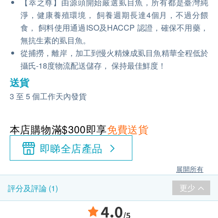
【萃之尊】由源頭開始嚴選虱目魚，所有都是臺灣純
淨，健康養殖環境， 飼養週期長達4個月，不過分餵
食， 飼料使用通過ISO及HACCP 認證，確保不用藥，
無抗生素的虱目魚。
從捕撈，離岸，加工到慢火精煉成虱目魚精華全程低於
攝氏-18度物流配送儲存， 保持最佳鮮度！
送貨
3 至 5 個工作天內發貨
本店購物滿$300即享
免費送貨
即睇全店產品
展開所有
更少
評分及評論 (1)
4.0
/5