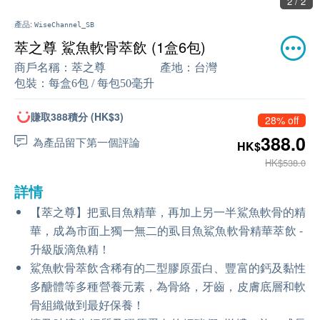
2 / 2
產品:
WiseChannel_SB
萃之尊 鯊魚軟骨萃飲 (1盒6包)
商戶名稱：
萃之尊
產地：
台灣
包裝：
每盒6包 / 每包50毫升
賺取388積分 (HK$3)
28% off
388.0
為產品留下第一個評論
HK$
HK$538.0
詳情
【萃之尊】把虱目魚精華，再加上另一半鯊魚軟骨的精
華，成為市面上獨一無二的虱目魚鯊魚軟骨精華萃飲 -
升級版滴魚精！
鯊魚軟骨萃飲含稀有的二型膠原蛋白、豐富的鈣及黏性
多醣體等多種營養元素，為骨絡，牙齒，皮膚底層和軟
骨組織做到最好保養！