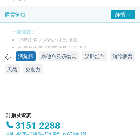
包裝
詳情
購買須知
每盒6包，每包50毫升
一般條款：
功效
所有出售之貨品均不設退款。
鯊魚軟骨富含高單位膠原蛋白，鈣質吸收改善，加
此產品由惠通國際有限公司提供。
速軟骨再生，強化結綈組織改善新陳代謝。
如有任何爭議，惠通國際有限公司及健康網購
滴魚精
維他命及礦物質
膠原蛋白
消除疲勞
鯊魚軟骨富含：活性蛋白、軟骨素硫酸鹽、葡萄糖
Health.ESDlife 保留最終決議權。
天然
免疫力
胺聚醣、鈣及骨膠原。具有養顏美容功能，可強化
結締組織，促進新陳代謝，斷絕異細胞養分輸送，
送貨條款：
防止血管壞物積聚保持血管柔軟。
購買萃之尊產品總額滿HK$300，即可享本地免費
滴虱目魚+鯊魚軟骨有助迅速補充膠原蛋白， 減低
送貨服務。賬單總額未滿HK$300需附加HK$30運
妊娠紋， 稀有二型膠原蛋白 幫助加厚子宮內壁膠
費。
原，幫助修復子宮， 補鈣，適合孕前備孕或產前
我們將於確定訂單後3個工作天內安排發貨。
訂購及查詢
飲用，也適合中老年補充關節軟組織。
不排除運送時間會因節日而有所影響。當八號烈風
3151 2288
豐富鈣質可維持骨骼及牙齒的健康，改善鈣質吸收
訊號懸掛或黑色暴雨警告生效時，送貨服務時間將
星期一至六早上9時至晚上12時; 星期日及公眾假期休息
力，鞏固骨質密度；其中軟骨素，可加速軟骨再
會延遲。