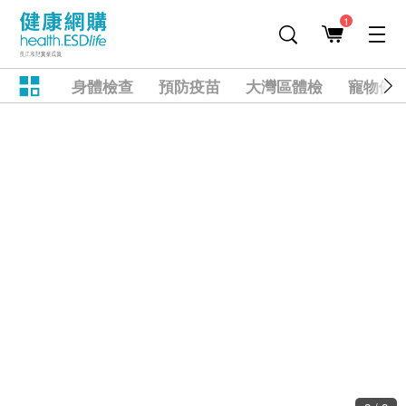
1
身體檢查
預防疫苗
大灣區體檢
寵物健