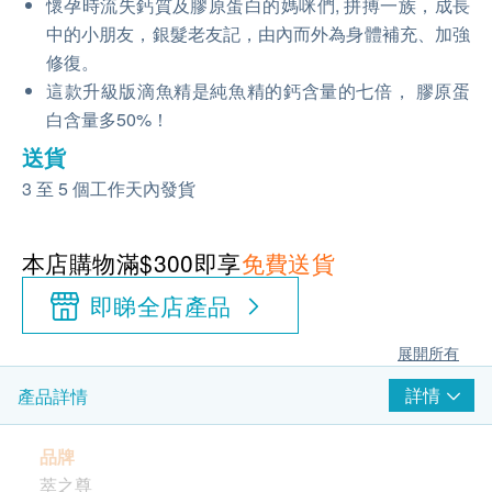
懷孕時流失鈣質及膠原蛋白的媽咪們, 拼搏一族，成長
中的小朋友，銀髮老友記，由內而外為身體補充、加強
修復。
這款升級版滴魚精是純魚精的鈣含量的七倍， 膠原蛋
白含量多50%！
送貨
3 至 5 個工作天內發貨
本店購物滿$300即享
免費送貨
即睇全店產品
展開所有
詳情
產品詳情
品牌
萃之尊