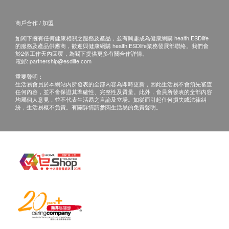
簡單連包裝袋放入熱水溫熱3分鐘後撕開倒入小碗
電郵: wisechannel.intl@gmail.com
中直接飲用。
查詢熱線: 6591 7028
商戶合作 / 加盟
如閣下擁有任何健康相關之服務及產品，並有興趣成為健康網購 health.ESDlife
成份
的服務及產品供應商，歡迎與健康網購 health.ESDlife業務發展部聯絡。我們會
於2個工作天內回覆，為閣下提供更多有關合作詳情。
虱目魚，鯊魚軟骨
電郵:
partnership@esdlife.com
重要聲明：
保存
生活易會員於本網站內所發表的全部內容為即時更新，因此生活易不會預先審查
任何內容，並不會保證其準確性、完整性及質量。此外，會員所發表的全部內容
請於收到貨品後存放於陰涼乾燥地方即可，並避免
均屬個人意見，並不代表生活易之言論及立場。如從而引起任何損失或法律糾
紛，生活易概不負責。有關詳情請參閱生活易的免責聲明。
陽光曝曬以保持最佳品質。