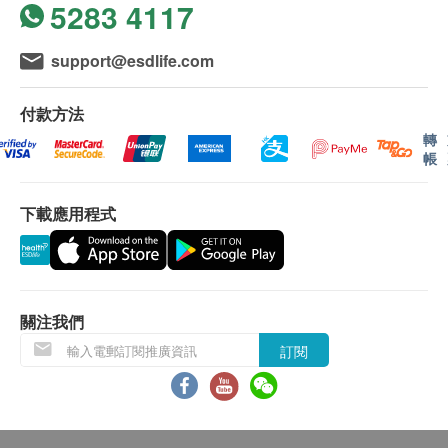
5283 4117
生，幫助舒適行走，維持身體靈活順暢。
所有訂單須視乎相關貨品的供應情況再作最後確
鯊魚軟體萃飲含有二型膠原蛋白、黏性多醣體等多
認。倘若生活易未能提供任何訂單上的貨品，生活
support@esdlife.com
種營養元素，為身體靈活關鍵做到最好保養！適合
易有權拒絕接受該訂單，並且會於送貨前透過電話
銀髮族群、久站上班族、懷孕時流失鈣質的媽媽或
或電郵通知顧客再作安排。
付款方法
過度運動造成身體耗損的族群飲用！
轉
提高身體行動靈活度，由內而外為身體補充、加強
保用：
帳
保護力。
貨品質量保證，於顧客收到產品當日起計，食用期
應最少有9個月或以上。
下載應用程式
適合人士
孕媽咪（產前、坐月、母乳餵哺）、手術或病後調
退換條款：
理、老人家或身體虛弱、兒童偏食、養顏保健。
當顧客收取已訂購之貨品時，有責任檢查貨品是否
* 六個月以下或嬰幼兒，不建議使用；六個月以上～
有損毀情況，一經確認簽收，恕不接受退換。
關注我們
三歲以下兒童，可混入食物中食用；三歲以上兒童，
退換產品必須包裝完整，如退換之產品有任何殘缺
可直接飲用（每日不超過60毫升）；痛風、高血壓、
訂閱
或過期退回，供應商有權不受理。
腎臟病患及幼兒飲用前請先諮詢醫生
如有其他損壞或遺漏查詢，顧客必須保留有效收據
正本，並於送貨後3個工作天內按下列方式聯絡 惠
服用方法
通國際有限公司客戶服務部跟進。