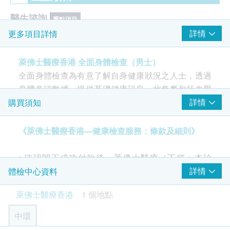
醫生諮詢
重點項目
詳情
更多項目詳情
全科醫生會診(兩次) - 首次檢查及複診
癌症指標
萊佛士醫療香港 全面身體檢查（男士）
重點項目
全面身體檢查為有意了解自身健康狀況之人士，透過
前列腺癌抗原
身體各項數據，提供基礎健康訊息。此套餐包括血壓
心臟檢查
測量、膽固醇水平檢查、基本肝功能檢驗、血糖篩檢
詳情
購買須知
重點項目
等，適合希望監測一般健康狀況，提供全面身體數據
靜態心電圖
以引導保持健康的生活方式。
《萊佛士醫療香港—健康檢查服務：條款及細則》
X光
重點項目
• 確認閣下成功付款後，萊佛士醫療（下稱：本診
泌尿系統 X光
所）將於3個工作天內，致電閣下確認體檢日子及時
詳情
體檢中心資料
間。
萊佛士醫療香港
1 個地點
2
基本項目
• 閣下須於預約當天向本診所職員出示身份證及訂購
確認信或電郵。
中環
基本健康評估
• 閣下須於確認付款日期起計6 個月內進行及完成首次