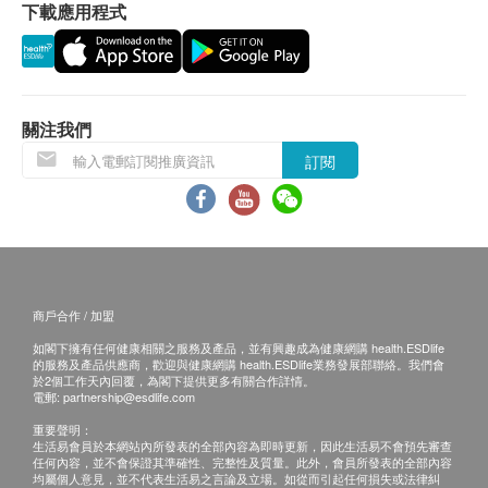
合進行體檢項目，本診所將收取一次醫生會診費用
下載應用程式
谷丙轉氨酵素
（港幣$300），並退還其餘已繳費用。
谷草轉氨酵素
• 成功付款後，已訂購之體檢計劃不設更改，轉讓及
丙種谷氨基轉移酵素
／或退款（除上述經醫生諮詢後不宜進行體檢者）。
腎功能
• 健康檢查服務並非作為醫療診斷或治療用途。
關注我們
訂閱
肌酸酐
《萊佛士醫療香港—疫苗注射服務：條款及細則》
血尿素
血液檢查
• 確認閣下成功付款後，萊佛士醫療（下稱：本診
所）將於3個工作天內，致電閣下確認注射疫苗日子
嗜鹼性白血球
及時間。
嗜酸性白血球
商戶合作 / 加盟
• 閣下須於預約當天向本診所職員出示身份證及訂購
血色素
確認信或電郵。
如閣下擁有任何健康相關之服務及產品，並有興趣成為健康網購 health.ESDlife
紅血球平均血紅素
的服務及產品供應商，歡迎與健康網購 health.ESDlife業務發展部聯絡。我們會
• 閣下須由確認付款日期起計6月內進行及完成首針注
於2個工作天內回覆，為閣下提供更多有關合作詳情。
紅血球平均血紅素濃度
電郵:
partnership@esdlife.com
射，逾期作廢。
單核白血球
重要聲明：
• 疫苗供應及其藥廠品牌按實際情況而定，本診所保
嗜中性白血球
生活易會員於本網站內所發表的全部內容為即時更新，因此生活易不會預先審查
留最後決定權。
任何內容，並不會保證其準確性、完整性及質量。此外，會員所發表的全部內容
紅血球壓積量
均屬個人意見，並不代表生活易之言論及立場。如從而引起任何損失或法律糾