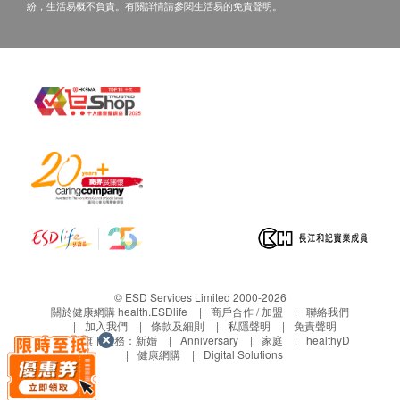
• 所列出之疫苗服務費用已包括首次注射前的醫生會
紛，生活易概不負責。有關詳情請參閱生活易的免責聲明。
血小板數目
診，為閣下進行與疫苗相關之簡單諮詢，如經醫生判
紅血球計數
斷並不適合接種有關疫苗，本診所將收取一次醫生會
紅血球分佈寬度
診費用（港幣$300），並退還其餘已繳費用。
白血球
• 成功付款後，已訂購之疫苗服務費用不設更改，轉
紅血球平均體積
讓及／或退款（除上述經醫生諮詢後不宜進行接種疫
白血球分類
苗者）。
血紅素
• 疫苗注射服務並非作為醫療診斷或治療用途。
紅血球總數
淋巴球絕對計數
泌尿情況
小便細菌
小便血
© ESD Services Limited 2000-2026
小便顏色
關於健康網購 health.ESDlife
商戶合作 / 加盟
聯絡我們
小便酮
加入我們
條款及細則
私隱聲明
免責聲明
生活易旗下業務：
新婚
Anniversary
家庭
healthyD
小便酸鹼度
健康網購
Digital Solutions
小便紅血球
小便比重