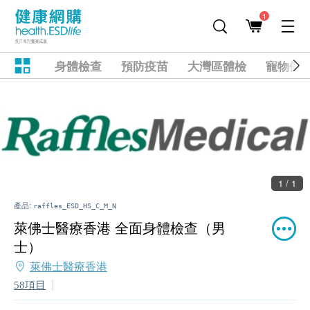
1
身體檢查
預防疫苗
大灣區體檢
寵物健
1 / 1
產品:
raffles_ESD_HS_C_M_N
萊佛士醫療香港 全面身體檢查（男
士）
萊佛士醫療香港
58項目