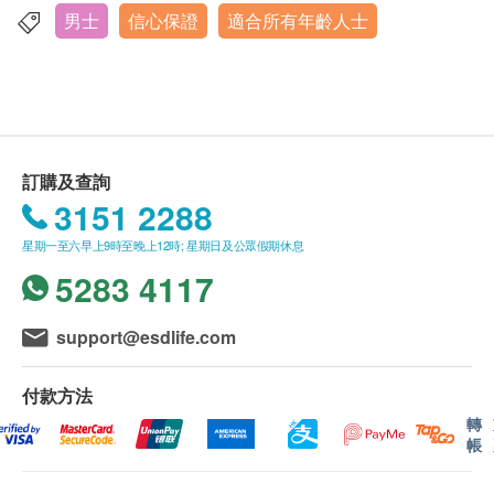
諮詢及化驗或檢查項目，逾期作廢。
男士
信心保證
適合所有年齡人士
體質指標
香港中環皇后大道16-18號新世界大廈1期6樓604-5室
• 體檢參加者必須年滿18 歲或以上（體檢歡迎任何合
體重
顯示地圖
符年齡人士參加，唯獨長者如選擇進行運動心電圖測
詳細病歷調查
驗，需先向醫生查詢，或改為進行靜態心電圖。）
血壓
服務時間
• 以下人士不宜進行運動心電圖：
呼吸系統評估
星期一至五：上午8時30分 - 下午1時30分 | 下午2時30分 -
下至6時正
• 血壓過高
腹部檢查
訂購及查詢
星期六：上午8時30分 - 下午1時正
• 靜態心電圖讀數異常
血脂
3151 2288
• 或測試過程中如感到胸部不適或胸痛，須立刻停止
測試。
星期一至六早上9時至晚上12時; 星期日及公眾假期休息
總膽固醇
• 女士於經期期間，不宜進行有關尿液、大便等相關
5283 4117
高密度膽固醇
化驗項目或子宮頸抹片測試。
低密度膽固醇
• 子宮頸抹片測試只限曾有性經驗的女士進行。
三酸甘油脂
support@esdlife.com
• 體檢報告將於所有測試項目完成後 ，一般情況下約
糖尿
7-14個工作天（不包括星期六、日及公眾假期）內跟
付款方法
進報告。 上述時間受個別化驗項目時間或有所延長，
血糖
轉
帳
本中心職員將預先告知並與閣下達成共識。
肝功能
• 體檢前醫生將為閣下進行諮詢，如經醫生判斷不適