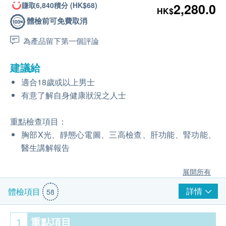
賺取6,840積分 (HK$68)
2,280.0
HK$
體檢前可免費取消
為產品留下第一個評論
建議給
適合18歲或以上男士
有意了解自身健康狀況之人士
重點檢查項目：
胸部X光、靜態心電圖、三高檢查、肝功能、腎功能、
醫生講解報告
展開所有
詳情
體檢項目
58
1
重點項目