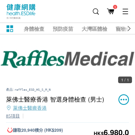
1
身體檢查
預防疫苗
大灣區體檢
寵物健
1 / 1
產品:
raffles_ESD_HS_S_M_N
萊佛士醫療香港 智選身體檢查 (男士)
萊佛士醫療香港
85項目
賺取20,940積分 (HK$209)
6,980.0
HK$