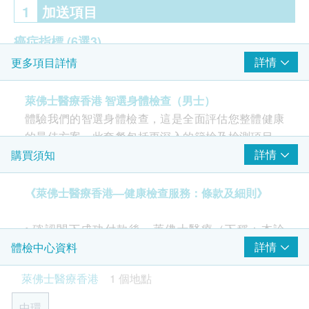
1
加送項目
癌症指標
(6選3)
詳情
更多項目詳情
甲種胚胎蛋白 (肝)
癌胚抗原 (腸)
萊佛士醫療香港 智選身體檢查（男士）
EBV (鼻咽癌)
體驗我們的智選身體檢查，這是全面評估您整體健康
癌抗原19-9 (胰臟)
的最佳方案。此套餐包括更深入的篩檢及檢測項目，
癌抗原72-4 (胃及腸)
例如：肺功能測試、醫學影像診斷、甲狀腺功能、痛
詳情
購買須知
癌抗原 PSA (前列腺)
風檢查、骨質檢測等。你將獲知綜合且詳細的健康報
告和個性化專業意見，以制訂前瞻性的健康計劃。尤
《萊佛士醫療香港—健康檢查服務：條款及細則》
2
重點項目
其適合重視健康生活的人士，並有助及早發現潛在隱
患。
醫生諮詢
• 確認閣下成功付款後，萊佛士醫療（下稱：本診
重點項目
所）將於3個工作天內，致電閣下確認體檢日子及時
詳情
體檢中心資料
全科醫生會診(兩次) - 首次檢查及複診
間。
萊佛士醫療香港
1 個地點
• 閣下須於預約當天向本診所職員出示身份證及訂購
超聲波檢查
重點項目
確認信或電郵。
中環