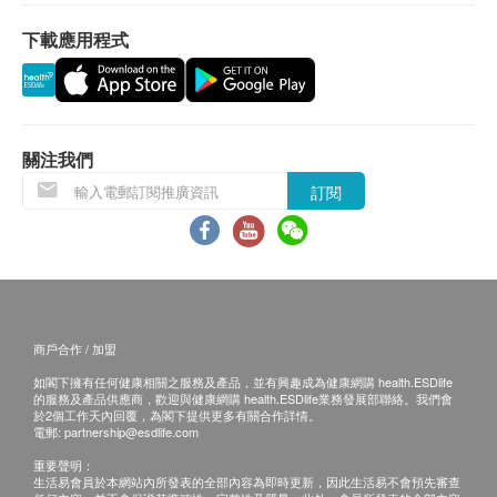
• 體檢前醫生將為閣下進行諮詢，如經醫生判斷不適
峰值呼氣流量
合進行體檢項目，本診所將收取一次醫生會診費用
下載應用程式
血脂
（港幣$300），並退還其餘已繳費用。
• 成功付款後，已訂購之體檢計劃不設更改，轉讓及
總膽固醇
／或退款（除上述經醫生諮詢後不宜進行體檢者）。
高密度膽固醇
• 健康檢查服務並非作為醫療診斷或治療用途。
關注我們
低密度膽固醇
三酸甘油脂
訂閱
《萊佛士醫療香港—疫苗注射服務：條款及細則》
糖尿
• 確認閣下成功付款後，萊佛士醫療（下稱：本診
血糖
所）將於3個工作天內，致電閣下確認注射疫苗日子
糖化血色素
及時間。
肝功能
商戶合作 / 加盟
• 閣下須於預約當天向本診所職員出示身份證及訂購
確認信或電郵。
如閣下擁有任何健康相關之服務及產品，並有興趣成為健康網購 health.ESDlife
谷丙轉氨酵素
的服務及產品供應商，歡迎與健康網購 health.ESDlife業務發展部聯絡。我們會
• 閣下須由確認付款日期起計6月內進行及完成首針注
於2個工作天內回覆，為閣下提供更多有關合作詳情。
谷草轉氨酵素
電郵:
partnership@esdlife.com
射，逾期作廢。
總膽紅素
重要聲明：
• 疫苗供應及其藥廠品牌按實際情況而定，本診所保
球蛋白
生活易會員於本網站內所發表的全部內容為即時更新，因此生活易不會預先審查