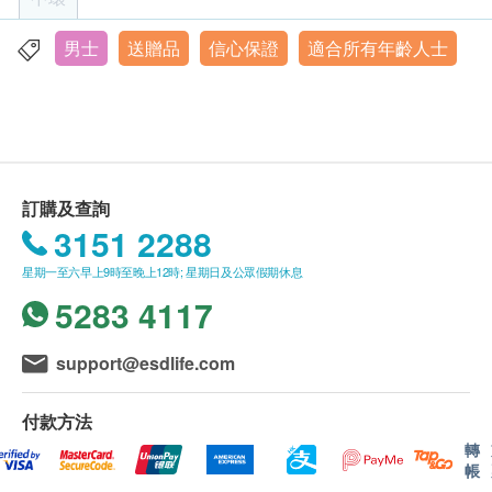
前列腺超聲波- 只限男士
• 閣下須於確認付款日期起計6 個月內進行及完成首次
膽腎脾超聲波 - 只限男性
諮詢及化驗或檢查項目，逾期作廢。
男士
送贈品
信心保證
適合所有年齡人士
香港中環皇后大道16-18號新世界大廈1期6樓604-5室
• 體檢參加者必須年滿18 歲或以上（體檢歡迎任何合
心臟檢查
重點項目
顯示地圖
符年齡人士參加，唯獨長者如選擇進行運動心電圖測
運動心電圖
驗，需先向醫生查詢，或改為進行靜態心電圖。）
服務時間
• 以下人士不宜進行運動心電圖：
星期一至五：上午8時30分 - 下午1時30分 | 下午2時30分 -
下至6時正
• 血壓過高
3
基本項目
訂購及查詢
星期六：上午8時30分 - 下午1時正
• 靜態心電圖讀數異常
3151 2288
基本健康評估
• 或測試過程中如感到胸部不適或胸痛，須立刻停止
測試。
星期一至六早上9時至晚上12時; 星期日及公眾假期休息
血壓
• 女士於經期期間，不宜進行有關尿液、大便等相關
5283 4117
體質指標
化驗項目或子宮頸抹片測試。
身高
• 子宮頸抹片測試只限曾有性經驗的女士進行。
support@esdlife.com
體重
• 體檢報告將於所有測試項目完成後 ，一般情況下約
視力檢查
7-14個工作天（不包括星期六、日及公眾假期）內跟
付款方法
色盲測試
進報告。 上述時間受個別化驗項目時間或有所延長，
轉
詳細病歷調查
帳
本中心職員將預先告知並與閣下達成共識。
聽力檢查