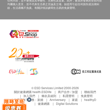
留最後決定權。
任何內容，並不會保證其準確性、完整性及質量。此外，會員所發表的全部內容
鹼性磷酸酶
均屬個人意見，並不代表生活易之言論及立場。如從而引起任何損失或法律糾
• 所列出之疫苗服務費用已包括首次注射前的醫生會
紛，生活易概不負責。有關詳情請參閱生活易的免責聲明。
丙種谷氨基轉移酵素
診，為閣下進行與疫苗相關之簡單諮詢，如經醫生判
總蛋白質
斷並不適合接種有關疫苗，本診所將收取一次醫生會
腎功能
診費用（港幣$300），並退還其餘已繳費用。
• 成功付款後，已訂購之疫苗服務費用不設更改，轉
鈉
讓及／或退款（除上述經醫生諮詢後不宜進行接種疫
鉀
苗者）。
肌酸酐
• 疫苗注射服務並非作為醫療診斷或治療用途。
血尿素
氯
甲狀腺
促甲狀腺素
游離甲狀腺素
© ESD Services Limited 2000-2026
關於健康網購 health.ESDlife
商戶合作 / 加盟
聯絡我們
血液檢查
加入我們
條款及細則
私隱聲明
免責聲明
生活易旗下業務：
新婚
Anniversary
家庭
healthyD
健康網購
Digital Solutions
血型及Rh因子