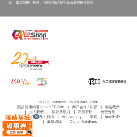
• 所列出之疫苗服務費用已包括首次注射前的醫生會
紛，生活易概不負責。有關詳情請參閱生活易的免責聲明。
血型及Rh因子
診，為閣下進行與疫苗相關之簡單諮詢，如經醫生判
嗜鹼性白血球
斷並不適合接種有關疫苗，本診所將收取一次醫生會
嗜酸性白血球
診費用（港幣$300），並退還其餘已繳費用。
血色素
• 成功付款後，已訂購之疫苗服務費用不設更改，轉
紅血球平均血紅素
讓及／或退款（除上述經醫生諮詢後不宜進行接種疫
紅血球平均血紅素濃度
苗者）。
單核白血球
• 疫苗注射服務並非作為醫療診斷或治療用途。
嗜中性白血球
紅血球壓積量
血小板數目
紅血球計數
紅血球分佈寬度
白血球
© ESD Services Limited 2000-2026
關於健康網購 health.ESDlife
商戶合作 / 加盟
聯絡我們
紅血球平均體積
加入我們
條款及細則
私隱聲明
免責聲明
白血球分類
生活易旗下業務：
新婚
Anniversary
家庭
healthyD
健康網購
Digital Solutions
血紅素
紅血球總數