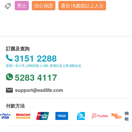
體重
諮詢及化驗或檢查項目，逾期作廢。
男士
信心保證
適合18歲或以上人士
香港中環皇后大道16-18號新世界大廈1期6樓604-5室
視力檢查
• 體檢參加者必須年滿18 歲或以上（體檢歡迎任何合
色盲測試
顯示地圖
符年齡人士參加，唯獨長者如選擇進行運動心電圖測
詳細病歷調查
驗，需先向醫生查詢，或改為進行靜態心電圖。）
服務時間
聽力檢查
• 以下人士不宜進行運動心電圖：
星期一至五：上午8時30分 - 下午1時30分 | 下午2時30分 -
呼吸系統評估
下至6時正
• 血壓過高
腹部檢查
訂購及查詢
星期六：上午8時30分 - 下午1時正
• 靜態心電圖讀數異常
3151 2288
神經系統與反射檢查
• 或測試過程中如感到胸部不適或胸痛，須立刻停止
測試。
星期一至六早上9時至晚上12時; 星期日及公眾假期休息
血脂
• 女士於經期期間，不宜進行有關尿液、大便等相關
5283 4117
總膽固醇
化驗項目或子宮頸抹片測試。
高密度膽固醇
• 子宮頸抹片測試只限曾有性經驗的女士進行。
support@esdlife.com
低密度膽固醇
• 體檢報告將於所有測試項目完成後 ，一般情況下約
三酸甘油脂
7-14個工作天（不包括星期六、日及公眾假期）內跟
付款方法
進報告。 上述時間受個別化驗項目時間或有所延長，
轉
糖尿
帳
本中心職員將預先告知並與閣下達成共識。
血糖
• 體檢前醫生將為閣下進行諮詢，如經醫生判斷不適