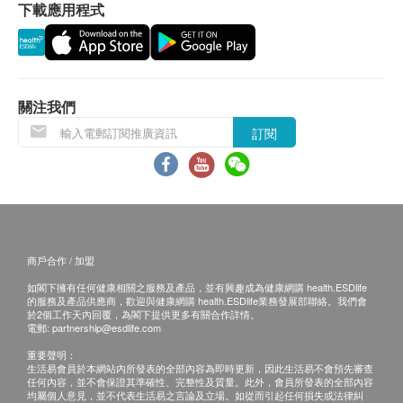
合進行體檢項目，本診所將收取一次醫生會診費用
下載應用程式
肝功能
（港幣$300），並退還其餘已繳費用。
• 成功付款後，已訂購之體檢計劃不設更改，轉讓及
谷丙轉氨酵素
／或退款（除上述經醫生諮詢後不宜進行體檢者）。
谷草轉氨酵素
總膽紅素
• 健康檢查服務並非作為醫療診斷或治療用途。
關注我們
球蛋白
訂閱
鹼性磷酸酶
《萊佛士醫療香港—疫苗注射服務：條款及細則》
丙種谷氨基轉移酵素
總蛋白質
• 確認閣下成功付款後，萊佛士醫療（下稱：本診
所）將於3個工作天內，致電閣下確認注射疫苗日子
腎功能
及時間。
商戶合作 / 加盟
鈉
• 閣下須於預約當天向本診所職員出示身份證及訂購
鉀
確認信或電郵。
如閣下擁有任何健康相關之服務及產品，並有興趣成為健康網購 health.ESDlife
的服務及產品供應商，歡迎與健康網購 health.ESDlife業務發展部聯絡。我們會
肌酸酐
• 閣下須由確認付款日期起計6月內進行及完成首針注
於2個工作天內回覆，為閣下提供更多有關合作詳情。
電郵:
partnership@esdlife.com
血尿素
射，逾期作廢。
氯
重要聲明：
• 疫苗供應及其藥廠品牌按實際情況而定，本診所保
生活易會員於本網站內所發表的全部內容為即時更新，因此生活易不會預先審查
留最後決定權。
任何內容，並不會保證其準確性、完整性及質量。此外，會員所發表的全部內容
血液檢查
均屬個人意見，並不代表生活易之言論及立場。如從而引起任何損失或法律糾