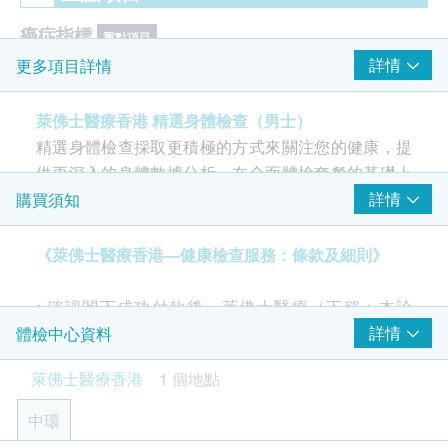
癌症指標
重點項目
詳情
更多項目詳情
前列腺癌抗原
心臟檢查
萊佛士醫療香港 精選身體檢查（男士）
重點項目
精選身體檢查採取更積極的方式來關注您的健康，提
運動心電圖
供更深入的身體數據分析。在全面體檢套餐的基礎上
X光
增加更多檢測項目，例如：運動心電圖、更詳細的肝
詳情
購買須知
重點項目
功能和腎功能評估、 乙型肝炎檢測 、男士癌症檢查
胸部X光
等。醫生將就報告提供個人化建議，適合希望專注於
《萊佛士醫療香港—健康檢查服務：條款及細則》
持續關注健康之人士。
2
基本項目
• 確認閣下成功付款後，萊佛士醫療（下稱：本診
所）將於3個工作天內，致電閣下確認體檢日子及時
詳情
體檢中心資料
基本健康評估
間。
萊佛士醫療香港
1 個地點
• 閣下須於預約當天向本診所職員出示身份證及訂購
血壓
確認信或電郵。
體質指標
中環
• 閣下須於確認付款日期起計6 個月內進行及完成首次
身高