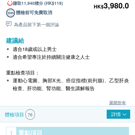
賺取11,940積分 (HK$119)
3,980.0
HK$
體檢前可免費取消
為產品留下第一個評論
建議給
適合18歲或以上男士
適合希望專注於持續關注健康之人士
重點檢查項目：
運動心電圖、胸部X光、癌症指標(前列腺)、乙型肝炎
檢查、肝功能、腎功能、醫生講解報告
展開所有
詳情
體檢項目
76
1
重點項目