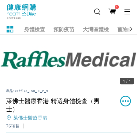
1
身體檢查
預防疫苗
大灣區體檢
寵物健
1 / 1
產品:
raffles_ESD_HS_P_M
萊佛士醫療香港 精選身體檢查（男
士）
萊佛士醫療香港
76項目