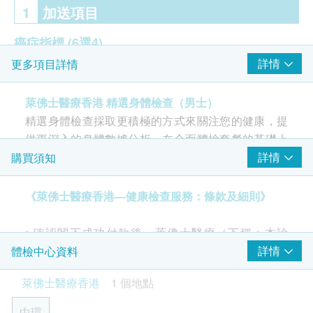
1
加送項目
癌症指標
(6選4)
詳情
更多項目詳情
甲種胚胎蛋白 (肝)
癌胚抗原 (腸)
萊佛士醫療香港 精選身體檢查（男士）
EBV (鼻咽癌)
精選身體檢查採取更積極的方式來關注您的健康，提
癌抗原19-9 (胰臟)
供更深入的身體數據分析。在全面體檢套餐的基礎上
癌抗原72-4 (胃及腸)
增加更多檢測項目，例如：運動心電圖、更詳細的肝
詳情
購買須知
癌抗原 PSA (前列腺)
功能和腎功能評估、 乙型肝炎檢測 、男士癌症檢查
等。醫生將就報告提供個人化建議，適合希望專注於
《萊佛士醫療香港—健康檢查服務：條款及細則》
2
重點項目
持續關注健康之人士。
醫生諮詢
• 確認閣下成功付款後，萊佛士醫療（下稱：本診
重點項目
所）將於3個工作天內，致電閣下確認體檢日子及時
詳情
體檢中心資料
全科醫生會診(兩次) - 首次檢查及複診
間。
萊佛士醫療香港
1 個地點
• 閣下須於預約當天向本診所職員出示身份證及訂購
心臟檢查
重點項目
確認信或電郵。
中環