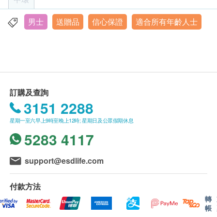
運動心電圖
• 閣下須於確認付款日期起計6 個月內進行及完成首次
諮詢及化驗或檢查項目，逾期作廢。
男士
送贈品
信心保證
適合所有年齡人士
X光
香港中環皇后大道16-18號新世界大廈1期6樓604-5室
重點項目
• 體檢參加者必須年滿18 歲或以上（體檢歡迎任何合
泌尿系統 X光
顯示地圖
符年齡人士參加，唯獨長者如選擇進行運動心電圖測
驗，需先向醫生查詢，或改為進行靜態心電圖。）
服務時間
荷爾蒙
重點項目
• 以下人士不宜進行運動心電圖：
星期一至五：上午8時30分 - 下午1時30分 | 下午2時30分 -
下至6時正
• 血壓過高
睪丸酮
訂購及查詢
星期六：上午8時30分 - 下午1時正
• 靜態心電圖讀數異常
3151 2288
• 或測試過程中如感到胸部不適或胸痛，須立刻停止
3
基本項目
測試。
星期一至六早上9時至晚上12時; 星期日及公眾假期休息
• 女士於經期期間，不宜進行有關尿液、大便等相關
基本健康評估
5283 4117
化驗項目或子宮頸抹片測試。
血壓
• 子宮頸抹片測試只限曾有性經驗的女士進行。
support@esdlife.com
體質指標
• 體檢報告將於所有測試項目完成後 ，一般情況下約
身高
7-14個工作天（不包括星期六、日及公眾假期）內跟
付款方法
體重
進報告。 上述時間受個別化驗項目時間或有所延長，
轉
視力檢查
帳
本中心職員將預先告知並與閣下達成共識。
色盲測試