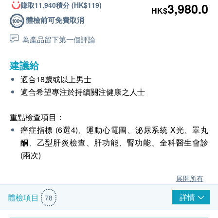
賺取11,940積分 (HK$119)
3,980.0
HK$
體檢前可免費取消
為產品留下第一個評論
建議給
適合18歲或以上男士
適合希望專注於持續關注健康之人士
重點檢查項目：
癌症指標 (6選4)、運動心電圖、泌尿系統 X光、睪丸
酮
、
乙型肝炎檢查、肝功能、腎功能、全科醫生會診
(兩次)
展開所有
詳情
體檢項目
78