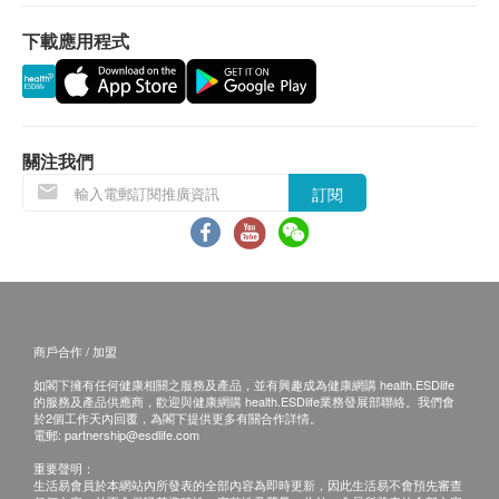
• 體檢前醫生將為閣下進行諮詢，如經醫生判斷不適
詳細病歷調查
合進行體檢項目，本診所將收取一次醫生會診費用
下載應用程式
聽力檢查
（港幣$300），並退還其餘已繳費用。
血脂
• 成功付款後，已訂購之體檢計劃不設更改，轉讓及
／或退款（除上述經醫生諮詢後不宜進行體檢者）。
總膽固醇
• 健康檢查服務並非作為醫療診斷或治療用途。
關注我們
高密度膽固醇
訂閱
低密度膽固醇
《萊佛士醫療香港—疫苗注射服務：條款及細則》
三酸甘油脂
糖尿
• 確認閣下成功付款後，萊佛士醫療（下稱：本診
所）將於3個工作天內，致電閣下確認注射疫苗日子
血糖
及時間。
商戶合作 / 加盟
• 閣下須於預約當天向本診所職員出示身份證及訂購
肝功能
確認信或電郵。
如閣下擁有任何健康相關之服務及產品，並有興趣成為健康網購 health.ESDlife
的服務及產品供應商，歡迎與健康網購 health.ESDlife業務發展部聯絡。我們會
谷丙轉氨酵素
• 閣下須由確認付款日期起計6月內進行及完成首針注
於2個工作天內回覆，為閣下提供更多有關合作詳情。
谷草轉氨酵素
電郵:
partnership@esdlife.com
射，逾期作廢。
總膽紅素
重要聲明：
• 疫苗供應及其藥廠品牌按實際情況而定，本診所保
生活易會員於本網站內所發表的全部內容為即時更新，因此生活易不會預先審查
球蛋白