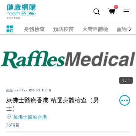
1
身體檢查
預防疫苗
大灣區體檢
寵物健
1 / 1
產品:
raffles_ESD_HS_P_M_N
萊佛士醫療香港 精選身體檢查（男
士）
萊佛士醫療香港
78項目