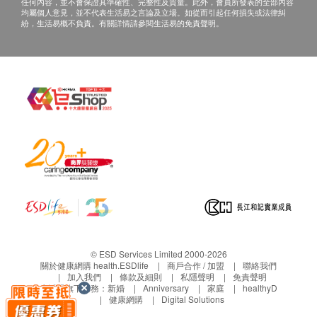
留最後決定權。
任何內容，並不會保證其準確性、完整性及質量。此外，會員所發表的全部內容
鹼性磷酸酶
均屬個人意見，並不代表生活易之言論及立場。如從而引起任何損失或法律糾
• 所列出之疫苗服務費用已包括首次注射前的醫生會
紛，生活易概不負責。有關詳情請參閱生活易的免責聲明。
丙種谷氨基轉移酵素
診，為閣下進行與疫苗相關之簡單諮詢，如經醫生判
總蛋白質
斷並不適合接種有關疫苗，本診所將收取一次醫生會
診費用（港幣$300），並退還其餘已繳費用。
腎功能
• 成功付款後，已訂購之疫苗服務費用不設更改，轉
鈉
讓及／或退款（除上述經醫生諮詢後不宜進行接種疫
鉀
苗者）。
肌酸酐
• 疫苗注射服務並非作為醫療診斷或治療用途。
血尿素
氯
血液檢查
血型及Rh因子
嗜鹼性白血球
© ESD Services Limited 2000-2026
關於健康網購 health.ESDlife
商戶合作 / 加盟
聯絡我們
嗜酸性白血球
加入我們
條款及細則
私隱聲明
免責聲明
血色素
生活易旗下業務：
新婚
Anniversary
家庭
healthyD
健康網購
Digital Solutions
紅血球平均血紅素