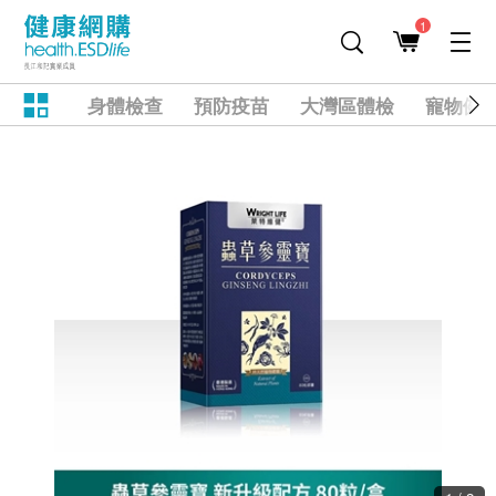
1
身體檢查
預防疫苗
大灣區體檢
寵物健