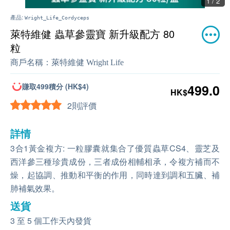
1 / 2
產品:
Wright_Life_Cordyceps
萊特維健 蟲草參靈寶 新升級配方 80
粒
商戶名稱：
萊特維健 Wright Life
賺取499積分 (HK$4)
499.0
HK$
2則評價
詳情
3合1黃金複方: 一粒膠囊就集合了優質蟲草CS4、靈芝及
西洋參三種珍貴成份，三者成份相輔相承，令複方補而不
燥，起協調、推動和平衡的作用，同時達到調和五臟、補
肺補氣效果。
送貨
3 至 5 個工作天內發貨