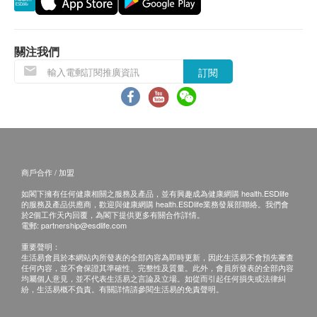
退換條款：
當顧客收取已訂購之貨品時，有責任檢查貨品是否
關注我們
有損毀情況，一經確認簽收，恕不接受退換。
訂閱
退換產品必須包裝完整，如退換之產品有任何殘缺
或過期退回，供應商有權不受理。
如有其他損壞或遺漏查詢，顧客必須保留有效收據
正本，並於送貨後3個工作天內按下列方式聯絡 萊
特維健 客戶服務部跟進。
商戶合作 / 加盟
電郵: cs@wrightlife.com.hk
如閣下擁有任何健康相關之服務及產品，並有興趣成為健康網購 health.ESDlife
查詢熱線: 2114 2333 / 6735 6223
的服務及產品供應商，歡迎與健康網購 health.ESDlife業務發展部聯絡。我們會
於2個工作天內回覆，為閣下提供更多有關合作詳情。
電郵:
partnership@esdlife.com
重要聲明：
生活易會員於本網站內所發表的全部內容為即時更新，因此生活易不會預先審查
任何內容，並不會保證其準確性、完整性及質量。此外，會員所發表的全部內容
均屬個人意見，並不代表生活易之言論及立場。如從而引起任何損失或法律糾
紛，生活易概不負責。有關詳情請參閱生活易的免責聲明。