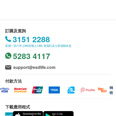
補肺益腎、健脾補氣、滋補養生、延緩衰老、養心
安神、改善失眠、
送貨條款：
養陰生津、溫陽驅寒、益氣提神、增強活力、減輕
購買萊特維健產品總額滿HK$400，即可享本地免
鼻敏感症狀、
費送貨服務。賬單總額未滿HK$400需附加HK$50
訂購及查詢
維持心臟及 肝臟健康、舒緩體力疲勞、增強免疫
運費。
3151 2288
力
我們將於確定訂單後3-5個工作天內安排發貨。
星期一至六早上9時至晚上12時; 星期日及公眾假期休息
不排除運送時間會因節日而有所影響。當八號烈風
主要成份
5283 4117
訊號懸掛或黑色暴雨警告生效時，送貨服務時間將
蟲草CS4提取物、靈芝提取物、西洋參、姬松茸
會延遲。
所有訂單須視乎相關貨品的供應情況再作最後確
support@esdlife.com
食用方法
認。倘若生活易未能提供任何訂單上的貨品，生活
保健用量每日 1 次，每次 2 粒；加強用量每日 2 次，
易有權拒絕接受該訂單，並且會於送貨前透過電話
付款方法
每次 2 粒
或電郵通知顧客再作安排。
轉
帳
保用：
下載應用程式
貨品質量保證，於顧客收到產品當日起計，食用期
應最少有9個月或以上。