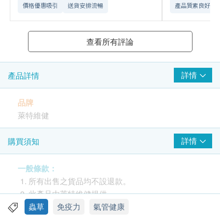
價格優惠吸引
送貨安排流暢
產品質素良好
查看所有評論
詳情
產品詳情
品牌
萊特維健
產地
詳情
購買須知
香港
一般條款：
包裝
所有出售之貨品均不設退款。
每盒 80 粒，每粒 0.49 克
此產品由萊特維健提供。
如有任何爭議，萊特維健及健康網購
蟲草
免疫力
氣管健康
保健功效
Health.ESDlife 保留最終決議權。