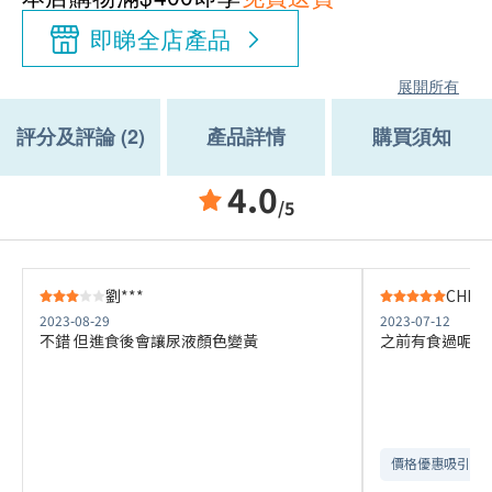
即睇全店產品
展開所有
評分及評論 (2)
產品詳情
購買須知
4.0
/5
劉***
CHEU
2023-08-29
2023-07-12
不錯 但進食後會讓尿液顏色變黃
之前有食過呢個
價格優惠吸引