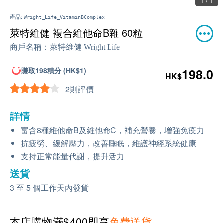
1 / 1
產品:
Wright_Life_VitaminBComplex
萊特維健 複合維他命B雜 60粒
商戶名稱：
萊特維健 Wright Life
賺取198積分 (HK$1)
198.0
HK$
2則評價
詳情
富含8種維他命B及維他命C，補充營養，增強免疫力
抗疲勞、緩解壓力，改善睡眠，維護神經系統健康
支持正常能量代謝，提升活力
送貨
3 至 5 個工作天內發貨
本店購物滿$400即享
免費送貨