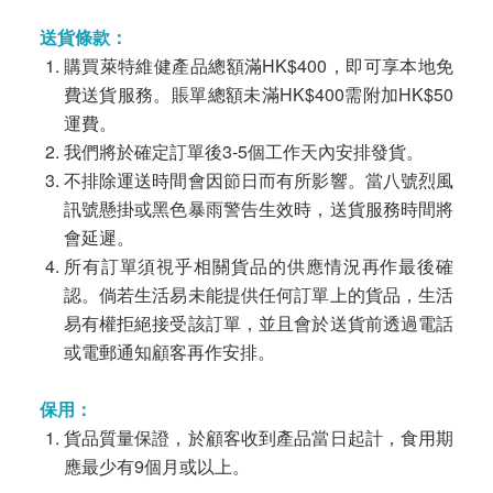
送貨條款：
購買萊特維健產品總額滿HK$400，即可享本地免
費送貨服務。賬單總額未滿HK$400需附加HK$50
運費。
我們將於確定訂單後3-5個工作天內安排發貨。
不排除運送時間會因節日而有所影響。當八號烈風
訊號懸掛或黑色暴雨警告生效時，送貨服務時間將
會延遲。
所有訂單須視乎相關貨品的供應情況再作最後確
認。倘若生活易未能提供任何訂單上的貨品，生活
易有權拒絕接受該訂單，並且會於送貨前透過電話
或電郵通知顧客再作安排。
保用：
貨品質量保證，於顧客收到產品當日起計，食用期
應最少有9個月或以上。