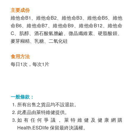
主要成份
維他命B1、維他命B2、維他命B3、維他命B5、維他
命B6、維他命B7、維他命B9、維他命B12、維他命
C、肌醇、酒石酸氫膽鹼、微晶纖維素、硬脂酸鎂、
麥芽糊精、乳糖、二氧化硅
食用方法
每日1次，每次1片
一般條款：
所有出售之貨品均不設退款。
此產品由萊特維健提供。
如有任何爭議，萊特維健及健康網購
Health.ESDlife 保留最終決議權。