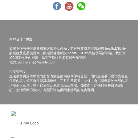
商戶合作 / 加盟
如閣下擁有任何健康相關之服務及產品，並有興趣成為健康網購 health.ESDlife
的服務及產品供應商，歡迎與健康網購 health.ESDlife業務發展部聯絡。我們會
於2個工作天內回覆，為閣下提供更多有關合作詳情。
電郵:
partnership@esdlife.com
重要聲明：
生活易會員於本網站內所發表的全部內容為即時更新，因此生活易不會預先審查
任何內容，並不會保證其準確性、完整性及質量。此外，會員所發表的全部內容
均屬個人意見，並不代表生活易之言論及立場。如從而引起任何損失或法律糾
紛，生活易概不負責。有關詳情請參閱生活易的免責聲明。