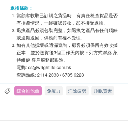
退換條款：
當顧客收取已訂購之貨品時，有責任檢查貨品是否
有損毀情況，一經確認簽收，恕不接受退換。
退換產品必須包裝完整，如退換之產品有任何殘缺
或過期退回，供應商有權不受理。
如有其他損壞或遺漏查詢，顧客必須保留有效收據
正本，並於送貨後3個工作天內按下列方式聯絡 萊
特維健 客戶服務部跟進。
電郵: cs@wrightlife.com.hk
查詢熱線: 2114 2333 / 6735 6223
綜合維他命
免疫力
消除疲勞
睡眠質素