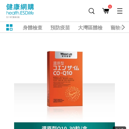
1
身體檢查
預防疫苗
大灣區體檢
寵物健