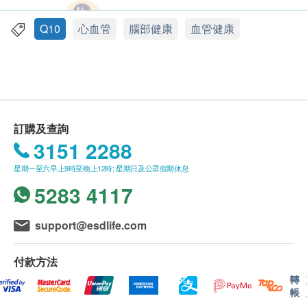
提升
NAD+
水平、血管機能年輕化
購買萊特維健產品總額滿HK$400，即可享本地免
提升能量、擊退疲勞、抗氧化、抗衰老
費送貨服務。賬單總額未滿HK$400需附加HK$50
Q10
心血管
腦部健康
血管健康
運費。
適用人群
我們將於確定訂單後3-5個工作天內安排發貨。
心臟不適者
不排除運送時間會因節日而有所影響。當八號烈風
心力衰竭、心悸心慌、心肌缺氧者
訊號懸掛或黑色暴雨警告生效時，送貨服務時間將
體虛易疲勞者
會延遲。
訂購及查詢
心腦血管日常保養人士
所有訂單須視乎相關貨品的供應情況再作最後確
3151 2288
免疫力低下人士
認。倘若生活易未能提供任何訂單上的貨品，生活
易有權拒絕接受該訂單，並且會於送貨前透過電話
星期一至六早上9時至晚上12時; 星期日及公眾假期休息
主要成份
或電郵通知顧客再作安排。
5283 4117
原型輔酶
Q10 (QH)
、紫蘇籽油、甘油、純化水明
膠
(
每粒含有
QH 100
毫克
)
保用：
support@esdlife.com
貨品質量保證，於顧客收到產品當日起計，食用期
食用方法
應最少有9個月或以上。
付款方法
每日 1 次，每次 1 粒
轉
帳
退換條款：