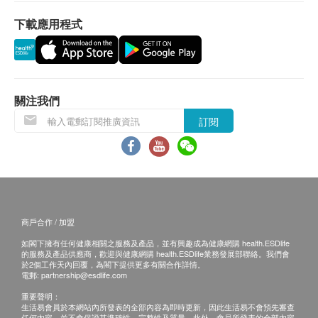
當顧客收取已訂購之貨品時，有責任檢查貨品是否
有損毀情況，一經確認簽收，恕不接受退換。
下載應用程式
退換產品必須包裝完整，如退換之產品有任何殘缺
或過期退回，供應商有權不受理。
如有其他損壞或遺漏查詢，顧客必須保留有效收據
正本，並於送貨後3個工作天內按下列方式聯絡 萊
關注我們
特維健 客戶服務部跟進。
訂閱
電郵: cs@wrightlife.com.hk
查詢熱線: 2114 2333 / 6735 6223
商戶合作 / 加盟
如閣下擁有任何健康相關之服務及產品，並有興趣成為健康網購 health.ESDlife
的服務及產品供應商，歡迎與健康網購 health.ESDlife業務發展部聯絡。我們會
於2個工作天內回覆，為閣下提供更多有關合作詳情。
電郵:
partnership@esdlife.com
重要聲明：
生活易會員於本網站內所發表的全部內容為即時更新，因此生活易不會預先審查
任何內容，並不會保證其準確性、完整性及質量。此外，會員所發表的全部內容