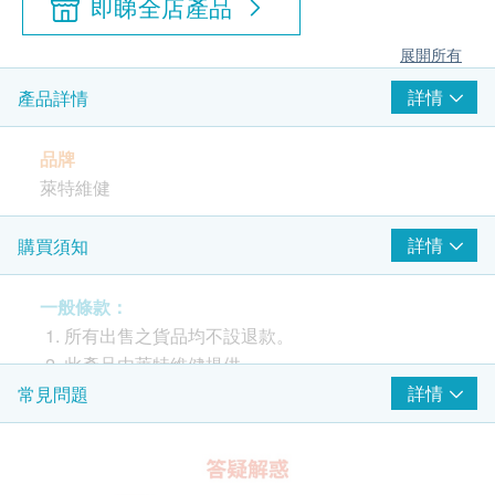
即睇全店產品
展開所有
詳情
產品詳情
品牌
萊特維健
產地
詳情
購買須知
香港
一般條款：
包裝
所有出售之貨品均不設退款。
每盒 30 粒，每粒 600 毫克
此產品由萊特維健提供。
如有任何爭議，萊特維健及健康網購
詳情
常見問題
保健功效
Health.ESDlife 保留最終決議權。
醫療級
QH
、保護心臟、供氧心肌
改善心腦血管功能、提高免疫力
送貨條款：