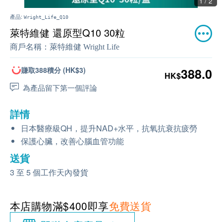
1 / 2
產品:
Wright_Life_Q10
萊特維健 還原型Q10 30粒
商戶名稱：
萊特維健 Wright Life
賺取388積分 (HK$3)
388.0
HK$
為產品留下第一個評論
詳情
日本醫療級
QH
，提升
NAD+
水平，抗氧抗衰抗疲勞
保護心臟，改善心腦血管功能
送貨
3 至 5 個工作天內發貨
本店購物滿$400即享
免費送貨