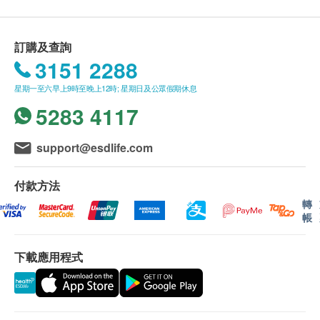
少30%；5個月逆轉灰白髮90%#，重現烏黑濃密亮麗
秀髮！
送貨條款：
訂購及查詢
購買豐盛生活產品總額滿HK$500，即可享本地免
3151 2288
功效
費送貨服務。賬單總額未滿HK$500需附加HK$30
髮奇蹟煥肌生髮素
星期一至六早上9時至晚上12時; 星期日及公眾假期休息
運費。
臨床實證顯示8週間減少脱髮達3300根*
5283 4117
我們將於確定訂單後1-3個工作天內安排發貨。
• 頭髮粗度增加+2.9倍*，增強頭髮的彈性和抗斷
不排除運送時間會因節日而有所影響。當八號烈風
裂能力
訊號懸掛或黑色暴雨警告生效時，送貨服務時間將
support@esdlife.com
• 頭髮毛囊的活躍度+31%*，增加毛髮數量&密度
會延遲。
和加速頭髮生長
所有訂單須視乎相關貨品的供應情況再作最後確
付款方法
• 改善頭髮質量令頭髮更柔軟、光滑、有光澤
認。倘若健康網購health.ESDlife未能提供任何訂
轉
帳
• 極微細、高滲透生髮膠原EX增強皮膚的彈性和
單上的貨品，健康網購health.ESDlife有權拒絕接
緊實度
受該訂單，並且會於送貨前透過電話或電郵通知顧
• 8週間能提升30%皮膚的彈性*原產地: 日本
下載應用程式
客再作安排。
生髮潤黑激活精華噴霧
保用條款：
3月間解決頭皮老化煩惱、全方位孕育髮根至髮尖
貨品質量保證，於顧客收到產品當日起計，使用