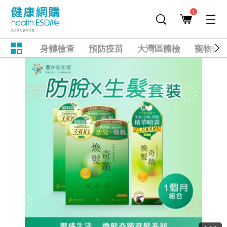
1
身體檢查
預防疫苗
大灣區體檢
寵物健