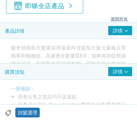
即睇全店產品
展開所有
詳情
產品詳情
髮奇蹟煥肌生髮素採用最新科技提取生髮元素豌豆芽
精華和極微細、高滲透生髮膠原EX，能夠有助從根源
激活頭皮、刺激新生和延緩脫髮，同時亦能令您的肌
膚變得更彈潤、透亮、年輕，達到最佳狀態，如同肌
詳情
購買須知
齡逆轉10年。
一般條款：
煥髮奇蹟生髮潤黑激活精華噴霧採用專利防脫成分
所有出售之貨品均不設退款。
AnaGain™、強效濃髮分子Redensyl®及專利黑髮仿
此產品由FSL Group Limited 豐盛生活集團有限公
胜肽 Greyverse™，高效、高滲透、高濃度專利配方
司提供。
頭髮護理
對準毛囊提供重要營養及能量，從根本防脫生髮、維
如有任何爭議，FSL Group Limited 豐盛生活集團
持頭皮健康、3個月生髮達10000根* ，同時有效從髮
有限公司及健康網購health.ESDlife保留最終決議
根激活毛囊幹細胞、提升黑色素生成，3個月白髮減
權。