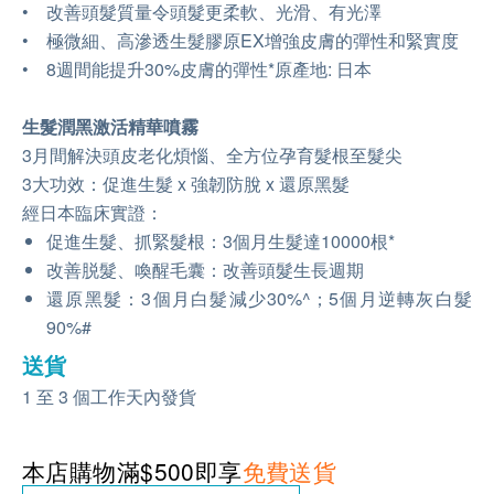
• 改善頭髮質量令頭髮更柔軟、光滑、有光澤
• 極微細、高滲透生髮膠原EX增強皮膚的彈性和緊實度
• 8週間能提升30%皮膚的彈性*原產地: 日本
生髮潤黑激活精華噴霧
3月間解決頭皮老化煩惱、全方位孕育髮根至髮尖
3大功效：促進生髮 x 強韌防脫 x 還原黑髮
經日本臨床實證：
促進生髮、抓緊髮根：3個月生髮達10000根*
改善脱髮、喚醒毛囊：改善頭髮生長週期
還原黑髮：3個月白髮減少30%^；5個月逆轉灰白髮
90%#
送貨
1 至 3 個工作天內發貨
本店購物滿$500即享
免費送貨