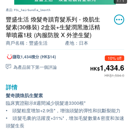
1 / 1
產品:
FSL_hairbundle_1month
豐盛生活 煥髮奇蹟育髮系列 - 煥肌生
髮素(30條裝) 2盒裝+生髮潤黑激活精
華噴霧1枝 (內服防脫 X 外塗生髮)
商戶名稱：
豐盛生活
產地：
日本
賺取1,434積分 (HK$14)
10% off
1,434.6
為產品留下第一個評論
HK$
HK$1,594.0
詳情
髮奇蹟煥肌生髮素
臨床實證顯示8週間減少脱髮達3300根*
• 頭髮粗度增加+2.9倍*，增強頭髮的彈性和抗斷裂能力
• 頭髮毛囊的活躍度+31%*，增加毛髮數量&密度和加速
頭髮生長