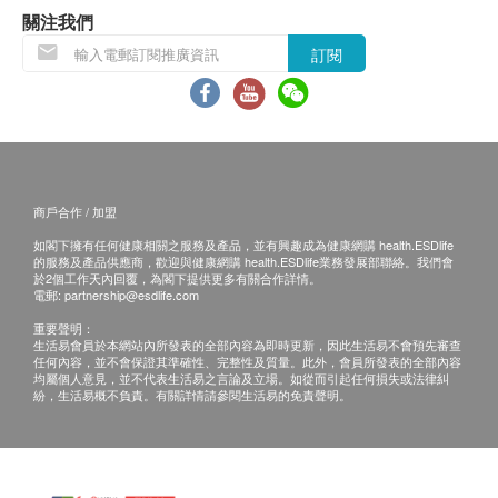
3大功效：促進生髮 x 強韌防脫 x 還原黑髮
期應最少有12個月或以上。
關注我們
經日本臨床實證：
訂閱
促進生髮、抓緊髮根：3個月生髮達10000根*
退換條款：
改善脱髮、喚醒毛囊：改善頭髮生長週期
當顧客收取已訂購之貨品時，有責任檢查貨品是否
還原黑髮：3個月白髮減少30%^；5個月逆轉灰白
有損毀情況，一經確認簽收，恕不接受退換。
髮90%#
退換產品必須包裝完整，如退換之產品有任何殘缺
或過期退回，供應商有權不受理。
商戶合作 / 加盟
適合人士
如有其他損壞或遺漏查詢，顧客必須保留有效收據
頭髮稀薄、斷/掉髮、產後脫髮、分界線、髮線後移、
如閣下擁有任何健康相關之服務及產品，並有興趣成為健康網購 health.ESDlife
正本，並於送貨後3個工作天內按下列方式聯絡健
的服務及產品供應商，歡迎與健康網購 health.ESDlife業務發展部聯絡。我們會
白/灰髮人士
康網購health.ESDlife客戶服務部跟進。
於2個工作天內回覆，為閣下提供更多有關合作詳情。
電郵:
partnership@esdlife.com
重要聲明：
使用方法
生活易會員於本網站內所發表的全部內容為即時更新，因此生活易不會預先審查
慢慢將髮奇蹟煥肌生髮素分2-3次倒入口中，然後以温
任何內容，並不會保證其準確性、完整性及質量。此外，會員所發表的全部內容
均屬個人意見，並不代表生活易之言論及立場。如從而引起任何損失或法律糾
水送服; 一般用量：每天2包
紛，生活易概不負責。有關詳情請參閱生活易的免責聲明。
建議在頭髮全濕或半乾時使用，於髮旋或頭髮稀疏的
頭皮位置噴生髮潤黑激活精華噴霧