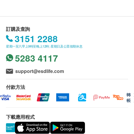
有限公司及健康網購health.ESDlife保留最終決議
無需運動節食 – 日本臨床證實8至12星期*有效大幅
權。
減低體內脂肪
益菌再生177倍* – 增加身體製造短鏈脂肪酸SCFA
送貨條款：
訂購及查詢
阻止壞菌生長 – 腸屏障功能回復 減低飲食酒精和
購買豐盛生活產品總額滿HK$500，即可享本地免
3151 2288
壓力對腸道的傷害份量
費送貨服務。賬單總額未滿HK$500需附加HK$30
星期一至六早上9時至晚上12時; 星期日及公眾假期休息
*BIOSCI MICROBIOTA FOOD HEALTH. 2018; 37(3): 67-75
運費。
5283 4117
我們將於確定訂單後1-3個工作天內安排發貨。
適合人士
不排除運送時間會因節日而有所影響。當八號烈風
關注三高（高血壓、高血糖、高血脂）、關注腸胃
訊號懸掛或黑色暴雨警告生效時，送貨服務時間將
support@esdlife.com
問題（便秘）、消減內臟脂肪、壓力和疲倦
會延遲。
加強免疫力（長者、3歲以上兒童）
所有訂單須視乎相關貨品的供應情況再作最後確
付款方法
多糖多油，多澱粉多肉，欠運動
認。倘若健康網購health.ESDlife未能提供任何訂
轉
帳
單上的貨品，健康網購health.ESDlife有權拒絕接
服用方法
受該訂單，並且會於送貨前透過電話或電郵通知顧
一般用量（12歲以上）：每天1-2包
下載應用程式
客再作安排。
重點排毒消脂：每天2包
兒童用量（3-12歲）：每天1包
保用條款：