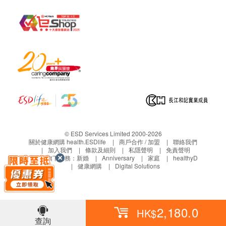
天然成份去放鬆身心及調理內臟，以達至減壓和安
眠的效果
日本臨床實證顯示，7天有效改善睡眠質素，加快
35%入睡時間
有效延長深層睡眠的時間
減少在睡覺途中醒來的次數*，能讓人體恢復能
量、消除疲勞和增強免疫系統
排毒
適合人士
© ESD Services Limited 2000-2026
睡眠質素欠佳、睡眠不足、失眠
關於健康網購 health.ESDlife
商戶合作 / 加盟
聯絡我們
加入我們
條款及細則
私隱聲明
免責聲明
更年期女性、焦慮、憂鬱、壓力
生活易旗下業務：
新婚
Anniversary
家庭
healthyD
調整時差
健康網購
Digital Solutions
老年失眠
服用方法
2,180.0
HK$
12歲或以上人士
查詢