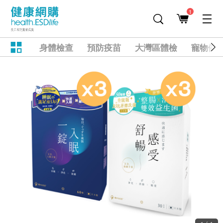
1
身體檢查
預防疫苗
大灣區體檢
寵物健