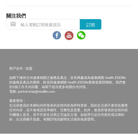
貨品質量保證，於顧客收到產品當日起計，使用
期應最少有12個月或以上。
關注我們
訂閱
退換條款：
當顧客收取已訂購之貨品時，有責任檢查貨品是否
有損毀情況，一經確認簽收，恕不接受退換。
退換產品必須包裝完整，如退換之產品有任何殘缺
或過期退回，供應商有權不受理。
成份
商戶合作 / 加盟
如有其他損壞或遺漏查詢，顧客必須保留有效收據
菊苣纖維(益生元)、玉米糊精、奶加工製品(乳酸粉
如閣下擁有任何健康相關之服務及產品，並有興趣成為健康網購 health.ESDlife
正本，並於送貨後3個工作天內按下列方式聯絡健
的服務及產品供應商，歡迎與健康網購 health.ESDlife業務發展部聯絡。我們會
末)、比菲德氏B3益生菌、納豆益菌、天然酵穀物萃
康網購health.ESDlife客戶服務部跟進。
於2個工作天內回覆，為閣下提供更多有關合作詳情。
電郵:
partnership@esdlife.com
取、天然酵母萃取、酸度調節劑(檸檬酸)、甜味劑(三
氯半乳蔗糖,紐甜)
重要聲明：
生活易會員於本網站內所發表的全部內容為即時更新，因此生活易不會預先審查
任何內容，並不會保證其準確性、完整性及質量。此外，會員所發表的全部內容
均屬個人意見，並不代表生活易之言論及立場。如從而引起任何損失或法律糾
豐盛生活 一錠入眠排毒助眠丸
紛，生活易概不負責。有關詳情請參閱生活易的免責聲明。
功效