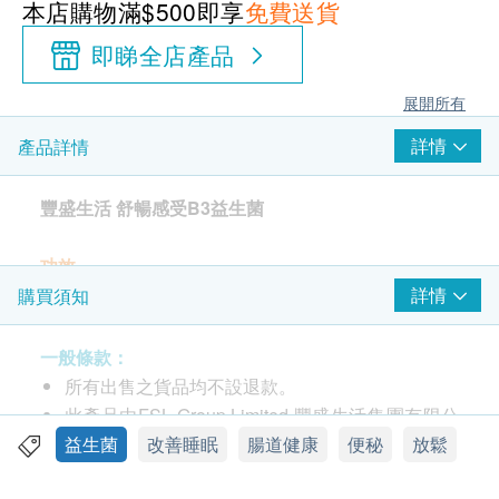
本店購物滿$500即享
免費送貨
即睇全店產品
展開所有
詳情
產品詳情
豐盛生活 舒暢感受B3益生菌
功效
「舒暢感受」採用了升級版B3比菲德氏菌，日本科研
詳情
購買須知
證實服食8-12星期*，毋須節食及運動，就能減低內臟
脂肪及體脂，解決都市人脂肪肝問題和對付三高飲
一般條款：
食。
所有出售之貨品均不設退款。
含升級版B3比菲德氏菌 – 有助改善消減內臟脂及
此產品由FSL Group Limited 豐盛生活集團有限公
血脂
司提供。
益生菌
改善睡眠
腸道健康
便秘
放鬆
含日本嚴選珍貴菊苣纖維 – 有助腸道健康地排出多
如有任何爭議，FSL Group Limited 豐盛生活集團
餘毒素