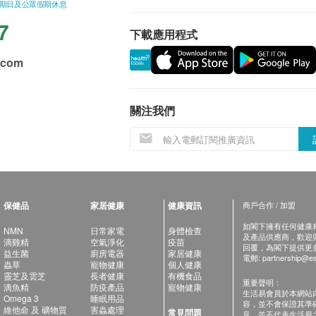
星期日及公眾假期休息
7
下載應用程式
.com
關注我們
保健品
家居健康
健康資訊
商戶合作 / 加盟
如閣下擁有任何健康相關
NMN
日常家電
身體檢查
及產品供應商，歡迎與健
滴雞精
空氣淨化
疫苗
回覆，為閣下提供更
益生菌
廚房電器
家居健康
電郵:
partnership@es
蟲草
寵物健康
個人健康
靈芝及雲芝
長者健康
有機食品
重要聲明：
滴魚精
防疫產品
寵物健康
生活易會員於本網站
Omega 3
睡眠用品
容，並不會保證其準
維他命 及 礦物質
害蟲處理
常見問題
見，並不代表生活易