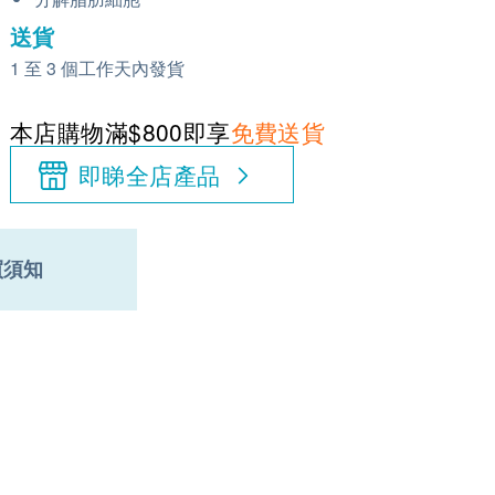
送貨
1 至 3 個工作天內發貨
本店購物滿$800即享
免費送貨
即睇全店產品
買須知