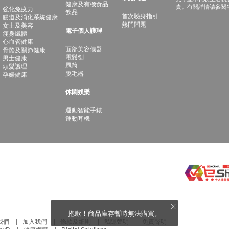
健康及有機食品
責。有關詳情請參閱
強化免疫力
飲品
首次驗身指引
腸道及消化系統健康
熱門問題
女士及美容
電子個人護理
瘦身纖體
心血管健康
面部美容儀器
骨骼及關節健康
電鬚刨
男士健康
風筒
頭髮護理
脫毛器
孕婦健康
休閑娛樂
運動智能手錶
運動耳機
抱歉！商品庫存暫時無法購買。
我們
加入我們
條款及細則
私隱聲明
免責聲明