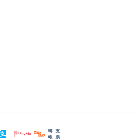
轉
支
帳
票