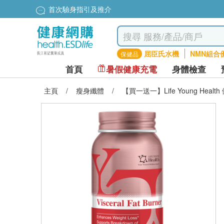
首次驗身指引及推介
屈臣氏水機
NMN組合
保健品
首頁
暑假健康充電
身體檢查
主頁
/
瘦身纖體
/
【買一送一】Life Young Heal