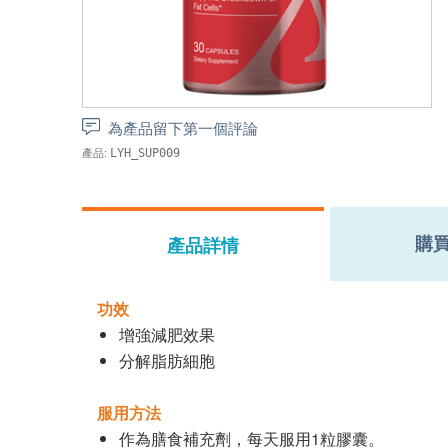
為產品留下第一個評論
產品:
LYH_SUP009
購
產品詳情
功效
增強減肥效果
分解脂肪細胞
服用方法
作為膳食補充劑，每天服用1粒膠囊。