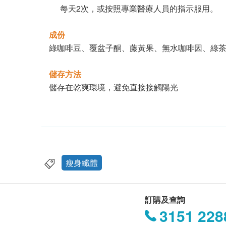
每天2次，或按照專業醫療人員的指示服用。
成份
綠咖啡豆、覆盆子酮、藤黃果、無水咖啡因、綠
儲存方法
儲存在乾爽環境，避免直接接觸陽光
瘦身纖體
訂購及查詢
3151 228