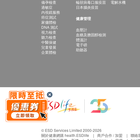
備孕檢查
輪狀病毒口服疫苗
電解水機
過敏症
日本腦炎疫苗
內視鏡服務
癌症測試
健康管理
家傭體檢
DNA 測試
血壓計
視力檢查
血糖及膽固醇檢測
聽力檢查
體溫計
中醫保健
電子磅
兒童發展
助聽器
企業體檢
© ESD Services Limited 2000-2026
關於健康網購 health.ESDlife
商戶合作 / 加盟
聯絡