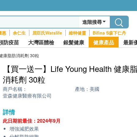
進階搜尋
優惠
余仁生
屈臣氏Watslife
維特健靈
Bifina S森下仁丹
預防疫苗
大灣區體檢
銀髮健康
健康產品
最新
th 健康脂肪消耗劑 30粒
【買一送一】Life Young Health 健康
消耗劑 30粒
商戶名稱：
產地：
美國
壹森健康醫療有限公司
詳情
此日期前最佳：2024年9月
增強減肥效果
分解脂肪細胞