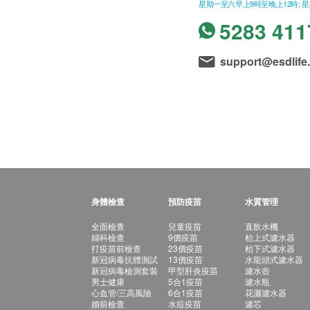
星期一至六早上9時至晚上12時; 
5283 411
support@esdlife
身體檢查
預防疫苗
水質管理
全面檢查
兒童疫苗
直飲水機
婦科檢查
9價疫苗
枱上式濾水器
打疫苗前檢查
23價疫苗
枱下式濾水器
新冠病毒抗體測試
13價疫苗
水龍頭式濾水器
新冠病毒檢測套裝
甲型肝炎疫苗
濾水壺
男士健康
5合1疫苗
濾水瓶
心血管/三高風險
6合1疫苗
花灑濾水器
婚前檢查
水痘疫苗
濾芯