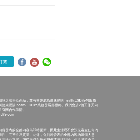
訂閱
之服務及產品，並有興趣成為健康網購 health.ESDlife的服務
康網購 health.ESDlife業務發展部聯絡。我們會於2個工作天內
多有關合作詳情。
dlife.com
內所發表的全部內容為即時更新，因此生活易不會預先審查任何內
確性、完整性及質量。此外，會員所發表的全部內容均屬個人意
之言論及立場。如從而引起任何損失或法律糾紛，生活易概不負