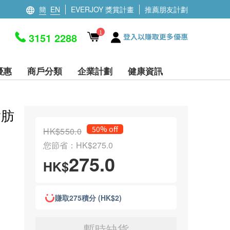
簡
EN
EVERJOY 獎賞計畫
推薦朋友計劃
1
3151 2288
登入以賺取更多優惠
優惠
商戶分類
企業計劃
健康資訊
脂肪
50% off
HK$550.0
您節省：HK$275.0
275.0
HK$
賺取275積分 (HK$2)
暫時缺貨