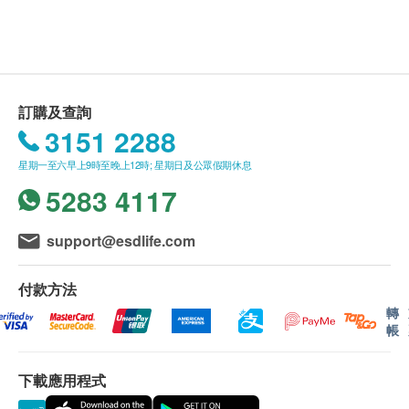
此產品由 壹森健康醫療有限公司. 提供。
成份
如有任何爭議，壹森健康醫療有限公司 及 健康網
專有混合物
購health.ESDlife保留最終決議權。
益生菌：
MAKTREK®（Bi-Pass 技術）嗜酸乳桿菌，乳雙歧桿
送貨條款：
訂購及查詢
菌，植物乳桿菌，副乾酪乳桿菌，海洋多醣複合物，
購買 壹森健康醫療有限公司 產品總額滿
3151 2288
低聚果糖、纖維素（植物膠囊）、大米麥芽糊精、L-
HK$800，即可享本地免費送貨服務。賬單總額未
亮氨酸。
星期一至六早上9時至晚上12時; 星期日及公眾假期休息
滿HK$800需附加HK$50運費。
5283 4117
離島及偏遠地區不設上門送貨，只限於順豐智能櫃
取件。
我們將於確定訂單後1-3個工作天內安排發貨。
support@esdlife.com
不排除運送時間會因節日而有所影響。當八號烈風
訊號懸掛或黑色暴雨警告生效時，送貨服務時間將
付款方法
會延遲。
轉
帳
所有訂單須視乎相關貨品的供應情況再作最後確
認。倘若健康網購health.ESDlife未能提供任何訂
下載應用程式
單上的貨品，健康網購health.ESDlife有權拒絕接
受該訂單，並且會於送貨前透過電話或電郵通知顧