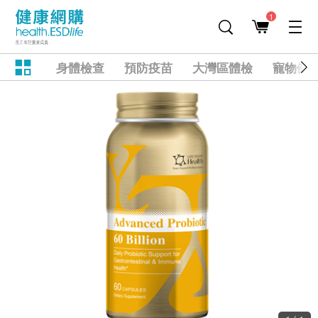
1
身體檢查
預防疫苗
大灣區體檢
寵物健