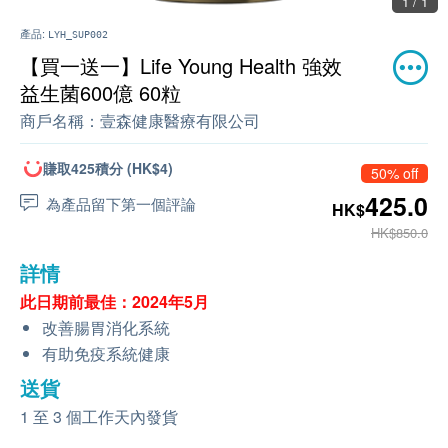
1 / 1
產品:
LYH_SUP002
【買一送一】Life Young Health 強效
益生菌600億 60粒
商戶名稱：
壹森健康醫療有限公司
賺取425積分 (HK$4)
50% off
425.0
為產品留下第一個評論
HK$
HK$850.0
詳情
此日期前最佳：2024年5月
改善腸胃消化系統
有助免疫系統健康
送貨
1 至 3 個工作天內發貨