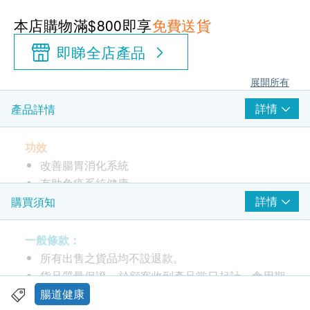
本店購物滿$800即享
免費送貨
即睇全店產品
展開所有
詳情
產品詳情
功效
改善腸胃消化系統
有助免疫系統健康
詳情
購買須知
服用方法
作為膳食補充劑，每天服用2粒膠囊。
一般條款：
請勿超過兩粒每日
所有出售之貨品均不設退款。
或按照專業醫療人員的指示服用。
貨品質量保證，於顧客收到產品當日起計，食用期
儲存在乾爽環境，避免直接接觸陽光
應最少有12個月或以上。
腸道健康