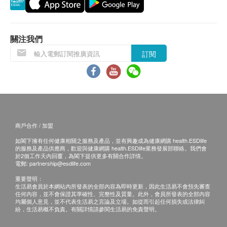
客再作安排。
退換條款：
關注我們
當顧客收取已訂購之貨品時，有責任檢查貨品是否
訂閱
有損毀情況，一經確認簽收，恕不接受退換。
退換產品必須包裝完整，如退換之產品有任何殘缺
或過期退回，供應商有權不受理。
如有其他損壞或遺漏查詢，顧客必須保留有效收據
正本，並於送貨後3個工作天內按下列方式聯絡 壹
商戶合作 / 加盟
森健康醫療中心 客戶服務部跟進。
如閣下擁有任何健康相關之服務及產品，並有興趣成為健康網購 health.ESDlife
的服務及產品供應商，歡迎與健康網購 health.ESDlife業務發展部聯絡。我們會
於2個工作天內回覆，為閣下提供更多有關合作詳情。
電郵:
partnership@esdlife.com
重要聲明：
生活易會員於本網站內所發表的全部內容為即時更新，因此生活易不會預先審查
任何內容，並不會保證其準確性、完整性及質量。此外，會員所發表的全部內容
均屬個人意見，並不代表生活易之言論及立場。如從而引起任何損失或法律糾
紛，生活易概不負責。有關詳情請參閱生活易的免責聲明。