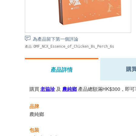
為產品留下第一個評論
產品:
OMF_NCX_Essence_of_Chicken_8s_Perch_6s
購
產品詳情
購買
老協珍
及
農純鄉
產品總額滿HK$300，即可
品牌
農純鄉
包裝