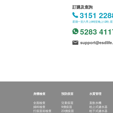
訂購及查詢
3151 228
星期一至六早上9時至晚上12時; 
5283 411
support@esdlife
身體檢查
預防疫苗
水質管理
全面檢查
兒童疫苗
直飲水機
婦科檢查
9價疫苗
枱上式濾水器
打疫苗前檢查
23價疫苗
枱下式濾水器