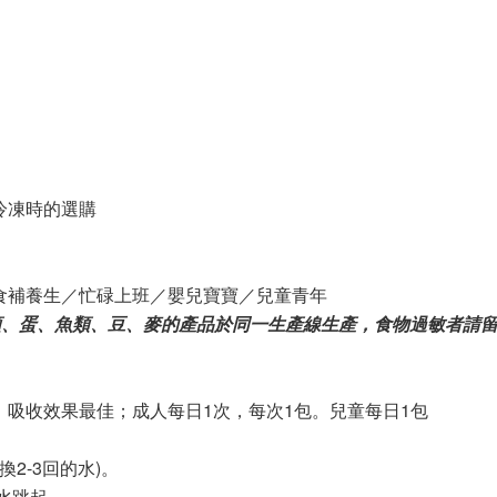
冷凍時的選購
食補養生／忙碌上班／嬰兒寶寶／兒童青年
類、蛋、魚類、豆、麥的產品於同一生產線生產，食物過敏者請
吸收效果最佳；成人每日1次，每次1包。兒童每日1包
換2-3回的水)。
水跳起。