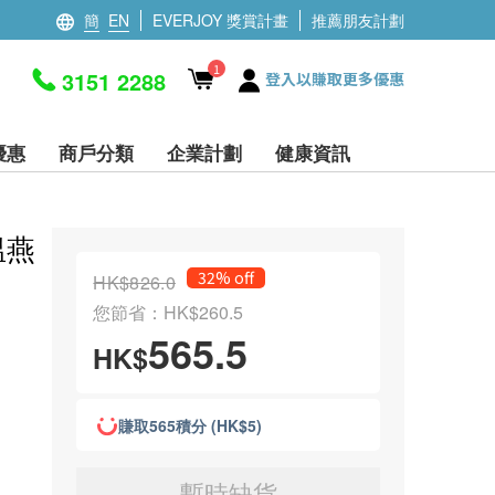
簡
EN
EVERJOY 獎賞計畫
推薦朋友計劃
1
3151 2288
登入以賺取更多優惠
優惠
商戶分類
企業計劃
健康資訊
溫燕
32% off
HK$826.0
您節省：HK$260.5
565.5
HK$
賺取565積分 (HK$5)
暫時缺貨