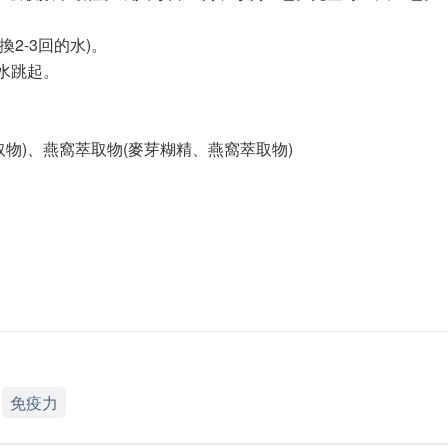
換2-3回的水)。
水跳起。
物)、燕窩萃取物(麥芽糊精、燕窩萃取物)
免疫力