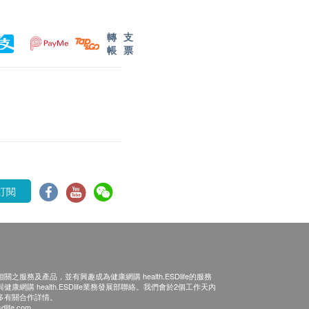
轉
支
帳
票
訂閱
之服務及產品，並有興趣成為健康網購 health.ESDlife的服務
康網購 health.ESDlife業務發展部聯絡。我們會於2個工作天內
多有關合作詳情。
dlife.com