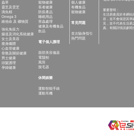
蟲草
寵物健康
個人健康
靈芝及雲芝
長者健康
有機食品
重要聲明：
滴魚精
防疫產品
寵物健康
生活易會員於本網站
Omega 3
睡眠用品
容，並不會保證其準
維他命 及 礦物質
害蟲處理
常見問題
見，並不代表生活易
健康及有機食品
責。有關詳情請參閱
強化免疫力
飲品
首次驗身指引
腸道及消化系統健康
熱門問題
女士及美容
電子個人護理
瘦身纖體
心血管健康
面部美容儀器
骨骼及關節健康
電鬚刨
男士健康
風筒
頭髮護理
脫毛器
孕婦健康
休閑娛樂
運動智能手錶
運動耳機