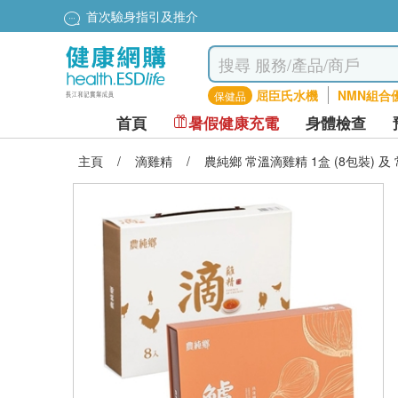
首次驗身指引及推介
屈臣氏水機
NMN組合
保健品
首頁
暑假健康充電
身體檢查
主頁
/
滴雞精
/
農純鄉 常溫滴雞精 1盒 (8包裝) 及