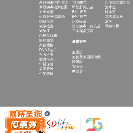
新冠病毒抗體測試
13價疫苗
水龍頭式濾水器
新冠病毒檢測套裝
甲型肝炎疫苗
濾水壺
男士健康
5合1疫苗
濾水瓶
心血管/三高風險
6合1疫苗
花灑濾水器
婚前檢查
水痘疫苗
濾芯
備孕檢查
輪狀病毒口服疫苗
電解水機
過敏症
日本腦炎疫苗
內視鏡服務
癌症測試
健康管理
家傭體檢
DNA 測試
血壓計
視力檢查
血糖及膽固醇檢測
聽力檢查
體溫計
中醫保健
電子磅
兒童發展
助聽器
企業體檢