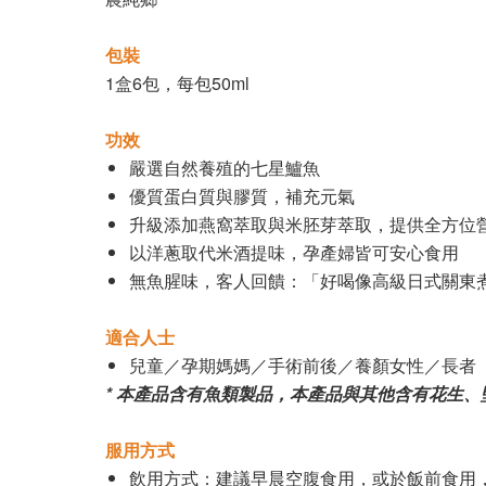
包裝
1盒6包，每包50ml
功效
嚴選自然養殖的七星鱸魚
優質蛋白質與膠質，補充元氣
升級添加燕窩萃取與米胚芽萃取，提供全方位
以洋蔥取代米酒提味，孕產婦皆可安心食用
無魚腥味，客人回饋：「好喝像高級日式關東
適合人士
兒童／孕期媽媽／手術前後／養顏女性／長者
* 本產品含有魚類製品，本產品與其他含有花生
服用方式
飲用方式：建議早晨空腹食用，或於飯前食用