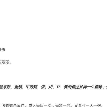
營養
煮湯頭」
、堅果類、魚類、甲殼類、蛋、奶、豆、麥的產品於同一生產線，
，吸收效果最佳。成人每日一次，每次一包。兒童可一天一包。