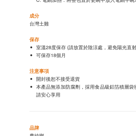
成分
台灣土雞
保存
室溫28度保存 (請放置於陰涼處，避免陽光直射
可保存18個月
注意事項
開封後恕不接受退貨
本產品無添加防腐劑，採用食品級鋁箔積層袋
請安心享用
品牌
農純鄉