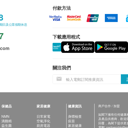
付款方法
8
星期日及公眾假期休息
7
下載應用程式
.com
關注我們
保健品
家居健康
健康資訊
商戶合作 / 加盟
如閣下擁有任何健康相關
NMN
日常家電
身體檢查
及產品供應商，歡迎與健
滴雞精
空氣淨化
疫苗
回覆，為閣下提供更
益生菌
廚房電器
家居健康
電郵:
partnership@es