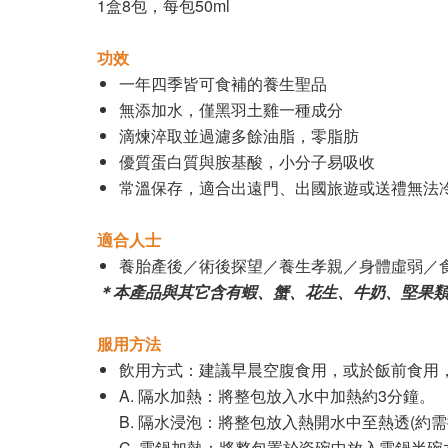
1盒8包，每包50ml
功效
一年四季皆可食補的養生聖品
無添加水，僅黑羽土雞一種成分
滴煉淬取並過濾多餘油脂，零脂肪
優質蛋白質與胺基酸，小分子易吸收
常溫保存，適合出遠門、出國旅遊或送禮無法
適合人士
養胎產後／術後探望／養生孝親／身體虛弱／
＊本產品與其它含有蝦、蟹、花生、牛奶、堅果
服用方法
飲用方式：建議早晨空腹食用，或於飯前食用，
A. 隔水加熱：將整包放入水中加熱約3分鐘。
B. 隔水浸泡：將整包放入熱開水中至熱透(約需
C. 電鍋加熱：將整包置於瓷碗中放入電鍋半碗