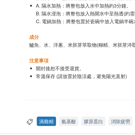
A. 隔水加熱：將整包放入水中加熱約3分鐘。
B. 隔水浸泡：將整包放入熱開水中至熱透(約需
C. 電鍋加熱：將整包置於瓷碗中放入電鍋半碗
成分
鱸魚、水、洋蔥、米胚芽萃取物(糊精、米胚芽淬取
注意事項
開封後恕不接受退貨。
常溫保存 (請放置於陰涼處，避免陽光直射)
滴雞精
氨基酸
膠原蛋白
消除疲勞