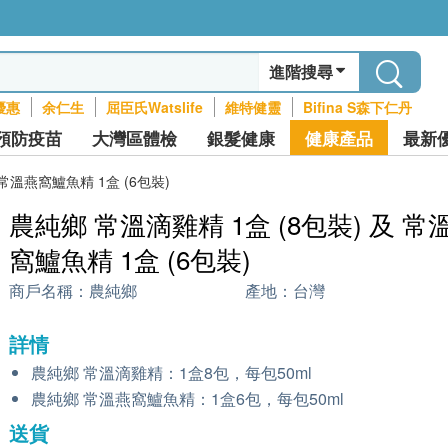
進階搜尋
優惠
余仁生
屈臣氏Watslife
維特健靈
Bifina S森下仁丹
預防疫苗
大灣區體檢
銀髮健康
健康產品
最新
 常溫燕窩鱸魚精 1盒 (6包裝)
農純鄉 常溫滴雞精 1盒 (8包裝) 及 常
窩鱸魚精 1盒 (6包裝)
商戶名稱：
農純鄉
產地：
台灣
詳情
農純鄉 常溫滴雞精：1盒8包，每包50ml
農純鄉 常溫燕窩鱸魚精：1盒6包，每包50ml
送貨