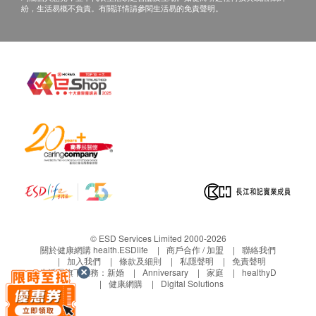
紛，生活易概不負責。有關詳情請參閱生活易的免責聲明。
注意事項
開封後恕不接受退貨。
本產品為鋁箔袋裝，請勿直接放入微波爐加熱，以
免發生危險。
本產品無添加防腐劑，採用食品級鋁箔積層袋密封
包裝，能充分阻隔空氣及細菌入侵，經高壓滅菌製
程，不必添加防腐劑即能常溫保存，是最安全的包
裝食品，請安心享用
© ESD Services Limited 2000-2026
關於健康網購 health.ESDlife
商戶合作 / 加盟
聯絡我們
加入我們
條款及細則
私隱聲明
免責聲明
生活易旗下業務：
新婚
Anniversary
家庭
healthyD
健康網購
Digital Solutions