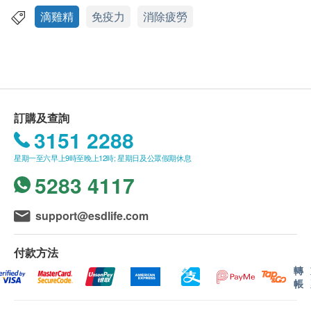
圖片已獲O My Family授權使用；圖片只供參考。
滴雞精
免疫力
消除疲勞
1盒6包，每包60ml
如有任何爭議，O My Family及健康網購
health.ESDdlife 保留最終決議權。
功效
滴雞精全新體驗，甘醇濃郁風味
送貨條款：
天然熟成黑蒜Ｘ天然養殖黑面文蛤
購買老協珍及農純鄉產品總額滿HK$300，即可享
使用人道飼養黑羽土雞，唯一敢公開養雞場
訂購及查詢
本地免費送貨服務。賬單總額未滿HK$300需附加
滴煉淬取並過濾多餘油脂，補充營養無負擔
3151 2288
HK$60運費。
優質蛋白質與胺基酸，小分子易吸收
星期一至六早上9時至晚上12時; 星期日及公眾假期休息
我們將於確定訂單後3-5個工作天內安排發貨。
5283 4117
不排除運送時間會因節日而有所影響。當八號烈風
適合人士
訊號懸掛或黑色暴雨警告生效時，送貨服務時間將
女性調理／新手爸媽／成長中兒童／忙碌上班族／
會延遲。
support@esdlife.com
樂齡保健族／美麗養生／備考青少年
所有訂單須視乎相關貨品的供應情況再作最後確
＊本產品含螺貝類等過敏原，並與其他含有蝦、蟹、
認。倘若供應商O My Family未能提供任何訂單上
花生、牛奶、蛋、魚類、堅果類、 芝麻、麩質的穀
付款方法
的貨品，供應商O My Family有權拒絕接受該訂
類、大豆、亞硫酸鹽類的產品於同一生產線生產,食品
轉
帳
單，並且會於送貨前透過電話或電郵通知顧客再作
過敏者請留意。
安排。