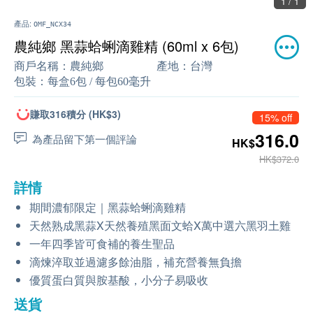
1 / 1
產品:
OMF_NCX34
農純鄉 黑蒜蛤蜊滴雞精 (60ml x 6包)
商戶名稱：
農純鄉
產地：
台灣
包裝：
每盒6包 / 每包60毫升
賺取316積分 (HK$3)
15% off
316.0
為產品留下第一個評論
HK$
HK$372.0
詳情
期間濃郁限定｜黑蒜蛤蜊滴雞精
天然熟成黑蒜X天然養殖黑面文蛤X萬中選六黑羽土雞
一年四季皆可食補的養生聖品
滴煉淬取並過濾多餘油脂，補充營養無負擔
優質蛋白質與胺基酸，小分子易吸收
送貨