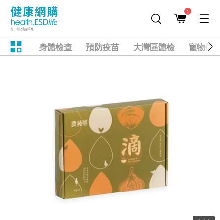
1
身體檢查
預防疫苗
大灣區體檢
寵物健