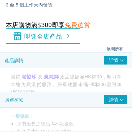
3 至 5 個工作天內發貨
本店購物滿$300即享
免費送貨
即睇全店產品
展開所有
詳情
產品詳情
購買
老協珍
及
農純鄉
產品總額滿HK$300，即可享
本地免費送貨服務。賬單總額未滿HK$300需附加
HK$60運費。
詳情
購買須知
品牌
一般條款：
農純鄉
所有出售之貨品均不設退款。
此產品由O My Family提供。
包裝