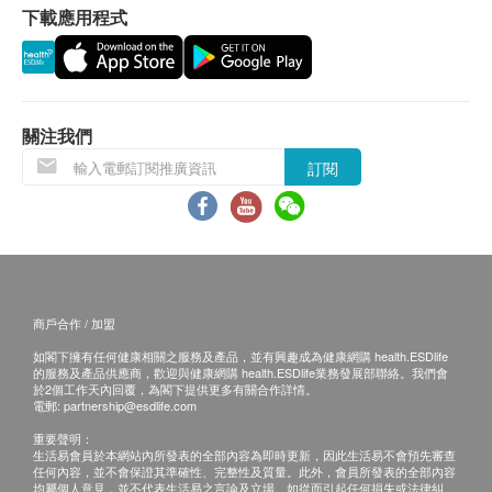
下載應用程式
服用方法
保用條款：
建議早晨空腹食用，或於飯前食用，吸收效果最
貨品質量保證，於顧客收到產品當日起計，使用期
佳。成人每日一次，每日一包。嬰兒建議可烹調成
應最少有9個月或以上。
副食品予以食用，並依照寶寶狀況漸進地予以食
用，三歲即可一天一包。
關注我們
退換條款：
A. 隔水加熱：將整包放入水中加熱約3分鐘。
訂閱
當顧客收取已訂購之貨品時，有責任檢查貨品是否
B. 隔水浸泡：將整包放入熱開水中至熱透(約需換
有損毀情況，一經確認簽收，恕不接受退換。
2-3回的水)。
如有其他損壞或遺漏查詢，顧客必須保留有效收據
C. 電鍋加熱：將整包置於瓷碗中放入電鍋半碗水
正本，並於送貨後3個工作天內按下列方式聯絡 O
跳起。
My Family 客戶服務部跟進 (Whatsapp查詢 ：
商戶合作 / 加盟
5913 1675)
成分
如閣下擁有任何健康相關之服務及產品，並有興趣成為健康網購 health.ESDlife
台灣土雞、蛤蜊、水、黑蒜
的服務及產品供應商，歡迎與健康網購 health.ESDlife業務發展部聯絡。我們會
於2個工作天內回覆，為閣下提供更多有關合作詳情。
電郵:
partnership@esdlife.com
保存
重要聲明：
常溫保存
生活易會員於本網站內所發表的全部內容為即時更新，因此生活易不會預先審查
任何內容，並不會保證其準確性、完整性及質量。此外，會員所發表的全部內容
可保存18個月
均屬個人意見，並不代表生活易之言論及立場。如從而引起任何損失或法律糾