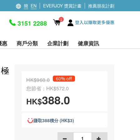
簡
EN
EVERJOY 獎賞計畫
推薦朋友計劃
1
3151 2288
登入以賺取更多優惠
優惠
商戶分類
企業計劃
健康資訊
 極
60% off
HK$960.0
您節省：HK$572.0
388.0
HK$
賺取388積分 (HK$3)