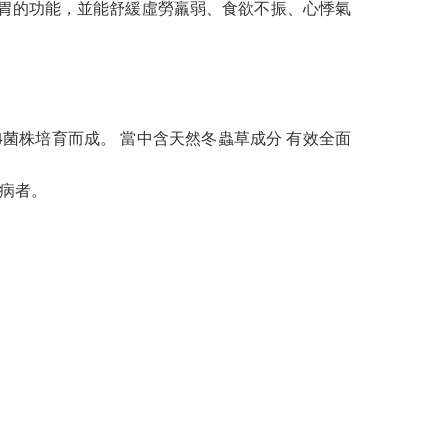
胃的功能，並能舒緩虛勞羸弱、食欲不振、心悸氣
-4菌株培育而成。 當中含天然冬蟲草成分 有效全面
久病者。