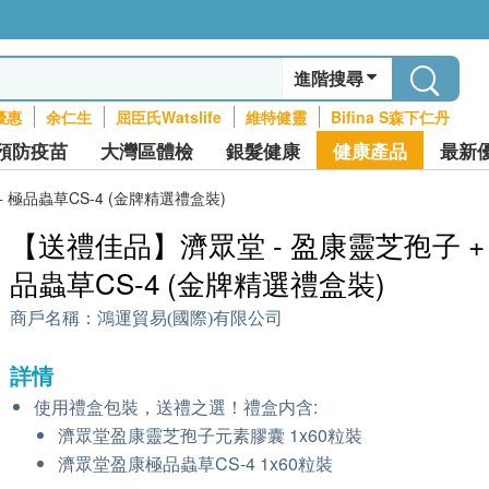
進階搜尋
優惠
余仁生
屈臣氏Watslife
維特健靈
Bifina S森下仁丹
預防疫苗
大灣區體檢
銀髮健康
健康產品
最新
 極品蟲草CS-4 (金牌精選禮盒裝)
【送禮佳品】濟眾堂 - 盈康靈芝孢子 +
品蟲草CS-4 (金牌精選禮盒裝)
商戶名稱：
鴻運貿易(國際)有限公司
詳情
使用禮盒包裝，送禮之選！禮盒内含:
濟眾堂盈康靈芝孢子元素膠囊 1x60粒裝
濟眾堂盈康極品蟲草CS-4 1x60粒裝