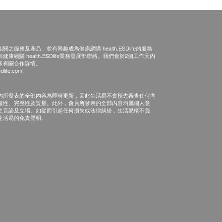
之服務及產品，並有興趣成為健康網購 health.ESDlife的服務
康網購 health.ESDlife業務發展部聯絡。我們會於2個工作天內
多有關合作詳情。
dlife.com
內所發表的全部內容為即時更新，因此生活易不會預先審查任何內
確性、完整性及質量。此外，會員所發表的全部內容均屬個人意
之言論及立場。如從而引起任何損失或法律糾紛，生活易概不負
生活易的免責聲明。