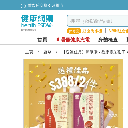
首次驗身指引及推介
屈臣氏水機
NMN組合
保健品
首頁
暑假健康充電
身體檢查
主頁
/
蟲草
/
【送禮佳品】濟眾堂 - 盈康靈芝孢子 +