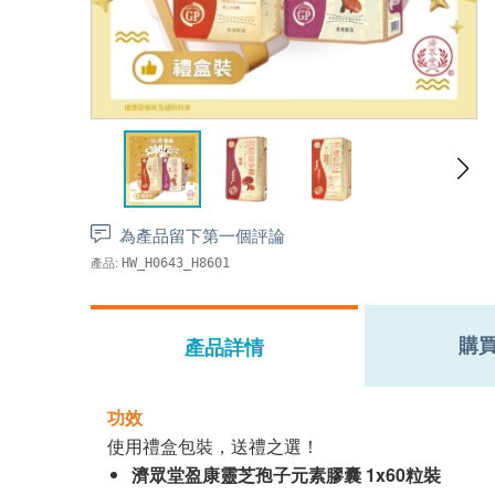
為產品留下第一個評論
產品:
HW_H0643_H8601
購
產品詳情
功效
使用禮盒包裝，送禮之選！
濟眾堂盈康靈芝孢子元素膠囊 1x60粒裝