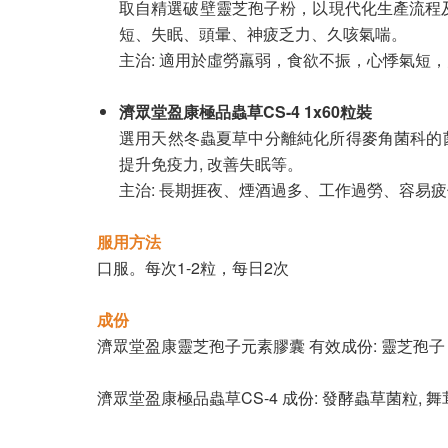
取自精選破壁靈芝孢子粉，以現代化生產流程
短、失眠、頭暈、神疲乏力、久咳氣喘。
主治: 適用於虛勞羸弱，食欲不振，心悸氣短
濟眾堂盈康極品蟲草CS-4 1x60粒裝
選用天然冬蟲夏草中分離純化所得麥角菌科的菌種
提升免疫力, 改善失眠等。
主治: 長期捱夜、煙酒過多、工作過勞、容易
服用方法
口服。每次1-2粒，每日2次
成份
濟眾堂盈康靈芝孢子元素膠囊 有效成份: 靈芝孢子
濟眾堂盈康極品蟲草CS-4 成份: 發酵蟲草菌粒, 舞