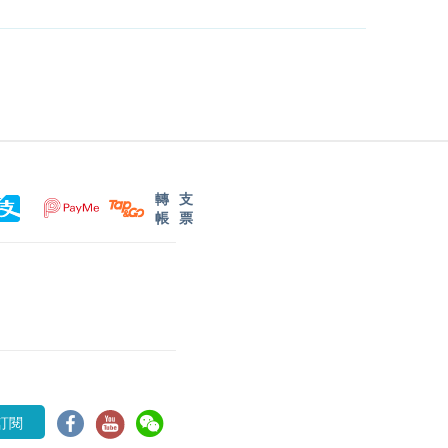
轉
支
帳
票
訂閱