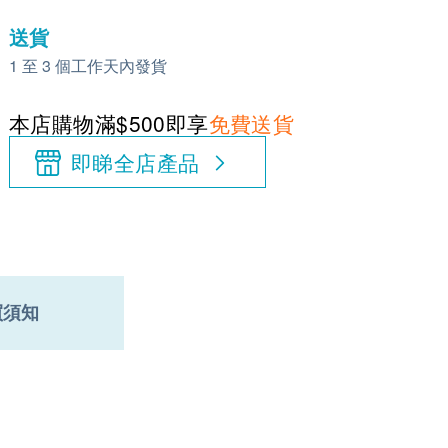
送貨
1 至 3 個工作天內發貨
本店購物滿$500即享
免費送貨
即睇全店產品
買須知