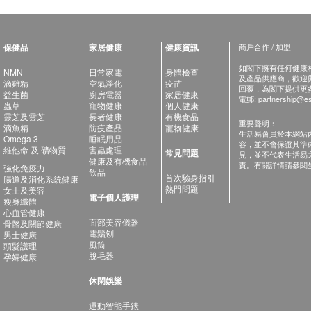
保健品
家居健康
健康資訊
商戶合作 / 加盟
如閣下擁有任何健康相關
NMN
日常家電
身體檢查
及產品供應商，歡迎與健
滴雞精
空氣淨化
疫苗
回覆，為閣下提供更
益生菌
廚房電器
家居健康
電郵:
partnership@es
蟲草
寵物健康
個人健康
靈芝及雲芝
長者健康
有機食品
重要聲明：
滴魚精
防疫產品
寵物健康
生活易會員於本網站
Omega 3
睡眠用品
容，並不會保證其準
維他命 及 礦物質
害蟲處理
常見問題
見，並不代表生活易
健康及有機食品
責。有關詳情請參閱
強化免疫力
飲品
首次驗身指引
腸道及消化系統健康
熱門問題
女士及美容
電子個人護理
瘦身纖體
心血管健康
面部美容儀器
骨骼及關節健康
電鬚刨
男士健康
風筒
頭髮護理
脫毛器
孕婦健康
休閑娛樂
運動智能手錶