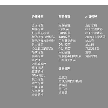
身體檢查
預防疫苗
水質管理
全面檢查
兒童疫苗
直飲水機
婦科檢查
9價疫苗
枱上式濾水器
打疫苗前檢查
23價疫苗
枱下式濾水器
新冠病毒抗體測試
13價疫苗
水龍頭式濾水器
新冠病毒檢測套裝
甲型肝炎疫苗
濾水壺
男士健康
5合1疫苗
濾水瓶
心血管/三高風險
6合1疫苗
花灑濾水器
婚前檢查
水痘疫苗
濾芯
備孕檢查
輪狀病毒口服疫苗
電解水機
過敏症
日本腦炎疫苗
內視鏡服務
癌症測試
健康管理
家傭體檢
DNA 測試
血壓計
視力檢查
血糖及膽固醇檢測
聽力檢查
體溫計
中醫保健
電子磅
兒童發展
助聽器
企業體檢