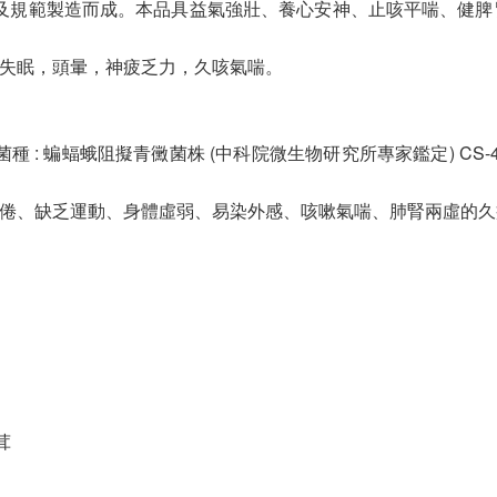
及規範製造而成。本品具益氣強壯、養心安神、止咳平喘、健脾
，失眠，頭暈，神疲乏力，久咳氣喘。
 : 蝙蝠蛾阻擬青黴菌株 (中科院微生物研究所專家鑑定) CS
疲倦、缺乏運動、身體虛弱、易染外感、咳嗽氣喘、肺腎兩虛的
茸