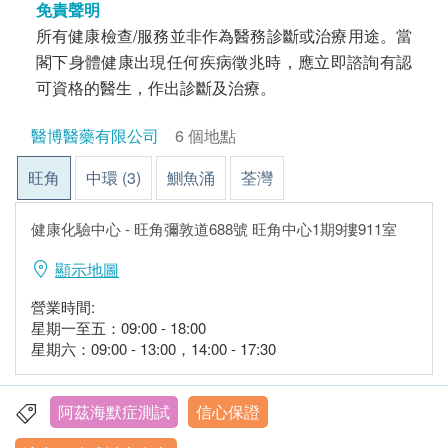
免責聲明
所有健康檢查/服務並非作為醫務診斷或治療用途。當
閣下身體健康出現任何疾病徵兆時，應立即諮詢有認
可資格的醫生，作出診斷及治療。
醫博醫藥有限公司
6 個地點
旺角
中環 (3)
鰂魚涌
荃灣
健康化驗中心 - 旺角彌敦道688號 旺角中心1期9摟911室
顯示地圖
營業時間:
星期一至五：09:00 - 18:00
星期六：09:00 - 13:00，14:00 - 17:30
阿茲海默症測試
信心保證