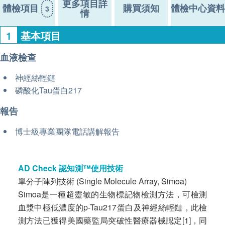
更多項目詳
體檢項目
購買須知
體檢中心資料
3
情
1
基本項目
血液檢查
神經絲輕鏈
磷酸化Tau蛋白217
報告
博士級專業團隊電話講解報告
AD Check 認知測™使用技術
單分子陣列技術 (Single Molecule Array, Simoa)
Simoa是一種超靈敏的生物標記物檢測方法，可檢測
血漿中極低濃度的p-Tau217蛋白及神經絲輕鏈，此檢
測方法已獲得美國藥監局突破性醫療器械認定[1]，同