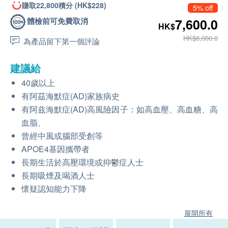
賺取22,800積分 (HK$228)
5% off
體檢前可免費取消
7,600.0
HK$
HK$8,000.0
為產品留下第一個評論
建議給
40歲以上
有阿茲海默症(AD)家族病史
有阿兹海默症(AD)高風險因子：如高血壓、高血糖、高
血脂、
曾經中風或腦部受創等
APOE4基因攜帶者
長期生活於高壓環境或抑鬱症人士
長期吸煙及喝酒人士
懷疑認知能力下降
展開所有