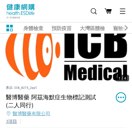
身體檢查
預防疫苗
大灣區體檢
寵物健
2 / 4
產品:
ICB_8273_2ppl
醫博醫藥 阿茲海默症生物標記測試
(二人同行)
醫博醫藥有限公司
3項目