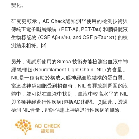
變化。
研究更顯示，AD Check認知測™使用的檢測技術與
傳統正電子斷層掃描（PET-Aβ, PET-Tau) 和腦脊髓液
生物標記物 (CSF Aβ42/40, and CSF p-Tau181) 的檢
測結果相符。[2]
另外，測試所使用的Simoa 技術亦能檢測出血液中神
經絲輕鏈(Neurofilament Light Chain, NfL)的含量。
NfL是一種有助於構成大腦神經細胞結構的蛋白質。
當這些神經細胞受到損傷時，NfL 會釋放到周圍的液
體中，並可以在血液中找到，血液中較高水平的 NfL
與多種神經退行性疾病(包括AD)相關。[3]因此，透過
檢測 NfL含量，能評估患上神經退行性疾病的風險。