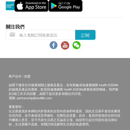
關注我們
訂閱
商戶合作 / 加盟
如閣下擁有任何健康相關之服務及產品，並有興趣成為健康網購 health.ESDlife
的服務及產品供應商，歡迎與健康網購 health.ESDlife業務發展部聯絡。我們會
於2個工作天內回覆，為閣下提供更多有關合作詳情。
電郵:
partnership@esdlife.com
重要聲明：
生活易會員於本網站內所發表的全部內容為即時更新，因此生活易不會預先審查
任何內容，並不會保證其準確性、完整性及質量。此外，會員所發表的全部內容
均屬個人意見，並不代表生活易之言論及立場。如從而引起任何損失或法律糾
紛，生活易概不負責。有關詳情請參閱生活易的免責聲明。