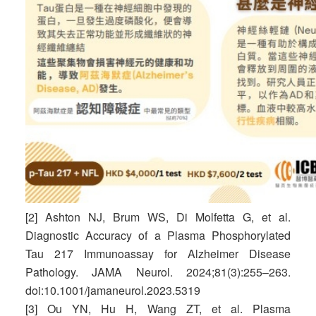
[2] Ashton NJ, Brum WS, Di Molfetta G, et al.
Diagnostic Accuracy of a Plasma Phosphorylated
Tau 217 Immunoassay for Alzheimer Disease
Pathology. JAMA Neurol. 2024;81(3):255–263.
doi:10.1001/jamaneurol.2023.5319
[3] Ou YN, Hu H, Wang ZT, et al. Plasma