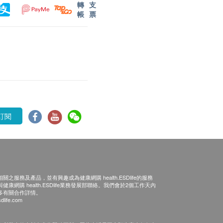
轉
支
帳
票
訂閱
之服務及產品，並有興趣成為健康網購 health.ESDlife的服務
康網購 health.ESDlife業務發展部聯絡。我們會於2個工作天內
多有關合作詳情。
dlife.com