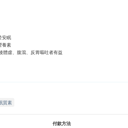
於安眠
營養素
後體虛、腹瀉、反胃嘔吐者有益
眠質素
付款方法