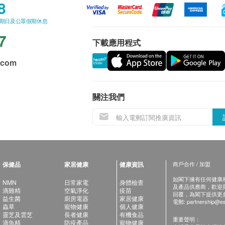
8
星期日及公眾假期休息
7
下載應用程式
.com
關注我們
保健品
家居健康
健康資訊
商戶合作 / 加盟
如閣下擁有任何健康相關
NMN
日常家電
身體檢查
及產品供應商，歡迎與健
滴雞精
空氣淨化
疫苗
回覆，為閣下提供更
益生菌
廚房電器
家居健康
電郵:
partnership@es
蟲草
寵物健康
個人健康
靈芝及雲芝
長者健康
有機食品
重要聲明：
滴魚精
防疫產品
寵物健康