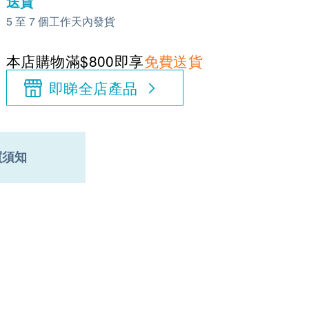
送貨
5 至 7 個工作天內發貨
本店購物滿$800即享
免費送貨
即睇全店產品
買須知