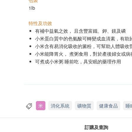
包裝
1lb
特性及功效
有補中益氣之效， 且含豐富鐵、鉀、鎂及磷
小米蛋白質中的色氨酸可轉變成血清素，有助
小米含有易消化吸收的澱粉，可幫助人體吸收
小米能降胃火， 煮粥食用，對於產後婦女或病
可煮成小米粥 睡前吃，具安眠的藥理作用
米
消化系統
礦物質
健康食品
睡
訂購及查詢