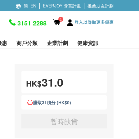
簡
EN
EVERJOY 獎賞計畫
推薦朋友計劃
1
3151 2288
登入以賺取更多優惠
優惠
商戶分類
企業計劃
健康資訊
31.0
HK$
賺取31積分 (HK$0)
暫時缺貨