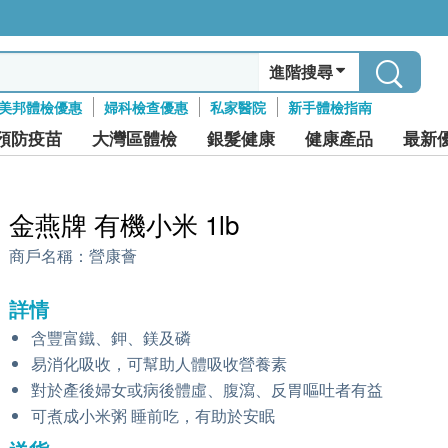
進階搜尋
美邦體檢優惠
婦科檢查優惠
私家醫院
新手體檢指南
預防疫苗
大灣區體檢
銀髮健康
健康產品
最新
金燕牌 有機小米 1lb
商戶名稱：
營康薈
詳情
含豐富鐵、鉀、鎂及磷
易消化吸收，可幫助人體吸收營養素
對於產後婦女或病後體虛、腹瀉、反胃嘔吐者有益
可煮成小米粥 睡前吃，有助於安眠