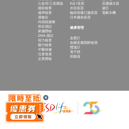
心血管/三高風險
6合1疫苗
花灑濾水器
婚前檢查
水痘疫苗
濾芯
備孕檢查
輪狀病毒口服疫苗
電解水機
過敏症
日本腦炎疫苗
內視鏡服務
癌症測試
健康管理
家傭體檢
DNA 測試
血壓計
視力檢查
血糖及膽固醇檢測
聽力檢查
體溫計
中醫保健
電子磅
兒童發展
助聽器
企業體檢