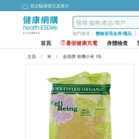
首次驗身指引及推介
熱門搜尋：
體檢送現金券/禮品
首頁
暑假健康充電
身體檢查
主頁
/
米
/
金燕牌 有機小米 1lb