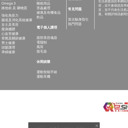
生活易會員於本網站
Omega 3
睡眠用品
容，並不會保證其準
維他命 及 礦物質
害蟲處理
常見問題
見，並不代表生活易
健康及有機食品
責。有關詳情請參閱
強化免疫力
飲品
首次驗身指引
腸道及消化系統健康
熱門問題
女士及美容
電子個人護理
瘦身纖體
心血管健康
面部美容儀器
骨骼及關節健康
電鬚刨
男士健康
風筒
頭髮護理
脫毛器
孕婦健康
休閑娛樂
運動智能手錶
運動耳機