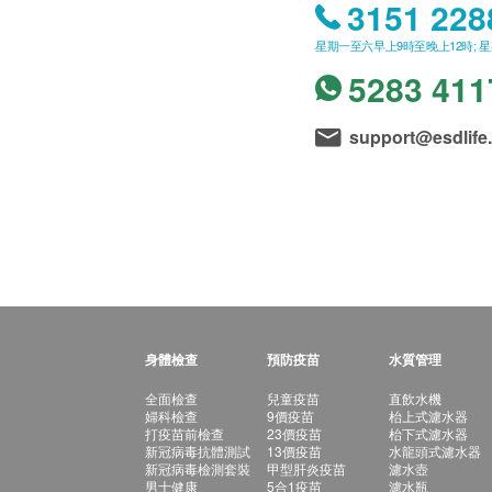
3151 228
星期一至六早上9時至晚上12時; 
5283 411
support@esdlife
身體檢查
預防疫苗
水質管理
全面檢查
兒童疫苗
直飲水機
婦科檢查
9價疫苗
枱上式濾水器
打疫苗前檢查
23價疫苗
枱下式濾水器
新冠病毒抗體測試
13價疫苗
水龍頭式濾水器
新冠病毒檢測套裝
甲型肝炎疫苗
濾水壺
男士健康
5合1疫苗
濾水瓶