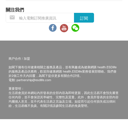
牛磺酸
所有訂單須視乎相關貨品的供應情況再作最後確
含奶類及大豆製品
認。倘若供應商未能提供任何訂單上的貨品，健康
關注我們
網購health.ESDlife
有權拒絕接受該訂單，並且會
訂閱
使用說明：
於送貨前透過電話或電郵通知顧客再作安排。
標準沖調方法
倘若由於不可抗力的原因(
包括但不限於由於天
210毫升溫水＋7量匙(約55克)粉末＝250毫升(242
災、火災、水災、意外、暴亂、戰爭、政府政策、
千卡)
罷工或任何不能控制的情況
)
而未能準確地提供閣
下所需的貨品或服務，華康復康用品有限公司及健
商戶合作 / 加盟
康網購
health.ESDlife
均不會承擔任何責任或賠
如閣下擁有任何健康相關之服務及產品，並有興趣成為健康網購 health.ESDlife
償。
的服務及產品供應商，歡迎與健康網購 health.ESDlife業務發展部聯絡。我們會
華康復康用品有限公司會根據閣下提供的地址盡力
於2個工作天內回覆，為閣下提供更多有關合作詳情。
電郵:
partnership@esdlife.com
確保貨品在預約日期送到該地址，若因閣下的原因
重要聲明：
而導致貨品超過購買日期30
日後仍不成功派送，康
生活易會員於本網站內所發表的全部內容為即時更新，因此生活易不會預先審查
任何內容，並不會保證其準確性、完整性及質量。此外，會員所發表的全部內容
復康用品有限公司保留權利包括任何拒絕要求退款
均屬個人意見，並不代表生活易之言論及立場。如從而引起任何損失或法律糾
申请之權利。
紛，生活易概不負責。有關詳情請參閱生活易的免責聲明。
如在約定日期不能收貨，請於約定收貨日前最少
1
個工作天前聯絡營康薈。
若沒有通知，送貨地址在約定收貨日不能收