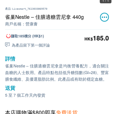
1 / 1
產品:
Livesmart_7613033869570
雀巢Nestle – 佳膳適糖雲尼拿 440g
商戶名稱：
營康薈
賺取185積分 (HK$1)
185.0
HK$
為產品留下第一個評論
詳情
雀巢Nestle – 佳膳適糖雲尼拿是均衡營養配方，適合關注
血糖的人士飲用。產品特點包括低升糖指數(GI=28)、豐富
膳食纖維、及優選脂肪比例。此產品或有助於穩定血糖。
送貨
5 至 7 個工作天內發貨
本店購物滿$800即享
免費送貨