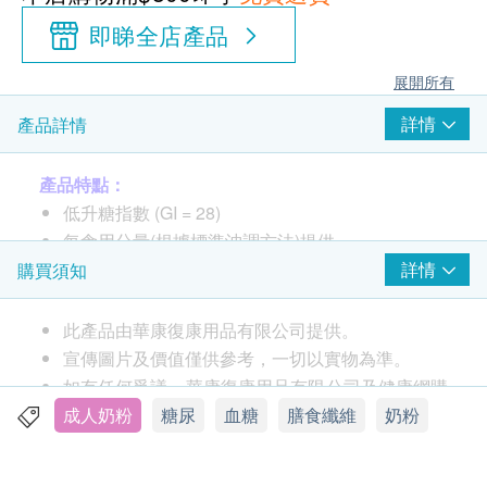
即睇全店產品
展開所有
詳情
產品詳情
產品特點：
低升糖指數 (GI = 28)
每食用分量(根據標準沖調方法)提供
4.79克膳食纖維，有助腸道健康
詳情
購買須知
11.3克蛋白質，其乳清蛋白及酪蛋白分量比例是
1:1，乳清蛋白容易消化吸收，有助維持肌肉質量
此產品由華康復康用品有限公司提供。
7.15克單元不飽和脂肪，適量進食單元不飽和脂
宣傳圖片及價值僅供參考，一切以實物為準。
肪，有利心臟健康
如有任何爭議，華康復康用品有限公司及健康網購
雲尼拿口味
health.ESDlife保留最終決議權。
成人奶粉
糖尿
血糖
膳食纖維
奶粉
適合飲用人士：
送貨