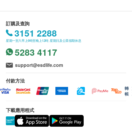
關注血糖的人士
購買
營康薈
產品總額滿
HK$800
，即可享香港一般
葡萄糖不耐受的人士
地區免費送貨服務。
成年或老年人營養不良
送貨服務
*
只適用於香港島，九龍及新界之地
訂購及查詢
址。
* (
但車輛不能直達的地區，需視附情況收取
3151 2288
配料：
附加費。
)
木薯糊精、植物油（高油酸葵花籽油、低芥酸菜籽
星期一至六早上9時至晚上12時; 星期日及公眾假期休息
沒有升降機之樓層，將收取上樓送貨費，費用為每
油、葵花籽油）、乳清蛋白質（奶類製品）、酪蛋
5283 4117
層$30
。
白酸鉀（奶類製品）、膳食纖維（瓜耳膠、阿拉伯
偏遠地區如離島、馬灣、愉景灣、大嶼山及東涌等
膠、低聚果糖、菊粉）、異麥芽酮糖、礦物質（磷
地區，將額外收取$200
送貨費
,
但車輛不能直達的
support@esdlife.com
酸鈉、檸檬酸鈉、氯化鉀、碳酸鈣、氯化鈣、氧化
地區，再需視乎情況收取附加費。
鎂、硫酸亞鐵、硫酸鋅、硫酸錳、硫酸銅、氯化
賬單總額未滿HK$800
需附加
HK$80
運費。
付款方法
鉻、碘化鉀、鉬酸鈉、亞硒酸鈉）、麥芽糊精、乳
訂單確認後將於 4
個工作天內營康薈會聯絡安排發
轉
帳
化劑（大豆卵磷脂E322）、重酒石酸膽鹼 、肌
貨。
醇、酸度調節劑（檸檬酸E330）、維他命（C 、
不排除運送時間會因節日而有所影響。當八號烈風
煙酰胺、 B5 、 E 、 B6 、 B1 、 B2 、 A 、葉
下載應用程式
訊號懸掛或黑色暴雨警告生效時，送貨服務時間將
酸、 K1 、生物素、 D3 、 B12）、人造及天然調
會延遲。農曆初一、初二及初三均會休息(
不提供
味劑、甜味劑（醋磺內酯鉀E950） 、左旋肉鹼、
送貨
)
，敬請留意。