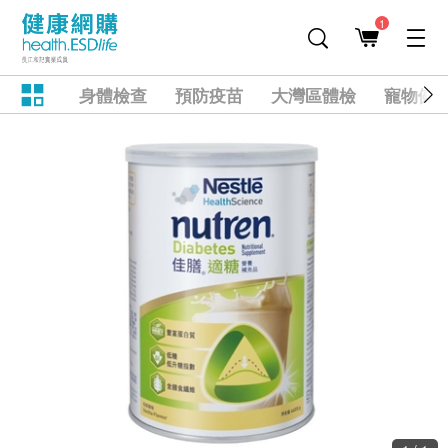
1
身體檢查
預防疫苗
大灣區體檢
寵物健