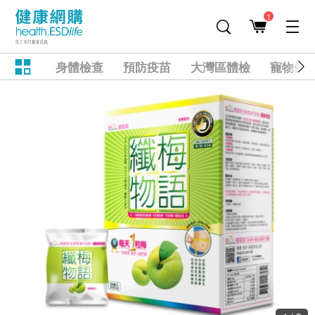
1
身體檢查
預防疫苗
大灣區體檢
寵物健