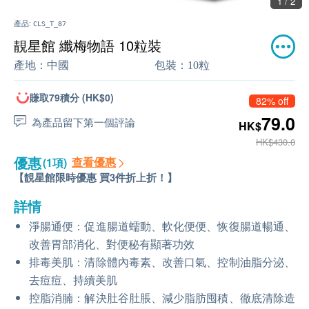
1 / 2
產品:
CLS_T_87
靚星館 纖梅物語 10粒裝
產地：
中國
包裝：
10粒
賺取79積分 (HK$0)
82% off
79.0
為產品留下第一個評論
HK$
HK$430.0
優惠
查看優惠
(1項)
【靚星館限時優惠 買3件折上折！】
詳情
淨腸通便：促進腸道蠕動、軟化便便、恢復腸道暢通、
改善胃部消化、對便秘有顯著功效
排毒美肌：清除體內毒素、改善口氣、控制油脂分泌、
去痘痘、持續美肌
控脂消腩：解決肚谷肚脹、減少脂肪囤積、徹底清除造