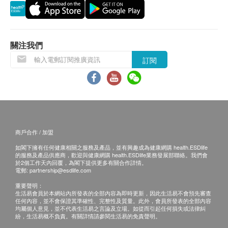
桑葉粉、橘皮粉、抹茶粉、山楂粉、荷葉粉、低聚木
糖、綜合果蔬酵素液
關注我們
最合適服用“纖梅物語”的人
士
訂閱
便秘問題 / 肚腩肥胖 / 經常肚脹 / 皮膚長痘 / 飲食不定
時 / 有口氣問題
使用方法
首次服用：請於睡前食用一粒，建議喝大量清水加
強效果
商戶合作 / 加盟
其後服用：每日1次，請於午或晚餐後食用一粒，
如閣下擁有任何健康相關之服務及產品，並有興趣成為健康網購 health.ESDlife
建議喝大量清水加強效果
的服務及產品供應商，歡迎與健康網購 health.ESDlife業務發展部聯絡。我們會
於2個工作天內回覆，為閣下提供更多有關合作詳情。
加強效果：每日2次，請於午和晚餐後各食用一
電郵:
partnership@esdlife.com
粒，建議喝大量清水加強效果
重要聲明：
生活易會員於本網站內所發表的全部內容為即時更新，因此生活易不會預先審查
*食用後宜多喝水 *首次服用的時候，由於宿便長期
任何內容，並不會保證其準確性、完整性及質量。此外，會員所發表的全部內容
在腸壁上，排毒時候有部分人仕會有輕微肚子痛感
均屬個人意見，並不代表生活易之言論及立場。如從而引起任何損失或法律糾
紛，生活易概不負責。有關詳情請參閱生活易的免責聲明。
覺，屬於正常現象。