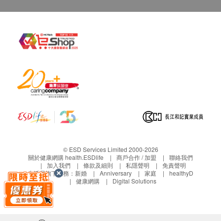
包裝規格
一盒10粒，每粒獨立包裝
注意事項
1)避免給兒童接觸。
2)每包均以真空形式包裝，建議開封後即時進食，冷
藏後口感更佳。
3)梅子內有核，請勿吞服，以免鯁塞。
4)此產品屬於天然食品，個別顏色、形狀及味道或會
有差異實屬正常。
5)兒童、孕婦及長期病患者不宜食用，若有疑問請於
© ESD Services Limited 2000-2026
關於健康網購 health.ESDlife
商戶合作 / 加盟
聯絡我們
食用前咨詢醫生意見。
加入我們
條款及細則
私隱聲明
免責聲明
6)避免置於高溫潮濕及日光直射處。
生活易旗下業務：
新婚
Anniversary
家庭
healthyD
健康網購
Digital Solutions
儲存期限
二年