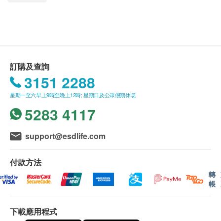
天然草本精華，再用高壓滲透，深層發酵的獨特工序
配合製成；風味獨特，酸甜可口；讓您在享受美味的
同時，達到暢便美肌減腩效果。
高原採集原粒天然青梅果:促進消化，改善腸胃功能，
對便秘有顯著功效
訂購及查詢
綜合果蔬酵素液: 助腸胃蠕動，提昇新陳代謝，調整體
3151 2288
質。
星期一至六早上9時至晚上12時; 星期日及公眾假期休息
低聚木糖: 使益生菌在腸道大量增殖，改善腸道動力。
5283 4117
桑葉粉: 可以維持身體的醣類新陳代謝。
橘皮粉: 增強消化吸收功能，緩解胃部脹氣
support@esdlife.com
抹茶粉: 可將脂肪燃燒率提高，減輕體重
山楂粉: 幫助消化，減少脂肪堆積
付款方法
荷葉粉: 大量纖維促使腸胃蠕動，幫助消化，排毒順暢
轉
帳
主要成份
糖漬天然青梅（高原採集原粒天然青梅果、白砂糖、
下載應用程式
食用鹽、山梨酸鉀、苯甲酸鈉、甜蜜素）、葡萄糖、