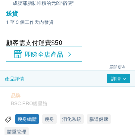
成腹部脂肪堆積的元凶“宿便”
送貨
1 至 3 個工作天內發貨
顧客需支付運費$50
即睇全店產品
展開所有
詳情
產品詳情
品牌
BSC.PRO靚星館
功效
瘦身纖體
瘦身
消化系統
腸道健康
以天然青梅果為載體，新添加[綜合果蔬酵素液]-瘦身
體重管理
更強！更採用先進的超低溫冷凍萃取技術，提取各類