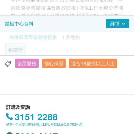
脂、尿酸及肝酵素五高指標，預防心腦血管疾病，涵
血脂
港國際專業體檢協會將於隨後1-3個工作天辦公時間
蓋：
內，聯絡客戶確認身體檢查的時間及地點。客戶亦可
✓ 五高指數檢查（血壓、血糖、血脂、尿酸、肝酵
總膽固醇
致電查詢或在訂單確認後1個工作天透過Whatsapp進
高密度膽固醇
詳情
體檢中心資料
素）
總及高密度膽固醇比例
行預約 (+852 6918 2430）。
✓ 肝腎功能檢查
香港國際專業體檢協會
1 個地點
三酸甘油脂
附贈專業報告解說與個人化健康建議，助您全面掌握
極低密度膽固醇
有效期
身體狀態。
銅鑼灣
低密度膽固醇 (直接測試)
本身體檢查計劃有效期為兩個月，客戶必須於兩個月
三酸甘油脂/高密度膽固醇比率
內（由確認付款日期起計）接受有關檢查，逾期作
全面體檢
信心保證
適合18歲或以上人士
銅鑼灣告士打道255-257號信和廣場11樓全層
廢。
糖尿
顯示地圖
空腹血糖
報告
星期一至六：9:00am - 6:00pm
糖化血色素
進行健康檢查後，一般情況下，需大概7-10個工作天
星期日及公眾假期 休息
跟進檢查報告， 工作天不包括星期六、日及公眾假
肝功能
訂購及查詢
期。 輪侯報告講解時間會因應不同情況（如個別化驗
3151 2288
項目所需時間或客人指明特定時段）而有所延長。
谷丙轉氨酵素
谷草轉氨酵素
星期一至六早上9時至晚上12時; 星期日及公眾假期休息
總膽紅素