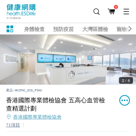
1
身體檢查
預防疫苗
大灣區體檢
寵物健
2 / 6
產品:
HKIPHC_ESD_P5HU
香港國際專業體檢協會 五高心血管檢
查精選計劃
香港國際專業體檢協會
71項目