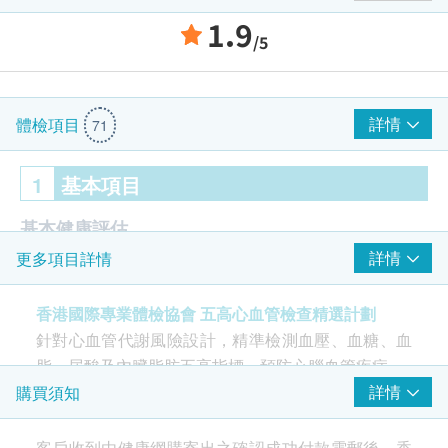
1.9
/5
詳情
體檢項目
71
1
基本項目
基本健康評估
詳情
更多項目詳情
體質指標
身高
香港國際專業體檢協會 五高心血管檢查精選計劃
詳細醫學問卷
針對心血管代謝風險設計，精準檢測血壓、血糖、血
體重
脂、尿酸及內臟脂肪五高指標，預防心腦血管疾病。
脈搏
詳情
購買須知
收縮壓
舒張壓
針對心血管代謝風險設計，精準檢測血壓、血糖、血
客戶收到由健康網購寄出之確認成功付款電郵後，香