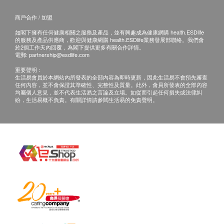
嗜酸性白血球計數
紅血球平均血紅素
商戶合作 / 加盟
紅血球平均血紅素濃度
如閣下擁有任何健康相關之服務及產品，並有興趣成為健康網購 health.ESDlife
的服務及產品供應商，歡迎與健康網購 health.ESDlife業務發展部聯絡。我們會
單核白血球計數
於2個工作天內回覆，為閣下提供更多有關合作詳情。
嗜中性白血球
電郵:
partnership@esdlife.com
血小板數目
重要聲明：
生活易會員於本網站內所發表的全部內容為即時更新，因此生活易不會預先審查
紅血球分佈寬度
任何內容，並不會保證其準確性、完整性及質量。此外，會員所發表的全部內容
紅血球計數
均屬個人意見，並不代表生活易之言論及立場。如從而引起任何損失或法律糾
紛，生活易概不負責。有關詳情請參閱生活易的免責聲明。
白血球
紅血球壓積量
淋巴白血球
單核白血球
紅血球平均體積
血紅素
淋巴球絕對計數
泌尿情況
小便細菌