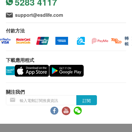
5283 4117
直接膽紅素
鹼性磷酸酵素
support@esdlife.com
總蛋白質
白蛋白
付款方法
球蛋白
轉
白蛋白及球蛋白比率
帳
丙種谷氨酸轉移酵素
下載應用程式
腎功能
尿素
肌酸酐
關注我們
血液檢查
訂閱
嗜中性白血球絕對計數
嗜鹼性白血球計數
嗜鹼性白血球
嗜酸性白血球