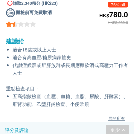
賺取2,340積分 (HK$23)
76% off
體檢前可免費取消
780.0
HK$
HK$3,280.0
建議給
適合18歲或以上人士
適合有高血壓/糖尿病家族史
代謝症候群或肥胖族群或長期應酬飲酒或高壓力工作者
人士
重點檢查項目：
五高指數檢查（血壓、血糖、血脂、尿酸、肝酵素）、
肝腎功能、乙型肝炎檢查、小便常規
展開所有
更少
評分及評論