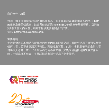
谷丙轉氨酵素
丙種谷氨酸轉移酵素
商戶合作 / 加盟
腎功能
如閣下擁有任何健康相關之服務及產品，並有興趣成為健康網購 health.ESDlife
的服務及產品供應商，歡迎與健康網購 health.ESDlife業務發展部聯絡。我們會
於2個工作天內回覆，為閣下提供更多有關合作詳情。
尿素
電郵:
partnership@esdlife.com
肌酸酐
$400 豐澤電子禮券
重要聲明：
腎絲球過濾率
生活易會員於本網站內所發表的全部內容為即時更新，因此生活易不會預先審查
任何內容，並不會保證其準確性、完整性及質量。此外，會員所發表的全部內容
均屬個人意見，並不代表生活易之言論及立場。如從而引起任何損失或法律糾
甲狀腺
紛，生活易概不負責。有關詳情請參閱生活易的免責聲明。
游離甲狀腺素
促甲狀腺激素
游離三碘甲狀腺素
血液檢查
嗜鹼性白血球
嗜酸性白血球
嗜酸性白血球計數