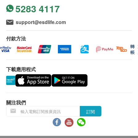
收縮壓
5283 4117
$400 AEON 禮券
舒張壓
support@esdlife.com
血脂
總膽固醇
付款方法
高密度膽固醇
轉
帳
低密度膽固醇
總及高密度膽固醇比例
三酸甘油脂
下載應用程式
極低密度膽固醇
糖尿
$400 百佳電子禮券
空腹血糖
關注我們
糖化血色素
訂閱
肝功能
谷草轉氨酵素