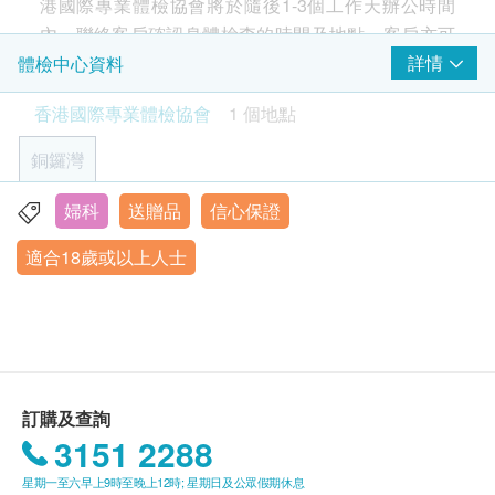
服務。
柏氏子宮頸細胞塗片檢查 (適合有性經驗的女性檢查)
港國際專業體檢協會將於隨後1-3個工作天辦公時間
內，聯絡客戶確認身體檢查的時間及地點。客戶亦可
癌症指標
重點項目
致電查詢或在訂單確認後1個工作天透過Whatsapp進
詳情
體檢中心資料
本計劃專為18歲或以上女性深度健康需求設計，結合
行預約 (+852 6918 2430）。
精密影像檢查與全方位血液分析，涵蓋：
癌抗原15.3 (乳癌)
香港國際專業體檢協會
1 個地點
✓ 婦科超聲波掃描（卵巢/子宮/膀胱/乳房
/甲狀腺
）
癌抗原125 (卵巢癌)
有效期
✓ 癌症標記篩查（乳房/卵巢）
銅鑼灣
心臟檢查
重點項目
本身體檢查計劃有效期為兩個月，客戶必須於兩個月
✓ 子宮頸抹片檢查
Smartech - “Multi Cook” 智能高速煲 (原價$828)
內（由確認付款日期起計）接受有關檢查，逾期作
✓ 心血管疾病評估
婦科
送贈品
信心保證
靜臥心電圖
銅鑼灣告士打道255-257號信和廣場11樓全層
廢。
✓ 三高及痛風檢測
適合18歲或以上人士
顯示地圖
✓ 器官功能檢查
2
基本項目
報告
✓ 炎症及感染篩查
星期一至六：9:00am - 6:00pm
進行健康檢查後，一般情況下，需大概7-10個工作天
星期日及公眾假期 休息
基本健康評估
跟進檢查報告， 工作天不包括星期六、日及公眾假
附贈專業報告解說與個人化健康建議，助您全面掌握
體質指標
期。 輪侯報告講解時間會因應不同情況（如個別化驗
身體狀態。
身高
項目所需時間或客人指明特定時段）而有所延長。
訂購及查詢
詳細醫學問卷
3151 2288
體重
星期一至六早上9時至晚上12時; 星期日及公眾假期休息
脈搏