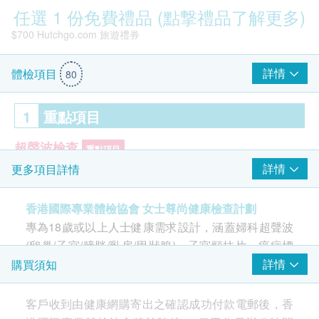
任選 1 份免費禮品 (點撃禮品了解更多)
$700 Hutchgo.com 旅遊禮券
詳情
體檢項目
80
1
重點項目
超聲波檢查
重點項目
詳情
更多項目詳情
乳房超聲波
膀胱超聲波
香港國際專業體檢協會 女士尊尚健康檢查計劃
子宮超聲波
專為18歲或以上人士健康需求設計，涵蓋婦科超聲波
卵巢超聲波
Smartech - “Easy Cook”智能迷你多功能電飯煲 (原價$828)
(卵巢/子宮/膀胱/乳房/甲狀腺)、子宮頸抹片、癌症標
甲狀腺超聲波
記篩查等，助您及早發現潛在風險，守護身心健康。
詳情
購買須知
子宮頸病變測試 (只限女士)
重點項目
中心特別設置了女士專區，為女性客戶提供更貼心的
客戶收到由健康網購寄出之確認成功付款電郵後，香