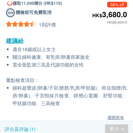
賺取11,040積分 (HK$110)
58% off
體檢前可免費取消
3,680.0
HK$
HK$8,800.0
1則評價
建議給
適合18歲或以上女士
關注婦科健康、有乳癌/卵巢癌家族史
需全面監測三高及代謝功能的女性
重點檢查項目：
婦科超聲波(卵巢/子宮/膀胱/乳房/甲狀腺)、癌症指標(乳
房/卵巢)、子宮頸抹片檢查、靜態心電圖、肝腎功能、
甲狀腺功能、三高檢查
展開所有
更少
評分及評論 (1)