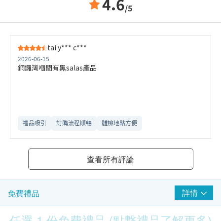
4.6
/5
tai y*** c***
2026-06-15
銅鑼灣嗰間有黑salas產品
禮品吸引
訂購流程順暢
體檢地點方便
查看所有評論
詳情
免費禮品
任選 1 份免費禮品 (點撃禮品了解更多)