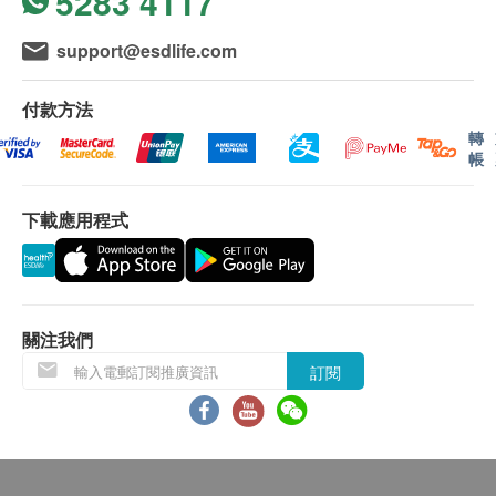
5283 4117
三酸甘油脂
極低密度膽固醇
support@esdlife.com
低密度膽固醇 (直接測試)
付款方法
糖尿
轉
空腹血糖
帳
血液檢查
下載應用程式
嗜中性白血球絕對計數
嗜鹼性白血球計數
嗜鹼性白血球
Smartech - “Mini Cool” 無段變速高速便攜冷凍風扇 (原價$498)
嗜酸性白血球
關注我們
嗜酸性白血球計數
訂閱
紅血球平均血紅素
紅血球平均血紅素濃度
單核白血球計數
嗜中性白血球