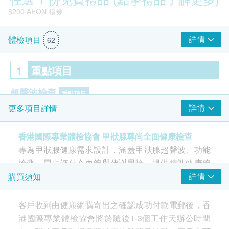
$200 AEON 禮券
詳情
體檢項目
62
1
重點項目
超聲波檢查
重點項目
詳情
更多項目詳情
甲狀腺超聲波
頸動脈血管壁超聲波掃描
香港國際專業體檢協會 甲狀腺尊尚全面健康檢查
甲狀腺
專為甲狀腺健康需求設計，涵蓋甲狀腺超聲波、功能
重點項目
$200 百佳電子禮券
檢測，同步評估心血管與代謝風險，提供精準健康管
游離甲狀腺素
理方案。
詳情
購買須知
促甲狀腺激素
游離三碘甲狀腺素
客戶收到由健康網購寄出之確認成功付款電郵後，香
本計劃專甲狀腺健康需求設計，結合精密影像檢查與
抗甲狀腺過氧化物酶抗體
港國際專業體檢協會將於隨後1-3個工作天辦公時間
全方位血液分析，涵蓋：
甲狀腺球蛋白抗體