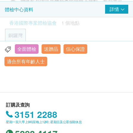
內，聯絡客戶確認身體檢查的時間及地點。客戶亦可
✓ 甲狀腺超聲波掃描
甲狀腺球蛋白
致電查詢或在訂單確認後1個工作天透過Whatsapp進
詳情
體檢中心資料
✓ 甲狀腺功能檢查
行預約 (+852 6918 2430）。
✓ 心血管疾病評估
2
基本項目
香港國際專業體檢協會
1 個地點
附贈專業報告解說與個人化健康建議，助您全面掌握
有效期
身體狀態。
基本健康評估
銅鑼灣
本身體檢查計劃有效期為兩個月，客戶必須於兩個月
體質指標
$200 豐澤電子禮券
內（由確認付款日期起計）接受有關檢查，逾期作
全面體檢
送贈品
信心保證
銅鑼灣告士打道255-257號信和廣場11樓全層
身高
廢。
詳細醫學問卷
適合所有年齡人士
顯示地圖
體重
報告
星期一至六：9:00am - 6:00pm
脈搏
進行健康檢查後，一般情況下，需大概7-10個工作天
星期日及公眾假期 休息
收縮壓
跟進檢查報告， 工作天不包括星期六、日及公眾假
舒張壓
期。 輪侯報告講解時間會因應不同情況（如個別化驗
血脂
項目所需時間或客人指明特定時段）而有所延長。
訂購及查詢
3151 2288
總膽固醇
高密度膽固醇
星期一至六早上9時至晚上12時; 星期日及公眾假期休息
總及高密度膽固醇比例
$500 Hutchgo.com 旅遊禮券