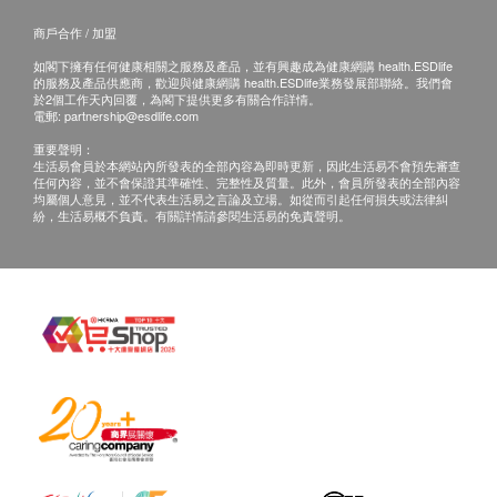
血小板數目
紅血球分佈寬度
商戶合作 / 加盟
紅血球計數
如閣下擁有任何健康相關之服務及產品，並有興趣成為健康網購 health.ESDlife
的服務及產品供應商，歡迎與健康網購 health.ESDlife業務發展部聯絡。我們會
白血球
於2個工作天內回覆，為閣下提供更多有關合作詳情。
紅血球壓積量
電郵:
partnership@esdlife.com
淋巴白血球
Smartech - “Mini Palm” 迷你無段變速強風風扇 (原價$398)
重要聲明：
生活易會員於本網站內所發表的全部內容為即時更新，因此生活易不會預先審查
單核白血球
任何內容，並不會保證其準確性、完整性及質量。此外，會員所發表的全部內容
紅血球平均體積
均屬個人意見，並不代表生活易之言論及立場。如從而引起任何損失或法律糾
紛，生活易概不負責。有關詳情請參閱生活易的免責聲明。
血紅素
淋巴球絕對計數
泌尿情況
小便細菌
小便血
小便顏色
小便酸鹼度
小便紅血球
小便比重