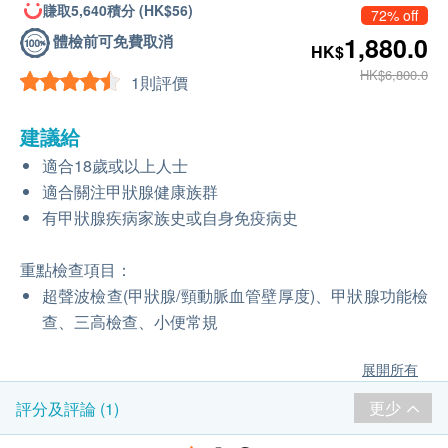
賺取5,640積分 (HK$56)
72% off
體檢前可免費取消
1,880.0
HK$
HK$6,800.0
1則評價
建議給
適合18歲或以上人士
適合關注甲狀腺健康族群
有甲狀腺疾病家族史或自身免疫病史
重點檢查項目：
超聲波檢查(甲狀腺/頸動脈血管壁厚度)、甲狀腺功能檢
查、三高檢查、小便常規
展開所有
更少
評分及評論 (1)