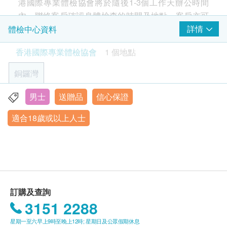
港國際專業體檢協會將於隨後1-3個工作天辦公時間
心臟檢查
重點項目
內，聯絡客戶確認身體檢查的時間及地點。客戶亦可
本計劃專為18歲或以上男性深度健康需求設計，結合
致電查詢或在訂單確認後1個工作天透過Whatsapp進
詳情
體檢中心資料
精密影像檢查與全方位血液分析，涵蓋：
靜臥心電圖
行預約 (+852 6918 2430）。
✓ 超聲波掃描（前列腺/膀胱/肝臟）
香港國際專業體檢協會
1 個地點
肺功能
✓ 癌症標記篩查（前列腺/睪丸/腸）
重點項目
有效期
✓ 心血管疾病評估
銅鑼灣
胸肺X光
本身體檢查計劃有效期為兩個月，客戶必須於兩個月
✓ 三高及痛風檢測
Smartech - “Multi Cook” 智能高速煲 (原價$828)
內（由確認付款日期起計）接受有關檢查，逾期作
✓ 器官功能檢查
男士
送贈品
信心保證
銅鑼灣告士打道255-257號信和廣場11樓全層
2
基本項目
廢。
✓ 炎症及感染篩查
適合18歲或以上人士
顯示地圖
附贈專業報告解說與個人化健康建議，助您全面掌握
基本健康評估
報告
身體狀態。
星期一至六：9:00am - 6:00pm
進行健康檢查後，一般情況下，需大概7-10個工作天
身高
星期日及公眾假期 休息
跟進檢查報告， 工作天不包括星期六、日及公眾假
體重
期。 輪侯報告講解時間會因應不同情況（如個別化驗
脈搏
收縮壓
項目所需時間或客人指明特定時段）而有所延長。
訂購及查詢
舒張壓
3151 2288
血脂
星期一至六早上9時至晚上12時; 星期日及公眾假期休息