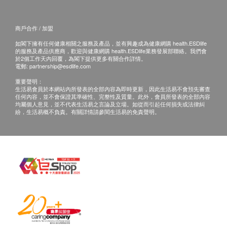
尿素
肌酸酐
商戶合作 / 加盟
腎絲球過濾率
如閣下擁有任何健康相關之服務及產品，並有興趣成為健康網購 health.ESDlife
的服務及產品供應商，歡迎與健康網購 health.ESDlife業務發展部聯絡。我們會
甲狀腺
於2個工作天內回覆，為閣下提供更多有關合作詳情。
電郵:
partnership@esdlife.com
游離甲狀腺素
$500 豐澤電子禮券
重要聲明：
生活易會員於本網站內所發表的全部內容為即時更新，因此生活易不會預先審查
促甲狀腺激素
任何內容，並不會保證其準確性、完整性及質量。此外，會員所發表的全部內容
游離三碘甲狀腺素
均屬個人意見，並不代表生活易之言論及立場。如從而引起任何損失或法律糾
紛，生活易概不負責。有關詳情請參閱生活易的免責聲明。
血液檢查
嗜鹼性白血球
嗜酸性白血球
嗜酸性白血球計數
紅血球平均血紅素
紅血球平均血紅素濃度
單核白血球計數
嗜中性白血球