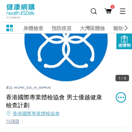
1
身體檢查
預防疫苗
大灣區體檢
寵物健
送禮物
1 / 6
產品:
HKIPHC_ESD_45_NUPMCHC
香港國際專業體檢協會 男士優越健康
檢查計劃
香港國際專業體檢協會
75項目