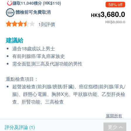
賺取11,040積分 (HK$110)
58% off
體檢前可免費取消
3,680.0
HK$
HK$8,800.0
1則評價
建議給
適合18歲或以上男士
有前列腺癌/睪丸癌家族史
需全面監測三高及代謝功能的男性
重點檢查項目：
超聲波檢查(前列腺/膀胱/肝臟)、癌症指標(前列腺/睪丸/
腸)、靜態心電圖、胸肺X光、甲狀腺功能、乙型肝炎檢
查、肝腎功能、三高檢查
展開所有
更少
評分及評論 (1)