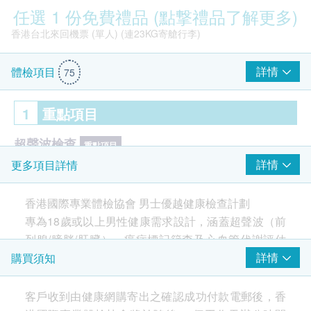
任選 1 份免費禮品 (點撃禮品了解更多)
香港台北來回機票 (單人) (連23KG寄艙行李)
詳情
體檢項目
75
1
重點項目
超聲波檢查
重點項目
詳情
更多項目詳情
前列腺超聲波- 只限男士
肝臟超聲波
香港國際專業體檢協會 男士優越健康檢查計劃
膀胱超聲波
專為18歲或以上男性健康需求設計，涵蓋超聲波（前
癌症指標
Smartech - “Easy Cook”智能迷你多功能電飯煲 (原價$828)
重點項目
列腺/膀胱/肝臟）、癌症標記篩查及心血管代謝評估
等，助您及早發現潛在風險，守護身心健康。
詳情
購買須知
前列腺癌抗原
人絨毛膜促性腺激素 (睾丸癌) (只限男士)
客戶收到由健康網購寄出之確認成功付款電郵後，香
癌胚抗原 (腸癌)