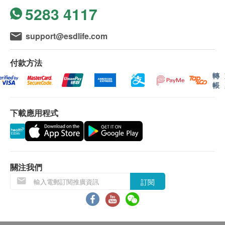
5283 4117
$500 AEON 禮券
總膽固醇
高密度膽固醇
support@esdlife.com
低密度膽固醇
總及高密度膽固醇比例
付款方法
三酸甘油脂
轉
極低密度膽固醇
帳
糖尿
下載應用程式
空腹血糖
糖化血色素
肝功能
$500 百佳電子禮券
關注我們
谷草轉氨酵素
訂閱
谷丙轉氨酵素
丙種谷氨酸轉移酵素
腎功能