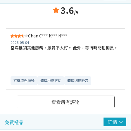
3.6
/5
Chan C*** K*** N***
2026-05-04
當場推銷其他服務，感覺不太好。 此外，等待時間也稍長。
訂購流程順暢
體檢地點方便
體檢環境舒適​
查看所有評論
詳情
免費禮品