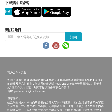
下載應用程式
關注我們
訂閱
商戶合作 / 加盟
如閣下擁有任何健康相關之服務及產品，並有興趣成為健康網購 health.ESDlife
的服務及產品供應商，歡迎與健康網購 health.ESDlife業務發展部聯絡。我們會
於2個工作天內回覆，為閣下提供更多有關合作詳情。
電郵:
partnership@esdlife.com
重要聲明：
生活易會員於本網站內所發表的全部內容為即時更新，因此生活易不會預先審查
任何內容，並不會保證其準確性、完整性及質量。此外，會員所發表的全部內容
均屬個人意見，並不代表生活易之言論及立場。如從而引起任何損失或法律糾