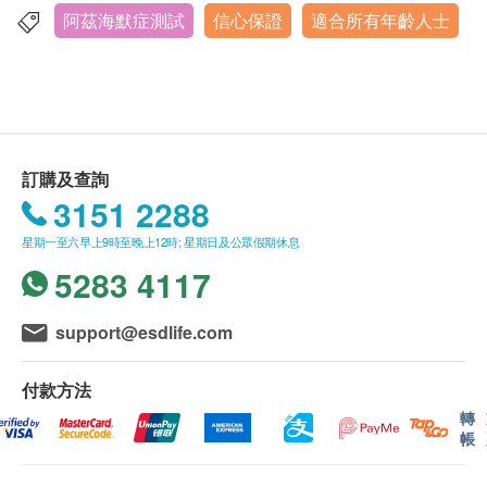
內（由確認付款日期起計）接受有關檢查，逾期作
阿茲海默症測試
信心保證
適合所有年齡人士
銅鑼灣告士打道255-257號信和廣場11樓全層
廢。
顯示地圖
報告
星期一至六：9:00am - 6:00pm
進行健康檢查後，一般情況下，需大概7-10個工作天
星期日及公眾假期 休息
跟進檢查報告， 工作天不包括星期六、日及公眾假
訂購及查詢
期。 輪侯報告講解時間會因應不同情況（如個別化驗
3151 2288
項目所需時間或客人指明特定時段）而有所延長。
星期一至六早上9時至晚上12時; 星期日及公眾假期休息
5283 4117
support@esdlife.com
付款方法
轉
帳