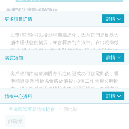
長者認知障礙風險評估
詳情
更多項目詳情
P-Tau217 蛋白
血漿標記物可以檢測早期腦退化，因為它們是反映大
腦生理狀態的物質，並會釋放到血液中。在出現病徵
前通過血液就已經可以檢測到這些標記物(p-
Tau217)。血液中的p-Tau217標記物可在阿兹海默症
詳情
購買須知
發病前10-20年被檢测出來，能有效區分阿茲海默症
與其他類型的腦退化，準確率(AUC)高達95%以上。
客戶收到由健康網購寄出之確認成功付款電郵後，香
港國際專業體檢協會將於隨後1-3個工作天辦公時間
內，聯絡客戶確認身體檢查的時間及地點。客戶亦可
致電查詢或在訂單確認後1個工作天透過Whatsapp進
詳情
體檢中心資料
行預約 (+852 6918 2430）。
香港國際專業體檢協會
1 個地點
有效期
銅鑼灣
本身體檢查計劃有效期為兩個月，客戶必須於兩個月