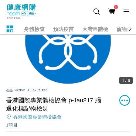
1
身體檢查
預防疫苗
大灣區體檢
寵物健
1 / 6
產品:
HKIPHC_AlzDx_I_ESD
香港國際專業體檢協會 p-Tau217 腦
退化標記物檢測
香港國際專業體檢協會
1項目