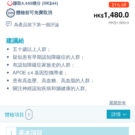
賺取4,440積分 (HK$44)
21% off
體檢前可免費取消
1,480.0
HK$
HK$1,880.0
為產品留下第一個評論
建議給
五十歲以上人群；
疑似患有早期認知障礙症的人群；
有認知障礙症家族史的人群；
APOE ε4 基因型攜帶者；
患有高血壓、高血糖、高血脂的人群；
關注神經認知疾病和腦健康的人群。
展開所有
詳情
體檢項目
1
1
基本項目