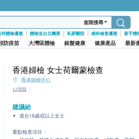
進階搜尋
美邦體檢優惠
體檢送台北機票
私家醫院
婦科檢查優惠
新手體
預防疫苗
大灣區體檢
銀髮健康
健康產品
最新
香港婦檢 女士荷爾蒙檢查
香港婦檢中心
12項目
建議給
適合18歲或以上女士
重點檢查項目：