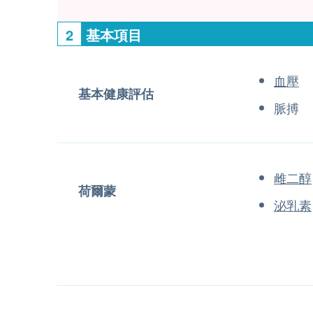
2
基本項目
血壓
基本健康評估
脈搏
雌二醇
荷爾蒙
泌乳素