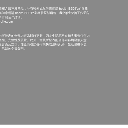
之服務及產品，並有興趣成為健康網購 health.ESDlife的服務
康網購 health.ESDlife業務發展部聯絡。我們會於2個工作天內
多有關合作詳情。
dlife.com
內所發表的全部內容為即時更新，因此生活易不會預先審查任何內
確性、完整性及質量。此外，會員所發表的全部內容均屬個人意
之言論及立場。如從而引起任何損失或法律糾紛，生活易概不負
生活易的免責聲明。