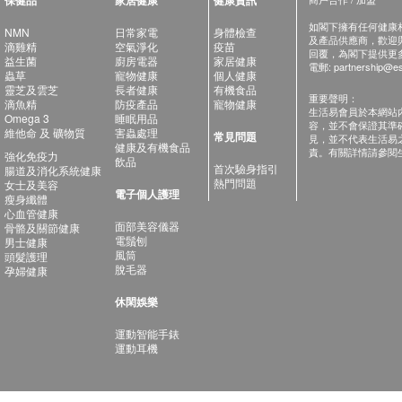
保健品
家居健康
健康資訊
如閣下擁有任何健康相關
NMN
日常家電
身體檢查
及產品供應商，歡迎與健
滴雞精
空氣淨化
疫苗
回覆，為閣下提供更
益生菌
廚房電器
家居健康
電郵:
partnership@es
蟲草
寵物健康
個人健康
靈芝及雲芝
長者健康
有機食品
重要聲明：
滴魚精
防疫產品
寵物健康
生活易會員於本網站
Omega 3
睡眠用品
容，並不會保證其準
維他命 及 礦物質
害蟲處理
常見問題
見，並不代表生活易
健康及有機食品
責。有關詳情請參閱
強化免疫力
飲品
首次驗身指引
腸道及消化系統健康
熱門問題
女士及美容
電子個人護理
瘦身纖體
心血管健康
面部美容儀器
骨骼及關節健康
電鬚刨
男士健康
風筒
頭髮護理
脫毛器
孕婦健康
休閑娛樂
運動智能手錶
運動耳機