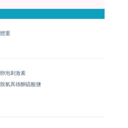
體重
卵泡刺激素
脫氫異雄酮硫酸鹽