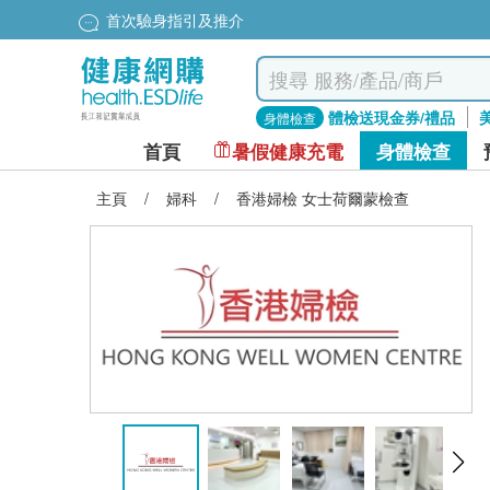
首次驗身指引及推介
體檢送現金券/禮品
身體檢查
首頁
暑假健康充電
身體檢查
主頁
/
婦科
/
香港婦檢 女士荷爾蒙檢查