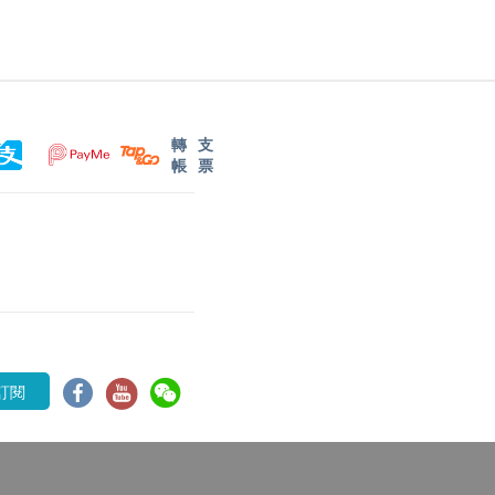
轉
支
帳
票
訂閱