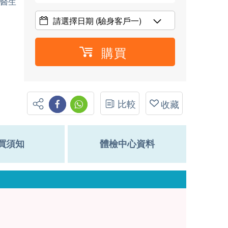
、醫生
請選擇日期
(驗身客戶一)
購買
比較
收藏
買須知
體檢中心資料