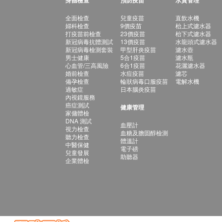
身體檢查
預防疫苗
水質管理
全面檢查
兒童疫苗
直飲水機
婦科檢查
9價疫苗
枱上式濾水器
打疫苗前檢查
23價疫苗
枱下式濾水器
新冠病毒抗體測試
13價疫苗
水龍頭式濾水器
新冠病毒檢測套裝
甲型肝炎疫苗
濾水壺
男士健康
5合1疫苗
濾水瓶
心血管/三高風險
6合1疫苗
花灑濾水器
婚前檢查
水痘疫苗
濾芯
備孕檢查
輪狀病毒口服疫苗
電解水機
過敏症
日本腦炎疫苗
內視鏡服務
癌症測試
健康管理
家傭體檢
DNA 測試
血壓計
視力檢查
血糖及膽固醇檢測
聽力檢查
體溫計
中醫保健
電子磅
兒童發展
助聽器
企業體檢