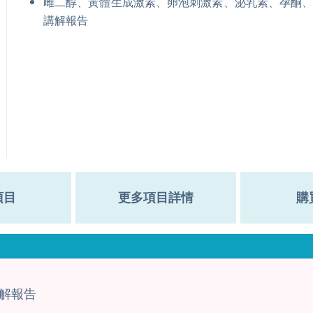
雌二醇、黃體生成激素、卵泡刺激素、泌乳素、孕酮
講解報告
項目
更多項目詳情
購
解報告