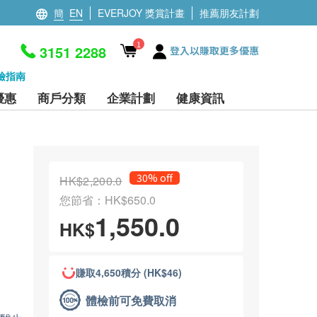
簡
EN
EVERJOY 獎賞計畫
推薦朋友計劃
1
3151 2288
登入以賺取更多優惠
檢指南
優惠
商戶分類
企業計劃
健康資訊
30% off
HK$2,200.0
您節省：HK$650.0
1,550.0
HK$
賺取4,650積分 (HK$46)
體檢前可免費取消