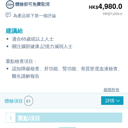
體檢前可免費取消
4,980.0
HK$
HK$7,200.0
為產品留下第一個評論
建議給
適合65歲或以上人士
關注腦部健康,記憶力減弱人士
重點檢查項目：
認知障礙檢查、肝功能、腎功能、骨質密度血液檢查、
醫生講解報告
展開所有
詳情
體檢項目
61
1
重點項目