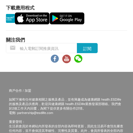
進行健康檢查後，一般情況下，需大概7個工作天跟
下載應用程式
進檢查報告， 工作天不包括星期六、日及公眾假期。
氯化物
(指定性傳染病檢查計劃的報告時間，請參考其產品頁
鉀
鈉
面)
尿素
關注我們
肌酸酐
A. 本地客戶:
腎絲球過濾率
親身領取：親身前往檢驗中心
訂閱
醫生講解報告時間 (如適用) :
甲狀腺
佐敦：星期一至六 9:00am-1:00pm
游離甲狀腺素
B. 國內客戶
泌尿情況
(1) 親身領取：親身前往檢驗中心
商戶合作 / 加盟
(2) 順豐速遞報告 (客人另回電聽取報告)
顯微鏡塗片檢查
如閣下擁有任何健康相關之服務及產品，並有興趣成為健康網購 health.ESDlife
運費客人到付自理
酸鹼值
的服務及產品供應商，歡迎與健康網購 health.ESDlife業務發展部聯絡。我們會
於2個工作天內回覆，為閣下提供更多有關合作詳情。
尿糖
電郵:
partnership@esdlife.com
備註
小便白蛋白
重要聲明：
血尿
如果客戶已完成電話或面解服務,若再要求講解,需
生活易會員於本網站內所發表的全部內容為即時更新，因此生活易不會預先審查
任何內容，並不會保證其準確性、完整性及質量。此外，會員所發表的全部內容