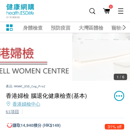
1
身體檢查
預防疫苗
大灣區體檢
寵物健
2 / 6
產品:
HKWWC_ESD_Cog_Pro2
香港婦檢 腦退化健康檢查(基本)
香港婦檢中心
61項目
賺取14,940積分 (HK$149)
31% off