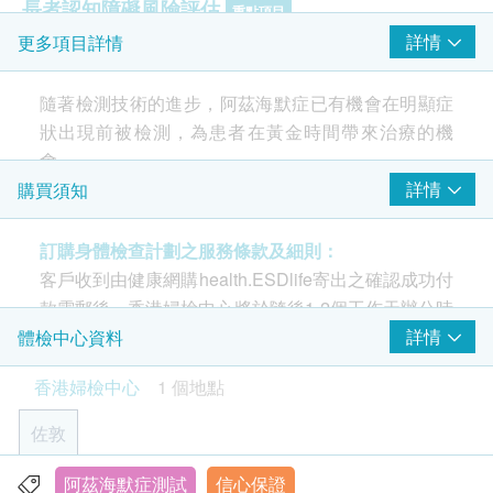
長者認知障礙風險評估
重點項目
詳情
更多項目詳情
P-Tau217 蛋白
報告
隨著檢測技術的進步，阿茲海默症已有機會在明顯症
重點項目
狀出現前被檢測，為患者在黃金時間帶來治療的機
醫生講解報告
會。
詳情
購買須知
2
基本項目
隨著檢測技術的進步，阿茲海默症已有機會在明顯症
訂購身體檢查計劃之服務條款及細則：
狀出現前被檢測，為患者在黃金時間帶來治療的機
基本健康評估
客戶收到由健康網購health.ESDlife寄出之確認成功付
會。早期檢測能幫助醫生，為病人提供更有效的治療
身高
款電郵後，香港婦檢中心將於隨後1-2個工作天辦公時
選擇及建議，也令家庭及早準備，應對這可能深深影
體重
間內，致電客戶預約身體檢查的時間及地點。客戶亦
詳情
體檢中心資料
響患者與家人生活的嚴重疾病
脈搏
可在訂單確認後1個工作天致電該中心預約 (電話：
香港婦檢中心
1 個地點
血壓
2155 4209)。
血脂
佐敦
年齡
總膽固醇
一般健康檢查計劃只適用於18歲或以上之人士 (過敏
阿茲海默症測試
信心保證
九龍佐敦彌敦道363號恆成大廈3B室