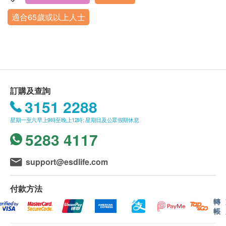
高密度脂膽固醇
測試適合5歲或以上人士)
適合65歲或以上人士
低密度脂膽固醇
顯示地圖
有效期
星期一至五︰9:00a.m. – 6:00p.m.
糖尿
本身體檢查計劃有效期為1年，客戶必須於1年內(由確
星期六：9:00a.m. – 1:00p.m.
星期日及公眾假期︰休息
認付款日期起計)接受有關檢查，逾期作廢。
空腹血糖
糖化血色素
使用長者醫療券
訂購及查詢
肝功能
如希望使用長者醫療券進行支付，請在訂購前先聯絡
3151 2288
健康網購，以便我們為您做出相應的安排。
總膽紅素
星期一至六早上9時至晚上12時; 星期日及公眾假期休息
球蛋白
5283 4117
鹼性磷酸酶
疫苗註射均由註冊醫生/醫護人員負責註射程序
谷草轉氨酶
support@esdlife.com
此項交易必須經醫生評估是否適合進行疫苗注射。如
谷丙轉氨酶
鹼性磷酸酶
醫生認為不適合注射疫苗，將取消此計劃的服務，全
付款方法
丙種谷氨酰轉肽酶
數費用退回。
轉
白蛋白
帳
報告
腎功能