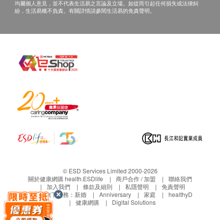
尿酮 (定性)
另外收取$300解析報告費。
均屬個人意見，並不代表生活易之言論及立場。如從而引起任何損失或法律糾
紛，生活易概不負責。有關詳情請參閱生活易的免責聲明。
尿亞硝酸鹽
客戶若體檢後3個月內不提取報告，所有報告一律
尿膽紅素
作銷毀處理及不會存底，額外索取報告複印需付行
尿膽素
政費(另議)。
顏色
客人需自行承擔郵寄報告之風險。
濁度
所有身體檢查並非作為醫務診斷或治療用途，如需
比重
撰寫醫生轉介信，將作額外收費$200。
如個別人士有特別醫療需求，香港婦檢會保留按情
大便
況徵收額外費用的權利。
大便隱血
柏氏抹片檢查適合有性經驗女士使用
DEXA骨質密度檢查適合40歲以上人士(特別需要
冠心病率檢查
除外)
如有爭議，健康網購health.ESDlife 及 香港婦檢中
三酸甘油脂
總/高密度膽固醇
心 保留最後決定權。
© ESD Services Limited 2000-2026
關於健康網購 health.ESDlife
商戶合作 / 加盟
聯絡我們
營養
加入我們
條款及細則
私隱聲明
免責聲明
所有包含性病檢測的健康檢查計畫注意事項：
生活易旗下業務：
新婚
Anniversary
家庭
healthyD
健康網購
Digital Solutions
一般性病空窗期約1個月，愛滋病空窗期可長達3個
葉酸
月。
維他命B12 (活性)